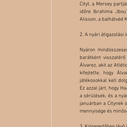
Cityt, a Mersey partj
időre Ibrahima „Ibou
Alisson, a balhátvéd K
2. A nyári átigazolási 
Nyáron mindösszesen 
barátként visszatérő
Álvarez, akit az Atlét
kifejtette, hogy Ál
játékosokkal kell do
Ez azzal járt, hogy H
a sérülések, és a nyár
januárban a Citynek o
mennyisége és minősé
3. Kiöregedőben lévő 