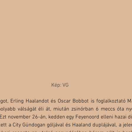
Kép: VG
got, Erling Haalandot és Oscar Bobbot is foglalkoztató Ma
olyabb válságát éli át, miután zsinórban 6 meccs óta nye
Ezt november 26-án, kedden egy Feyenoord elleni hazai dön
ett a City Gündogan góljával és Haaland duplájával, a jelen