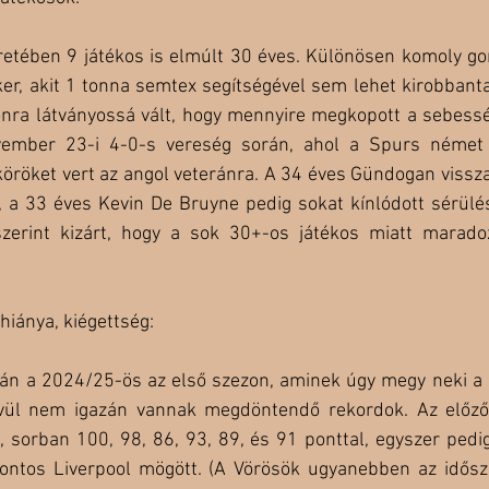
etében 9 játékos is elmúlt 30 éves. Különösen komoly gond
er, akit 1 tonna semtex segítségével sem lehet kirobbanta
zonra látványossá vált, hogy mennyire megkopott a sebessé
vember 23-i 4-0-s vereség során, ahol a Spurs német 
röket vert az angol veteránra. A 34 éves Gündogan visszat
 a 33 éves Kevin De Bruyne pedig sokat kínlódott sérülés
zerint kizárt, hogy a sok 30+-os játékos miatt marado
hiánya, kiégettség:
án a 2024/25-ös az első szezon, aminek úgy megy neki a M
kívül nem igazán vannak megdöntendő rekordok. Az előző
, sorban 100, 98, 86, 93, 89, és 91 ponttal, egyszer pedig
ontos Liverpool mögött. (A Vörösök ugyanebben az idősz