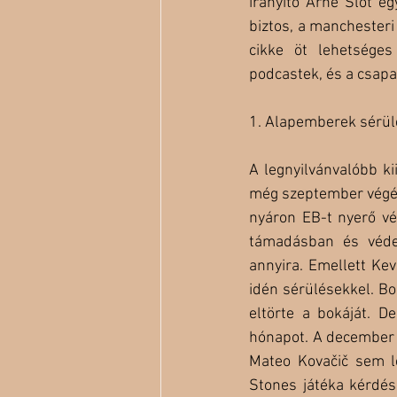
irányító Arne Slot e
biztos, a manchesteri 
cikke öt lehetséges 
podcastek, és a csapa
1. Alapemberek sérül
A legnyilvánvalóbb ki
még szeptember végén 
nyáron EB-t nyerő vé
támadásban és véde
annyira. Emellett Ke
idén sérülésekkel. Bo
eltörte a bokáját. D
hónapot. A december 1-
Mateo Kovačič sem le
Stones játéka kérdés