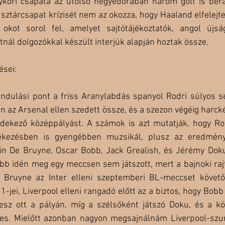
gykori csapata az utolsó negyedórában három gólt is berá
sztárcsapat krízisét nem az okozza, hogy Haaland elfelejtett
okot sorol fel, amelyet sajtótájékoztatók, angol újsá
tnál dolgozókkal készült interjúk alapján hoztak össze.
ései:
indulási pont a friss Aranylabdás spanyol Rodri súlyos sé
az Arsenal ellen szedett össze, és a szezon végéig harcké
dekező középpályást. A számok is azt mutatják, hogy Rodr
kezésben is gyengébben muzsikál, plusz az eredmény
vin De Bruyne, Oscar Bobb, Jack Grealish, és Jérémy Doku
bb idén meg egy meccsen sem játszott, mert a bajnoki rajt
e Bruyne az Inter elleni szeptemberi BL-meccset követő
jei, Liverpool elleni rangadó előtt az a biztos, hogy Bobb 
sz ott a pályán, míg a szélsőként játszó Doku, és a k
es. Mielőtt azonban nagyon megsajnálnám Liverpool-szu