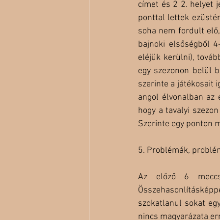
címet és 2 2. helyet
ponttal lettek ezüst
soha nem fordult elő
bajnoki elsőségből 4
eléjük kerülni), tová
egy szezonon belül ba
szerinte a játékosait 
angol élvonalban az 
hogy a tavalyi szezon 
Szerinte egy ponton m
5. Problémák, problé
Az előző 6 meccsé
Összehasonlításképpe
szokatlanul sokat eg
nincs magyarázata err