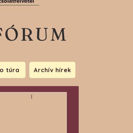
solatfelvétel
FÓRUM
o túra
Archív hírek