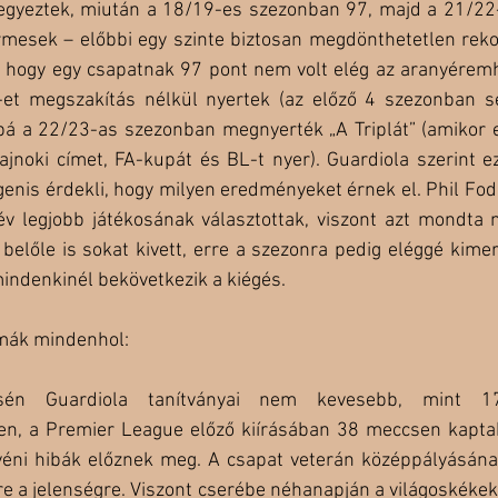
 jegyeztek, miután a 18/19-es szezonban 97, majd a 21/22-
érmesek – előbbi egy szinte biztosan megdönthetetlen reko
, hogy egy csapatnak 97 pont nem volt elég az aranyéremhe
-et megszakítás nélkül nyertek (az előző 4 szezonban s
bbá a 22/23-as szezonban megnyerték „A Triplát” (amikor e
jnoki címet, FA-kupát és BL-t nyer). Guardiola szerint ez
igenis érdekli, hogy milyen eredményeket érnek el. Phil Foden
év legjobb játékosának választottak, viszont azt mondta 
belőle is sokat kivett, erre a szezonra pedig eléggé kimerü
indenkinél bekövetkezik a kiégés.
mák mindenhol:
n Guardiola tanítványai nem kevesebb, mint 17 
n, a Premier League előző kiírásában 38 meccsen kaptak
yéni hibák előznek meg. A csapat veterán középpályásán
e a jelenségre. Viszont cserébe néhanapján a világoskékek