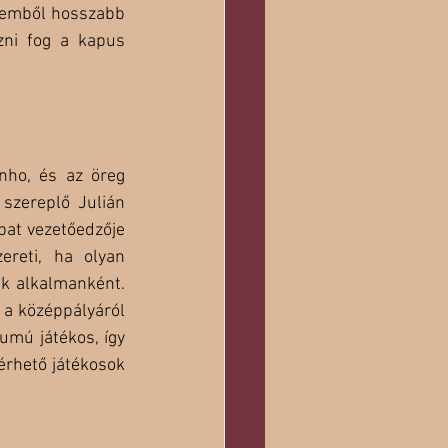
elemből hosszabb 
zni fog a kapus 
nho, és az öreg 
szereplő Julián 
pat vezetőedzője 
reti, ha olyan 
k alkalmanként. 
 a középpályáról 
umú játékos, így 
érhető játékosok 