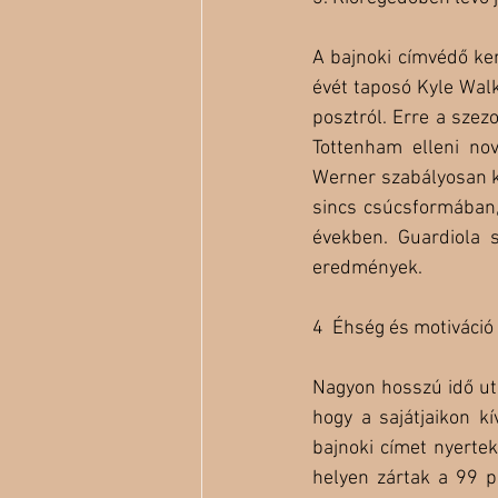
A bajnoki címvédő ker
évét taposó Kyle Walk
posztról. Erre a sze
Tottenham elleni no
Werner szabályosan kö
sincs csúcsformában,
években. Guardiola s
eredmények.
4  Éhség és motiváció 
Nagyon hosszú idő ut
hogy a sajátjaikon 
bajnoki címet nyertek
helyen zártak a 99 p