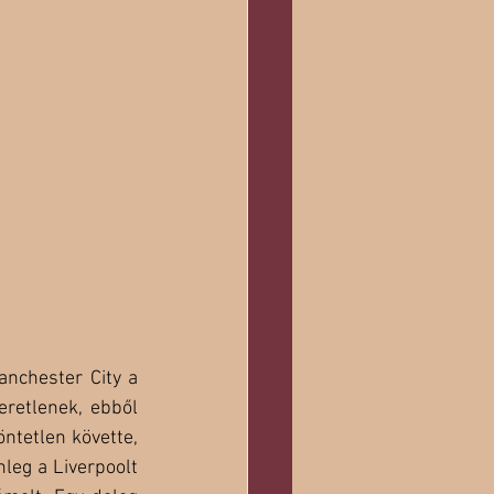
nchester City a 
retlenek, ebből 
tetlen követte, 
leg a Liverpoolt 