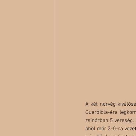
A két norvég kiválósá
Guardiola-éra legkom
zsinórban 5 vereség. 
ahol már 3-0-ra vezet