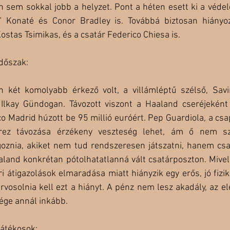
án sem sokkal jobb a helyzet. Pont a héten esett ki a véd
” Konaté és Conor Bradley is. Továbbá biztosan hiányo
ostas Tsimikas, és a csatár Federico Chiesa is. 
időszak:
két komolyabb érkező volt, a villámléptű szélső, Savi
 Ilkay Gündogan. Távozott viszont a Haaland cseréjeként 
ico Madrid húzott be 95 millió euróért. Pep Guardiola, a csa
varez távozása érzékeny veszteség lehet, ám ő nem sze
lgoznia, akiket nem tud rendszeresen játszatni, hanem csa
aaland konkrétan pótolhatatlanná vált csatárposzton. Mivel
i átigazolások elmaradása miatt hiányzik egy erős, jó fizik
rvosolnia kell ezt a hiányt. A pénz nem lesz akadály, az el
ge annál inkább. 
játékosok: