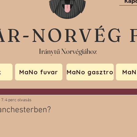
Kapc
AR-NORVÉG 
Iránytű Norvégiához
k
MaNo fuvar
MaNo gasztro
MaN
 7.
4 perc olvasás
Manchesterben?