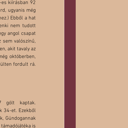
es kiírásban 92 
rd, ugyanis még 
z.) Ebből a hat 
enki nem tudott 
gy angol csapat 
 sem valószínű, 
, akit tavaly az 
még októberben, 
lten fordult rá. 
gólt kaptak. 
 34-et. Ezekből 
ak, Gündogannak 
 támadójátéka is 