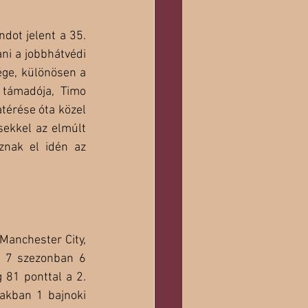
ot jelent a 35. 
ni a jobbhátvédi 
ge, különösen a 
támadója, Timo 
érése óta közel 
ekkel az elmúlt 
znak el idén az 
anchester City, 
 7 szezonban 6 
 81 ponttal a 2. 
akban 1 bajnoki 