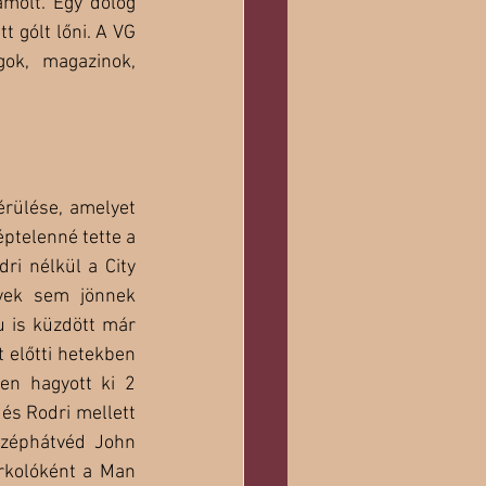
molt. Egy dolog 
 gólt lőni. A VG 
gok, magazinok, 
rülése, amelyet 
ptelenné tette a 
i nélkül a City 
ek sem jönnek 
 is küzdött már 
 előtti hetekben 
en hagyott ki 2 
és Rodri mellett 
özéphátvéd John 
rkolóként a Man 