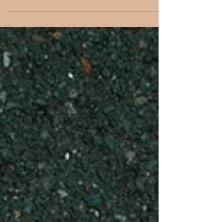
A száz legrosszabb étel listája