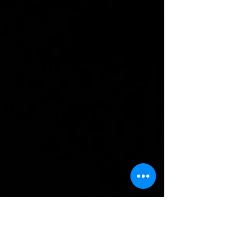
Bettina Pal
jan. 29.
1 perc olvasás
Több mint száz orosz hajó kapott
engedélyt halászatra Norvégia
felségvizein