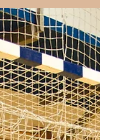
szereplését a norvég férfi
kézilabda-válogatott a dán-
norvég-svéd közös rendezésű EB-
n.