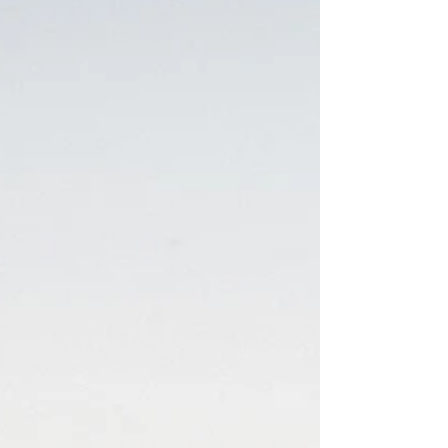
Bettina Pal
jan. 30.
2 perc olvasás
Egy félreértésen múlott a
győzelem