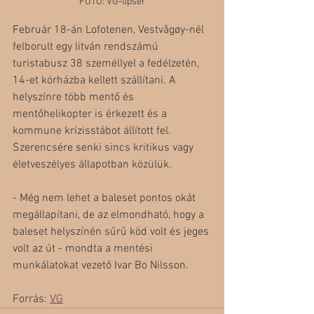
FOTO: VG-tipser
Február 18-án Lofotenen, Vestvågøy-nél 
felborult egy litván rendszámú 
turistabusz 38 személlyel a fedélzetén, 
14-et kórházba kellett szállítani. A 
helyszínre több mentő és 
mentőhelikopter is érkezett és a 
kommune krízisstábot állított fel. 
Szerencsére senki sincs kritikus vagy 
életveszélyes állapotban közülük.
- Még nem lehet a baleset pontos okát 
megállapítani, de az elmondható, hogy a 
baleset helyszínén sűrű köd volt és jeges 
volt az út - mondta a mentési 
munkálatokat vezető Ivar Bo Nilsson.
Forrás: 
VG