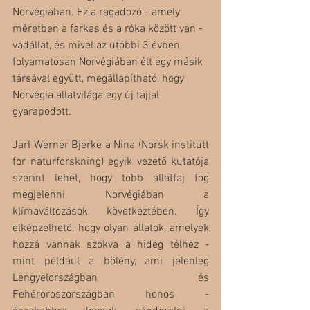
Norvégiában. Ez a ragadozó - amely 
méretben a farkas és a róka között van - 
vadállat, és mivel az utóbbi 3 évben 
folyamatosan Norvégiában élt egy másik 
társával együtt, megállapítható, hogy 
Norvégia állatvilága egy új fajjal 
gyarapodott.
Jarl Werner Bjerke a Nina (Norsk institutt 
for naturforskning) egyik vezető kutatója 
szerint lehet, hogy több állatfaj fog 
megjelenni Norvégiában a 
klímaváltozások következtében. Így 
elképzelhető, hogy olyan állatok, amelyek 
hozzá vannak szokva a hideg télhez - 
mint például a bölény, ami jelenleg 
Lengyelországban és 
Fehéroroszországban honos - 