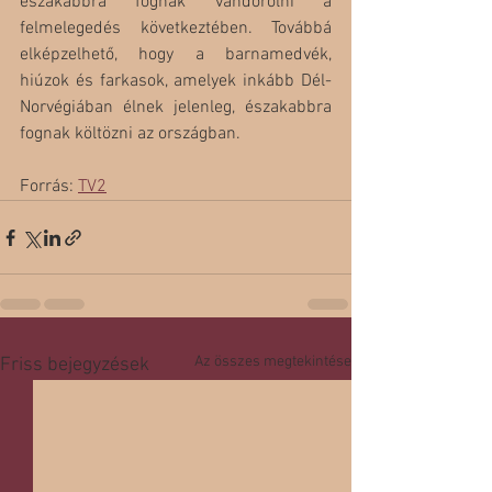
északabbra fognak vándorolni a 
felmelegedés következtében. Továbbá 
elképzelhető, hogy a barnamedvék, 
hiúzok és farkasok, amelyek inkább Dél-
Norvégiában élnek jelenleg, északabbra 
fognak költözni az országban.
Forrás: 
TV2
Az összes megtekintése
Friss bejegyzések