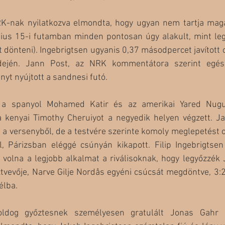
K-nak nyilatkozva elmondta, hogy ugyan nem tartja mag
nius 15-i futamban minden pontosan úgy alakult, mint le
 dönteni). Ingebrigtsen ugyanis 0,37 másodpercet javított o
idején. Jann Post, az NRK kommentátora szerint egés
nyt nyújtott a sandnesi futó. 
t a spanyol Mohamed Katir és az amerikai Yared Nugu
a kenyai Timothy Cheruiyot a negyedik helyen végzett. Jak
 a versenyből, de a testvére szerinte komoly meglepetést o
, Párizsban eléggé csúnyán kikapott. Filip Ingebrigtsen 
 volna a legjobb alkalmat a riválisoknak, hogy legyőzzék 
vevője, Narve Gilje Nordås egyéni csúcsát megdöntve, 3:29
élba. 
dog győztesnek személyesen gratulált Jonas Gahr St