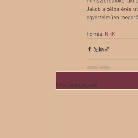
miniszterelnöke, aki 
Jakob a célba érés ut
egyértelműen megerősí
Forrás: 
NRK
Friss bejegyzések