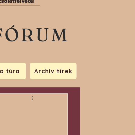
solatfelvétel
FÓRUM
o túra
Archív hírek