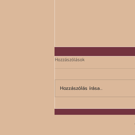
Hozzászólások
Hozzászólás írása...
A száz legrosszabb étel listája