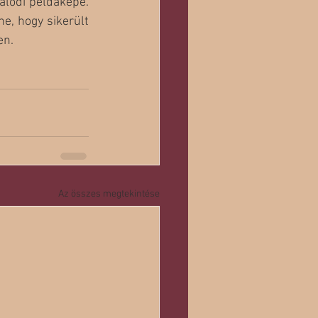
alódi példaképe. 
e, hogy sikerült 
en.
Az összes megtekintése