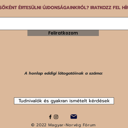
SŐKÉNT ÉRTESÜLNI ÚJDONSÁGAINKRÓL? IRATKOZZ FEL HÍ
Feliratkozom
A honlap eddigi látogatóinak a száma:
Tudnivalók és gyakran ismételt kérdések
© 2022 Magyar-Norvég Fórum