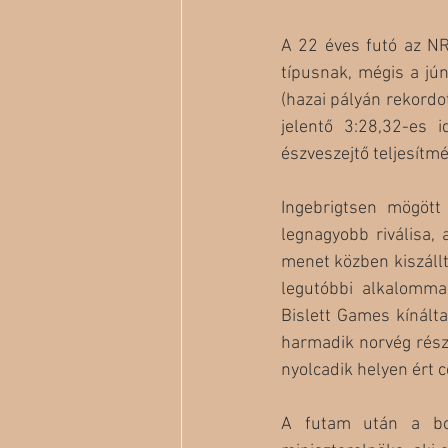
A 22 éves futó az NR
típusnak, mégis a jú
(hazai pályán rekordot
jelentő 3:28,32-es 
észveszejtő teljesítmé
Ingebrigtsen mögöt
legnagyobb riválisa, 
menet közben kiszállt
legutóbbi alkalommal
Bislett Games kínálta
harmadik norvég részt
nyolcadik helyen ért c
A futam után a bol