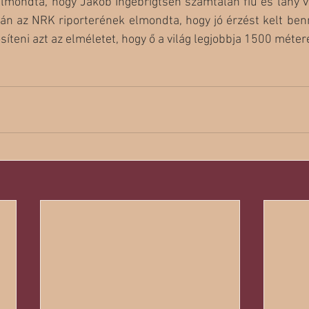
elmondta, hogy Jakob Ingebrigtsen számtalan fiú és lány v
án az NRK riporterének elmondta, hogy jó érzést kelt benn
teni azt az elméletet, hogy ő a világ legjobbja 1500 méter