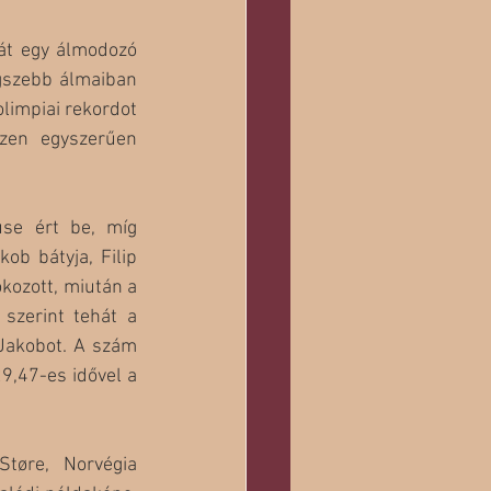
át egy álmodozó 
gszebb álmaiban 
limpiai rekordot 
zen egyszerűen 
se ért be, míg 
ob bátyja, Filip 
kozott, miután a 
szerint tehát a 
Jakobot. A szám 
,47-es idővel a 
øre, Norvégia 