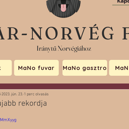
Kapc
AR-NORVÉG 
Iránytű Norvégiához
k
MaNo fuvar
MaNo gasztro
MaN
i
2023. jún. 23.
1 perc olvasás
újabb rekordja
8XMmXyyg