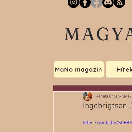
MAGY
MaNo magazin
Híre
Renata Orban-Kerek
Ingebrigtsen 
https://youtu.be/ShH