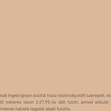
kob Ingebrigtsen ezúttal hazai közönség előtt szerepelt, és
00 méteres távon 3:27,95-ös időt futott, amivel először é
lmének hatodik legjobb idejét futotta. 