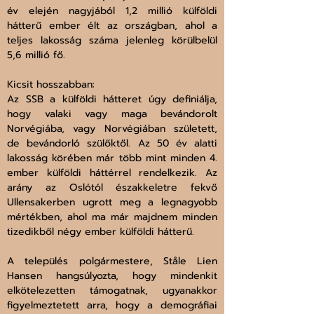
év elején nagyjából 1,2 millió külföldi 
hátterű ember élt az országban, ahol a 
teljes lakosság száma jelenleg körülbelül 
5,6 millió fő.
Kicsit hosszabban:
Az SSB a külföldi hátteret úgy definiálja, 
hogy valaki vagy maga bevándorolt 
Norvégiába, vagy Norvégiában született, 
de bevándorló szülőktől. Az 50 év alatti 
lakosság körében már több mint minden 4. 
ember külföldi háttérrel rendelkezik. Az 
arány az Oslótól északkeletre fekvő 
Ullensakerben ugrott meg a legnagyobb 
mértékben, ahol ma már majdnem minden 
tizedikből négy ember külföldi hátterű.
A település polgármestere, Ståle Lien 
Hansen hangsúlyozta, hogy mindenkit 
elkötelezetten támogatnak, ugyanakkor 
figyelmeztetett arra, hogy a demográfiai 