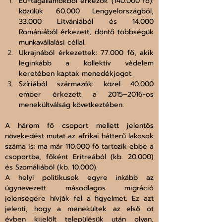
EU-tagállamokból érkezők (140.000 fő): 
közülük 60.000 Lengyelországból, 
33.000 Litvániából és 14.000 
Romániából érkezett, döntő többségük 
munkavállalási céllal.
Ukrajnából érkezettek: 77.000 fő, akik 
leginkább a kollektív védelem 
keretében kaptak menedékjogot.
Szíriából származók: közel 40.000 
ember érkezett a 2015–2016-os 
menekültválság következtében.
A három fő csoport mellett jelentős 
növekedést mutat az afrikai hátterű lakosok 
száma is: ma már 110.000 fő tartozik ebbe a 
csoportba, főként Eritreából (kb. 20.000) 
és Szomáliából (kb. 10.000).
A helyi politikusok egyre inkább az 
úgynevezett másodlagos migráció 
jelenségére hívják fel a figyelmet. Ez azt 
jelenti, hogy a menekültek az első öt 
évben kijelölt településük után olyan, 