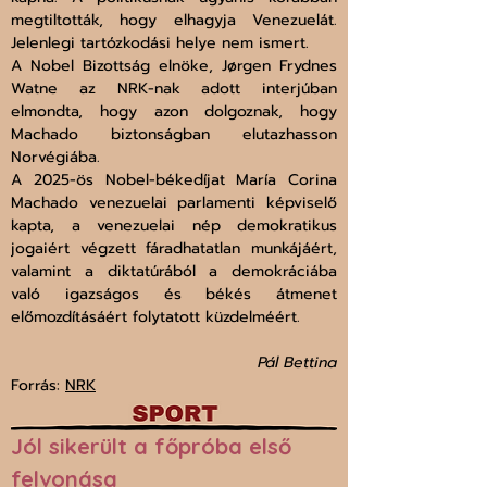
megtiltották, hogy elhagyja Venezuelát. 
Jelenlegi tartózkodási helye nem ismert.
A Nobel Bizottság elnöke, Jørgen Frydnes 
Watne az NRK-nak adott interjúban 
elmondta, hogy azon dolgoznak, hogy 
Machado biztonságban elutazhasson 
Norvégiába.
A 2025-ös Nobel-békedíjat María Corina 
Machado venezuelai parlamenti képviselő 
kapta, a venezuelai nép demokratikus 
jogaiért végzett fáradhatatlan munkájáért, 
valamint a diktatúrából a demokráciába 
való igazságos és békés átmenet 
előmozdításáért folytatott küzdelméért.
Pál Bettina
Forrás: 
NRK
Jól sikerült a főpróba első 
felvonása