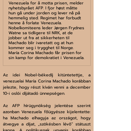
Venezuela for å motta prisen, melder
nyhetsbyrået AFP. I fjor høst måtte
hun gå under jorden og lever nå på
hemmelig sted. Regimet har forbudt
henne å forlate Venezuela.
Nobelkomiteens leder Jørgen Frydnes
Watne sa tidligere til NRK, at de
jobber ut fra at sikkerheten til
Machado blir ivaretatt og at hun
kommer seg i trygghet til Norge.
María Corina Machado får prisen for
sin kamp for demokratiet i Venezuela.
Az idei Nobel-békedíj kitüntetettje, a 
venezuelai María Corina Machado korábban 
jelezte, hogy részt kíván venni a december 
10-i oslói díjátadó ünnepségen.
Az AFP hírügynökség jelentése szerint 
azonban Venezuela főügyésze kijelentette: 
ha Machado elhagyja az országot, hogy 
átvegye a díjat, „szökésben lévő” státuszt 
kapna. A politikusnak ugyanis korábban 