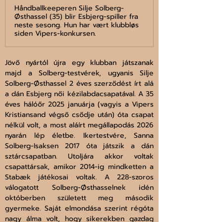
Håndballkeeperen Silje Solberg-
Østhassel (35) blir Esbjerg-spiller fra
neste sesong. Hun har vært klubbløs
siden Vipers-konkursen.
Jövő nyártól újra egy klubban játszanak 
majd a Solberg-testvérek, ugyanis Silje 
Solberg-Østhassel 2 éves szerződést írt alá 
a dán Esbjerg női kézilabdacsapatával. A 35 
éves hálóőr 2025 januárja (vagyis a Vipers 
Kristiansand végső csődje után) óta csapat 
nélkül volt, a most aláírt megállapodás 2026 
nyarán lép életbe. Ikertestvére, Sanna 
Solberg-Isaksen 2017 óta játszik a dán 
sztárcsapatban. Utoljára akkor voltak 
csapattársak, amikor 2014-ig mindketten a 
Stabæk játékosai voltak. A 228-szoros 
válogatott Solberg-Østhasselnek idén 
októberben született meg második 
gyermeke. Saját elmondása szerint régóta 
nagy álma volt, hogy sikerekben gazdag 