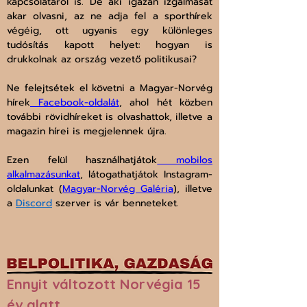
kapcsolatáról is. De aki igazán izgalmasat 
akar olvasni, az ne adja fel a sporthírek 
végéig, ott ugyanis egy különleges 
tudósítás kapott helyet: hogyan is 
drukkolnak az ország vezető politikusai? 
Ne felejtsétek el követni a Magyar-Norvég 
hírek
 Facebook-oldalát
, ahol hét közben 
további rövidhíreket is olvashattok, illetve a 
magazin hírei is megjelennek újra.
Ezen felül használhatjátok
 mobilos 
alkalmazásunkat
, látogathatjátok Instagram-
oldalunkat (
Magyar-Norvég Galéria
), illetve 
a 
Discord
 szerver is vár benneteket.
Ennyit változott Norvégia 15 
év alatt