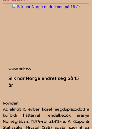
www.nrk.no
Slik har Norge endret seg på 15
år
Röviden: 
Az elmúlt 15 évben közel megduplázódott a 
külföldi háttérrel rendelkezők aránya 
Norvégiában: 11,4%-ról 21,4%-ra. A Központi 
Statisztikai Hivatal (SSB) adatai szerint az 