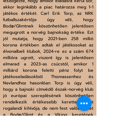
leszögezte, hogy amikor eladásra kerül sor, 
akkor leginkább a piac határozza meg 1-1 
játékos értékét. Carl Erik Torp, az NRK 
futballszakértője úgy véli, hogy 
Bodø/Glimtnek köszönhetően jelentősen 
megugrott a norvég bajnokság értéke. Ezt 
jól mutatja, hogy 2021-ben 258 millió 
korona értékben adtak el játékosokat az 
élvonalbeli klubok, 2024-re ez a szám 674 
millióra ugrott, viszont így is jelentősen 
elmarad a 2023-as csúcstól, amikor 1 
milliárd korona feletti pénz folyt be 
játékoseladásokból. Thomassenhez és 
Nevlandhoz hasonlóan Torp is úgy véli, 
hogy a bajnoki címvédő észak-norvég klub 
jó európai szereplésének köszönhetően 
rendelkezik értékesebb kerettel, mint 
rogalandi kihívója, de nem fest valós képet 
a Bodø/Glimt és a Viking keretének 
minőségbeli különbségéről. 
Kovács Ádám