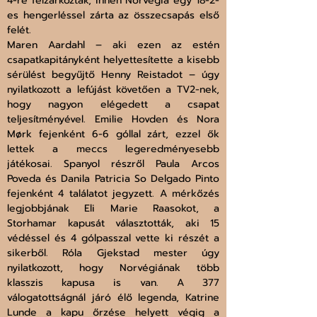
4-re felzárkóztak, innen Norvégia egy 18-2-
es hengerléssel zárta az összecsapás első 
felét. 
Maren Aardahl – aki ezen az estén 
csapatkapitányként helyettesítette a kisebb 
sérülést begyűjtő Henny Reistadot – úgy 
nyilatkozott a lefújást követően a TV2-nek, 
hogy nagyon elégedett a csapat 
teljesítményével. Emilie Hovden és Nora 
Mørk fejenként 6-6 góllal zárt, ezzel ők 
lettek a meccs legeredményesebb 
játékosai. Spanyol részről Paula Arcos 
Poveda és Danila Patricia So Delgado Pinto 
fejenként 4 találatot jegyzett. A mérkőzés 
legjobbjának Eli Marie Raasokot, a 
Storhamar kapusát választották, aki 15 
védéssel és 4 gólpasszal vette ki részét a 
sikerből. Róla Gjekstad mester úgy 
nyilatkozott, hogy Norvégiának több 
klasszis kapusa is van. A 377 
válogatottságnál járó élő legenda, Katrine 
Lunde a kapu őrzése helyett végig a 