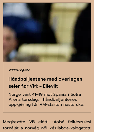
www.vg.no
Håndballjentene med overlegen
seier før VM: – Ellevilt
Norge vant 41–19 mot Spania i Sotra
Arena torsdag, i håndballjentenes
oppkjøring før VM-starten neste uke.
Megkezdte VB előtti utolsó felkészülési 
tornáját a norvég női kézilabda-válogatott. 