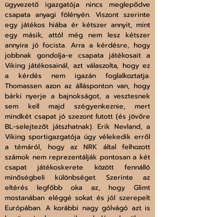
ügyvezető igazgatója nincs meglepődve 
csapata anyagi fölényén. Viszont szerinte 
egy játékos hiába ér kétszer annyit, mint 
egy másik, attól még nem lesz kétszer 
annyira jó focista. Arra a kérdésre, hogy 
jobbnak gondolja-e csapata játékosait a 
Viking játékosainál, azt válaszolta, hogy ez 
a kérdés nem igazán foglalkoztatja. 
Thomassen azon az állásponton van, hogy 
bárki nyerje a bajnokságot, a vesztesnek 
sem kell majd szégyenkeznie, mert 
mindkét csapat jó szezont futott (és jövőre 
BL-selejtezőt játszhatnak). Erik Nevland, a 
Viking sportigazgatója úgy vélekedik erről 
a témáról, hogy az NRK által felhozott 
számok nem reprezentálják pontosan a két 
csapat játékoskerete között fennálló 
minőségbeli különbséget. Szerinte az 
eltérés legfőbb oka az, hogy Glimt 
mostanában eléggé sokat és jól szerepelt 
Európában. A korábbi nagy gólvágó azt is 