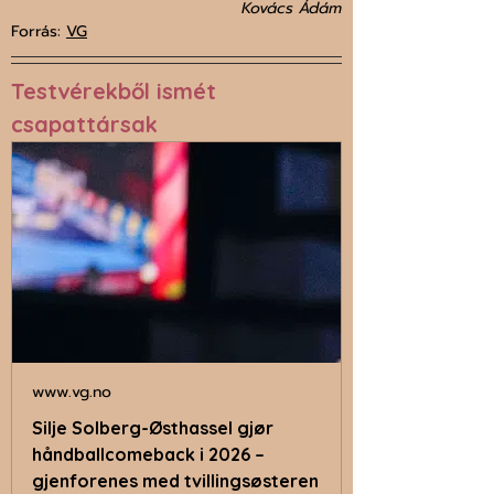
Kovács Ádám
Forrás: 
VG
Testvérekből ismét 
csapattársak
www.vg.no
Silje Solberg-Østhassel gjør
håndballcomeback i 2026 –
gjenforenes med tvillingsøsteren