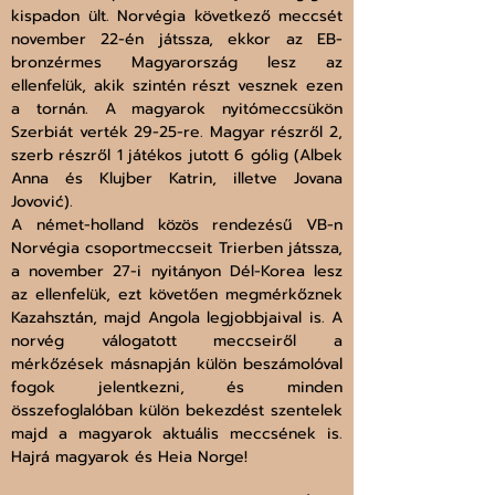
kispadon ült. Norvégia következő meccsét 
november 22-én játssza, ekkor az EB-
bronzérmes Magyarország lesz az 
ellenfelük, akik szintén részt vesznek ezen 
a tornán. A magyarok nyitómeccsükön 
Szerbiát verték 29-25-re. Magyar részről 2, 
szerb részről 1 játékos jutott 6 gólig (Albek 
Anna és Klujber Katrin, illetve Jovana 
Jovović). 
A német-holland közös rendezésű VB-n 
Norvégia csoportmeccseit Trierben játssza, 
a november 27-i nyitányon Dél-Korea lesz 
az ellenfelük, ezt követően megmérkőznek 
Kazahsztán, majd Angola legjobbjaival is. A 
norvég válogatott meccseiről a 
mérkőzések másnapján külön beszámolóval 
fogok jelentkezni, és minden 
összefoglalóban külön bekezdést szentelek 
majd a magyarok aktuális meccsének is. 
Hajrá magyarok és Heia Norge!