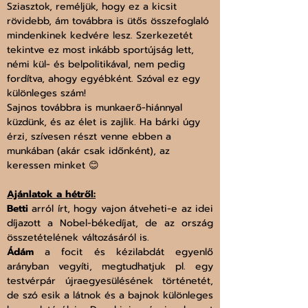
Sziasztok, reméljük, hogy ez a kicsit 
rövidebb, ám továbbra is ütős összefoglaló 
mindenkinek kedvére lesz. Szerkezetét 
tekintve ez most inkább sportújság lett, 
némi kül- és belpolitikával, nem pedig 
fordítva, ahogy egyébként. Szóval ez egy 
különleges szám!
Sajnos továbbra is munkaerő-hiánnyal 
küzdünk, és az élet is zajlik. Ha bárki úgy 
érzi, szívesen részt venne ebben a 
munkában (akár csak időnként), az 
keressen minket 😊
Ajánlatok a hétről:
Betti 
arról írt, hogy vajon átveheti-e az idei 
díjazott a Nobel-békedíjat, de az ország 
összetételének változásáról is.
Ádám
 a focit és kézilabdát egyenlő 
arányban vegyíti, megtudhatjuk pl. egy 
testvérpár újraegyesülésének történetét, 
de szó esik a látnok és a bajnok különleges 