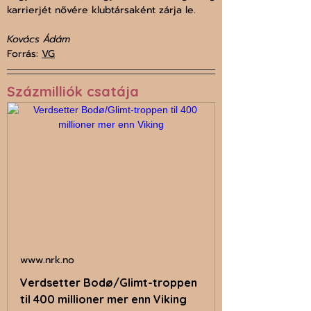
karrierjét nővére klubtársaként zárja le.
Kovács Ádám
Forrás: 
VG
Százmilliók csatája
www.nrk.no
Verdsetter Bodø/Glimt-troppen
til 400 millioner mer enn Viking