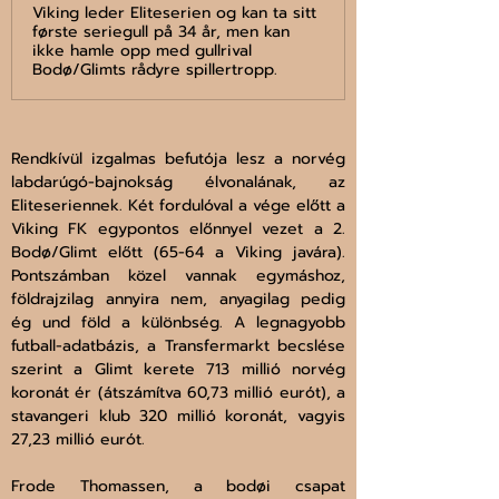
Viking leder Eliteserien og kan ta sitt
første seriegull på 34 år, men kan
ikke hamle opp med gullrival
Bodø/Glimts rådyre spillertropp.
Rendkívül izgalmas befutója lesz a norvég 
labdarúgó-bajnokság élvonalának, az 
Eliteseriennek. Két fordulóval a vége előtt a 
Viking FK egypontos előnnyel vezet a 2. 
Bodø/Glimt előtt (65-64 a Viking javára). 
Pontszámban közel vannak egymáshoz, 
földrajzilag annyira nem, anyagilag pedig 
ég und föld a különbség. A legnagyobb 
futball-adatbázis, a Transfermarkt becslése 
szerint a Glimt kerete 713 millió norvég 
koronát ér (átszámítva 60,73 millió eurót), a 
stavangeri klub 320 millió koronát, vagyis 
27,23 millió eurót. 
Frode Thomassen, a bodøi csapat 