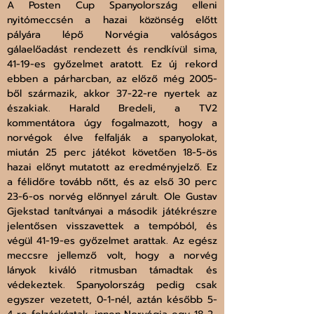
A Posten Cup Spanyolország elleni 
nyitómeccsén a hazai közönség előtt 
pályára lépő Norvégia valóságos 
gálaelőadást rendezett és rendkívül sima, 
41-19-es győzelmet aratott. Ez új rekord 
ebben a párharcban, az előző még 2005-
ből származik, akkor 37-22-re nyertek az 
északiak. Harald Bredeli, a TV2 
kommentátora úgy fogalmazott, hogy a 
norvégok élve felfalják a spanyolokat, 
miután 25 perc játékot követően 18-5-ös 
hazai előnyt mutatott az eredményjelző. Ez 
a félidőre tovább nőtt, és az első 30 perc 
23-6-os norvég előnnyel zárult. Ole Gustav 
Gjekstad tanítványai a második játékrészre 
jelentősen visszavettek a tempóból, és 
végül 41-19-es győzelmet arattak. Az egész 
meccsre jellemző volt, hogy a norvég 
lányok kiváló ritmusban támadtak és 
védekeztek. Spanyolország pedig csak 
egyszer vezetett, 0-1-nél, aztán később 5-