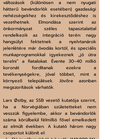
változások (különösen a nem nyugati 
hátterű bevándorlók esetében) gazdasági 
nehézségekhez és kirekesztődéshez is 
vezethetnek. Elmondása szerint az 
önkormányzat széles tapasztalattal 
rendelkezik az integráció terén: nagy 
hangsúlyt fektetnek a nyelvtanárok 
jelenlétére már óvodás kortól, és speciális 
munkaprogramokkal igyekeznek „jó útra 
terelni” a fiatalokat. Évente 30–40 millió 
koronát fordítanak ezekre a 
tevékenységekre, jóval többet, mint a 
környező települések. Jövőre azonban 
megszorítások várhatók.
Lars Østby, az SSB vezető kutatója szerint, 
ha a Norvégiában születetteket nem 
vesszük figyelembe, akkor a bevándorlók 
száma körülbelül félmillió fővel emelkedett 
az elmúlt években. A kutató három nagy 
csoportot különít el: