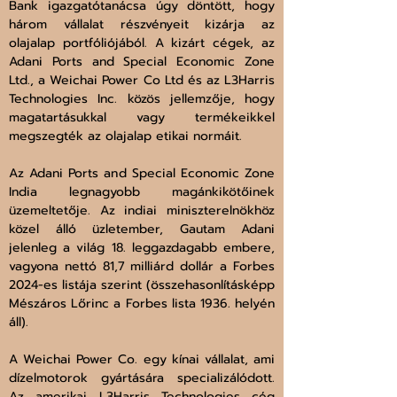
Bank igazgatótanácsa úgy döntött, hogy 
három vállalat részvényeit kizárja az 
olajalap portfóliójából. A kizárt cégek, az 
Adani Ports and Special Economic Zone 
Ltd., a Weichai Power Co Ltd és az L3Harris 
Technologies Inc. közös jellemzője, hogy 
magatartásukkal vagy termékeikkel 
megszegték az olajalap etikai normáit. 
Az Adani Ports and Special Economic Zone 
India legnagyobb magánkikötőinek 
üzemeltetője. Az indiai miniszterelnökhöz 
közel álló üzletember, Gautam Adani 
jelenleg a világ 18. leggazdagabb embere, 
vagyona nettó 81,7 milliárd dollár a Forbes 
2024-es listája szerint (összehasonlításképp 
Mészáros Lőrinc a Forbes lista 1936. helyén 
áll). 
A Weichai Power Co. egy kínai vállalat, ami 
dízelmotorok gyártására specializálódott. 
Az amerikai L3Harris Technologies cég 