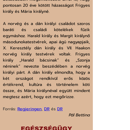
pontosan 20 éve kötött házasságot Frigyes 
király és Mária királyné.
A norvég és a dán királyi családot szoros 
baráti és családi kötelékek fűzik 
egymáshoz. Harald király és Margit királynő 
másodunokatestvérek, apai ágú nagyapjaik, 
X. Keresztély dán király és VII. Haakon 
norvég király testvérek voltak. Frigyes 
király „Harald bácsinak” és „Szonja 
néninek” nevezte beszédében a norvég 
királyi párt. A dán király elmondta, hogy a 
két országot rendkívül erős közös 
értékrend, kultúra és történelem köti 
össze, és Mária királynéval együtt mindent 
megtesz azért, hogy ezt megőrizze.
Forrás: 
Regjeringen
, 
DR
 és 
DR
Pál Bettina