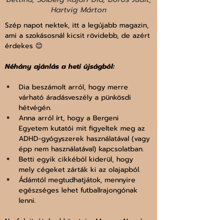
Hartvig Márton
Szép napot nektek, itt a legújabb magazin, 
ami a szokásosnál kicsit rövidebb, de azért 
érdekes 😊
Néhány ajánlás a heti újságból:
Dia beszámolt arról, hogy merre 
várható áradásveszély a pünkösdi 
hétvégén.
Anna arról írt, hogy a Bergeni 
Egyetem kutatói mit figyeltek meg az 
ADHD-gyógyszerek használatával (vagy 
épp nem használatával) kapcsolatban.
Betti egyik cikkéból kiderül, hogy 
mely cégeket zárták ki az olajapból.
Ádámtól megtudhatjátok, mennyire 
egészséges lehet futballrajongónak 
lenni.