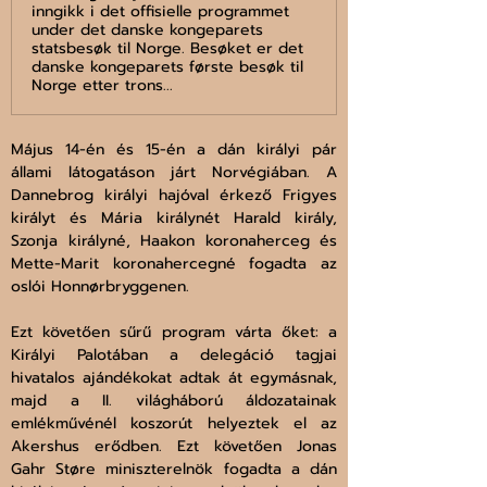
inngikk i det offisielle programmet
under det danske kongeparets
statsbesøk til Norge. Besøket er det
danske kongeparets første besøk til
Norge etter trons...
Május 14-én és 15-én a dán királyi pár 
állami látogatáson járt Norvégiában. A 
Dannebrog királyi hajóval érkező Frigyes 
királyt és Mária királynét Harald király, 
Szonja királyné, Haakon koronaherceg és 
Mette-Marit koronahercegné fogadta az 
oslói Honnørbryggenen. 
Ezt követően sűrű program várta őket: a 
Királyi Palotában a delegáció tagjai 
hivatalos ajándékokat adtak át egymásnak, 
majd a II. világháború áldozatainak 
emlékművénél koszorút helyeztek el az 
Akershus erődben. Ezt követően Jonas 
Gahr Støre miniszterelnök fogadta a dán 