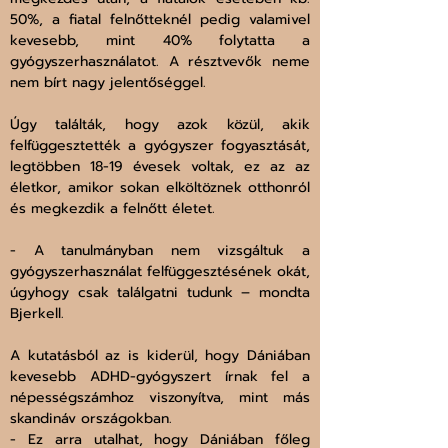
50%, a fiatal felnőtteknél pedig valamivel 
kevesebb, mint 40% folytatta a 
gyógyszerhasználatot. A résztvevők neme 
nem bírt nagy jelentőséggel.
Úgy találták, hogy azok közül, akik 
felfüggesztették a gyógyszer fogyasztását, 
legtöbben 18-19 évesek voltak, ez az az 
életkor, amikor sokan elköltöznek otthonról 
és megkezdik a felnőtt életet. 
- A tanulmányban nem vizsgáltuk a 
gyógyszerhasználat felfüggesztésének okát, 
úgyhogy csak találgatni tudunk – mondta 
Bjerkell.
A kutatásból az is kiderül, hogy Dániában 
kevesebb ADHD-gyógyszert írnak fel a 
népességszámhoz viszonyítva, mint más 
skandináv országokban.
- Ez arra utalhat, hogy Dániában főleg 