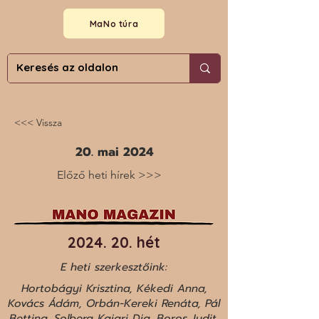
MaNo túra
<<< Vissza
20. mai 2024
Előző heti hírek >>>
2024. 20. hét
E heti szerkesztőink:
Hortobágyi Krisztina, Kékedi Anna,
Kovács Ádám, Orbán-Kereki Renáta, Pál
Bettina, Solberg Kajari Dia, Boros Judit,