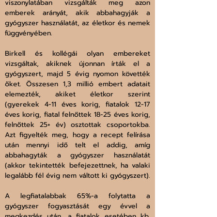
viszonylatában vizsgálták meg azon 
emberek arányát, akik abbahagyják a 
gyógyszer használatát, az életkor és nemek 
függvényében.
Birkell és kollégái olyan embereket 
vizsgáltak, akiknek újonnan írták el a 
gyógyszert, majd 5 évig nyomon követték 
őket. Összesen 1,3 millió embert adatait 
elemezték, akiket életkor szerint 
(gyerekek 4-11 éves korig, fiatalok 12-17 
éves korig, fiatal felnőttek 18-25 éves korig, 
felnőttek 25+ év) osztottak csoportokba. 
Azt figyelték meg, hogy a recept felírása 
után mennyi idő telt el addig, amíg 
abbahagyták a gyógyszer használatát 
(akkor tekintették befejezettnek, ha valaki 
legalább fél évig nem váltott ki gyógyszert).
A legfiatalabbak 65%-a folytatta a 
gyógyszer fogyasztását egy évvel a 
megkezdés után, a fiatalok esetében kb. 