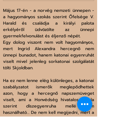
Május 17-én - a norvég nemzeti ünnepen - 
a hagyományos szokás szerint Őfelsége V. 
Harald és családja a királyi palota 
erkélyéről üdvözölte az ünnepi 
gyermekfelvonulást és éljenző népét.
Egy dolog viszont nem volt hagyományos, 
mert Ingrid Alexandra hercegnő nem 
ünnepi bunadot, hanem katonai egyenruhát 
viselt mivel jelenleg sorkatonai szolgálatát 
tölti Skjoldban.
Ha ez nem lenne elég különleges, a katonai 
szabályzatot ismerők meglepődhettek 
azon, hogy a hercegnő napszemüveget 
viselt, ami a Honvédség hivatalos oldala 
szerint díszegyenruha mellé nem 
használható… De nem kell megijedni, mert a 
királyi palota előzetesen engedélyt kért a 
norvég honvédségtől, hogy szabályosan 
védhessék meg a hercegnő szemét az 