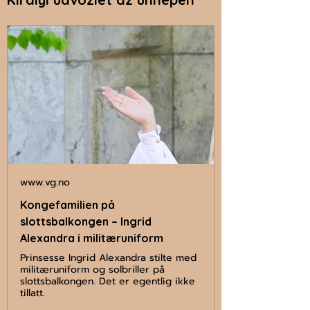
www.vg.no
Kongefamilien på
slottsbalkongen – Ingrid
Alexandra i militæruniform
Prinsesse Ingrid Alexandra stilte med
militæruniform og solbriller på
slottsbalkongen. Det er egentlig ikke
tillatt.