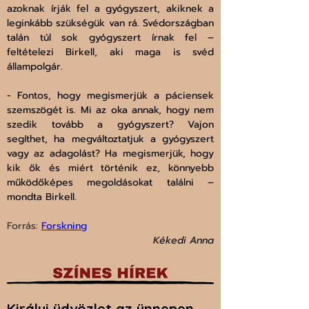
azoknak írják fel a gyógyszert, akiknek a 
leginkább szükségük van rá. Svédországban 
talán túl sok gyógyszert írnak fel – 
feltételezi Birkell, aki maga is svéd 
állampolgár.
- Fontos, hogy megismerjük a páciensek 
szemszögét is. Mi az oka annak, hogy nem 
szedik tovább a gyógyszert? Vajon 
segíthet, ha megváltoztatjuk a gyógyszert 
vagy az adagolást? Ha megismerjük, hogy 
kik ők és miért történik ez, könnyebb 
működőképes megoldásokat találni – 
mondta Birkell.
Forrás: 
Forskning
Kékedi Anna
Királyi üdvözlet az ünnepen