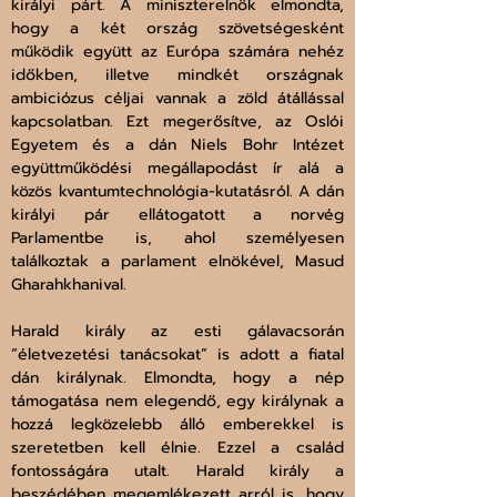
királyi párt. A miniszterelnök elmondta, 
hogy a két ország szövetségesként 
működik együtt az Európa számára nehéz 
időkben, illetve mindkét országnak 
ambiciózus céljai vannak a zöld átállással 
kapcsolatban. Ezt megerősítve, az Oslói 
Egyetem és a dán Niels Bohr Intézet 
együttműködési megállapodást ír alá a 
közös kvantumtechnológia-kutatásról. A dán 
királyi pár ellátogatott a norvég 
Parlamentbe is, ahol személyesen 
találkoztak a parlament elnökével, Masud 
Gharahkhanival. 
Harald király az esti gálavacsorán 
“életvezetési tanácsokat” is adott a fiatal 
dán királynak. Elmondta, hogy a nép 
támogatása nem elegendő, egy királynak a 
hozzá legközelebb álló emberekkel is 
szeretetben kell élnie. Ezzel a család 
fontosságára utalt. Harald király a 
beszédében megemlékezett arról is, hogy 