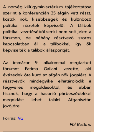
A norvég külügyminisztérium tájékoztatása 
szerint a konferencián 35 afgán vett részt, 
köztük nők, kisebbségek és különböző 
politikai nézetek képviselői. A tálibok 
politikai vezetéséből senki nem volt jelen a 
fórumon, de néhány résztvevő szoros 
kapcsolatban áll a tálibokkal, így ők 
képviselték a tálibok álláspontját.
Az immáron 9. alkalommal megtartott 
fórumot Fatima Gailani vezette, aki 
évtizedek óta küzd az afgán nők jogaiért. A 
résztvevők mindegyike elhatárolódik a 
fegyveres megoldásoktól, és abban 
hisznek, hogy a hasonló párbeszédekkel 
megoldást lehet találni Afganisztán 
jövőjére.
Forrás: 
VG
Pál Bettina