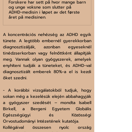
Forskere har sett på hvor mange barn
og unge voksne som slutter på
ADHD-medisin i løpet av det første
året på medisinen.
A koncentrációs nehézség az ADHD egyik 
tünete. A legtöbb embernél gyerekkorban 
diagnosztizálják, azonban egyeseknél 
tinédzserkorban vagy felnőttként állapítják 
meg. Vannak olyan gyógyszerek, amelyek 
enyhíteni tudják a tüneteket, és ADHD-val 
diagnosztizált emberek 80%-a el is kezdi 
őket szedni.
- A korábbi vizsgálatokból tudjuk, hogy 
sokan még a kezelésük elején abbahagyják 
a gyógyszer szedését – mondta Isabell 
Birkell, a Bergeni Egyetem Globális 
Egészségügyi és Közösségi 
Orvostudományi Intézetének kutatója.
Kollégáival összesen nyolc ország 