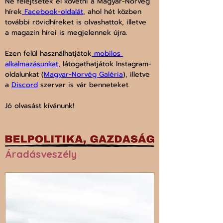
Ne felejtsétek el követni a Magyar-Norvég 
hírek
 Facebook-oldalát
, ahol hét közben 
további rövidhíreket is olvashattok, illetve 
a magazin hírei is megjelennek újra.
Ezen felül használhatjátok
 mobilos 
alkalmazásunkat
, látogathatjátok Instagram-
oldalunkat (
Magyar-Norvég Galéria
), illetve 
a 
Discord
 szerver is vár benneteket.
Jó olvasást kívánunk!
Áradásveszély