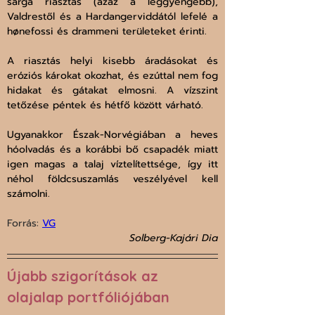
sárga riasztás (azaz a leggyengébb), 
Valdrestől és a Hardangerviddától lefelé a 
hønefossi és drammeni területeket érinti. 
A riasztás helyi kisebb áradásokat és 
eróziós károkat okozhat, és ezúttal nem fog 
hidakat és gátakat elmosni. A vízszint 
tetőzése péntek és hétfő között várható.
Ugyanakkor Észak-Norvégiában a heves 
hóolvadás és a korábbi bő csapadék miatt 
igen magas a talaj víztelítettsége, így itt 
néhol földcsuszamlás veszélyével kell 
számolni.
Forrás: 
VG
Solberg-Kajári Dia
Újabb szigorítások az 
olajalap portfóliójában