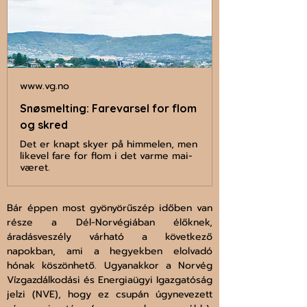
www.vg.no
Snøsmelting: Farevarsel for flom
og skred
Det er knapt skyer på himmelen, men
likevel fare for flom i det varme mai-
været.
Bár éppen most gyönyörűszép időben van 
része a Dél-Norvégiában élőknek, 
áradásveszély várható a következő 
napokban, ami a hegyekben elolvadó 
hónak köszönhető. Ugyanakkor a Norvég 
Vízgazdálkodási és Energiaügyi Igazgatóság 
jelzi (NVE), hogy ez csupán úgynevezett 