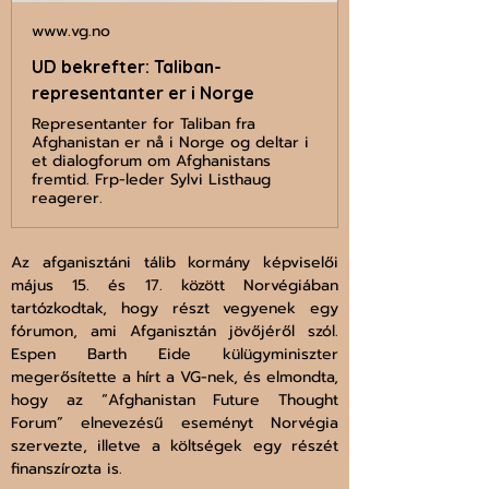
www.vg.no
UD bekrefter: Taliban-
representanter er i Norge
Representanter for Taliban fra
Afghanistan er nå i Norge og deltar i
et dialogforum om Afghanistans
fremtid. Frp-leder Sylvi Listhaug
reagerer.
Az afganisztáni tálib kormány képviselői 
május 15. és 17. között Norvégiában 
tartózkodtak, hogy részt vegyenek egy 
fórumon, ami Afganisztán jövőjéről szól. 
Espen Barth Eide külügyminiszter 
megerősítette a hírt a VG-nek, és elmondta, 
hogy az “Afghanistan Future Thought 
Forum” elnevezésű eseményt Norvégia 
szervezte, illetve a költségek egy részét 
finanszírozta is. 