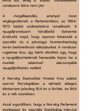
kerül sor, amíg a “küzdő” munkavállalók 
rendszere létre nem jön. 
A megállapodás, amelyet most 
véglegesítenek a Parlamentben, az 1964-
1973 között születettekre vonatkozik. A 
nyugdíjrendszert körülbelül tízévente 
értékelik majd, hogy nyomon kövessék a 
szociális és a pénzügyi fenntarthatóság 
terén bekövetkező változásokat. A rendszer 
rugalmas lesz, így bárki dönthet úgy, hogy 
a nyugdíjkorhatárnál hamarabb fejezi be a 
munkát valamivel alacsonyabb 
nyugdíjkifizetés mellett.
A Norvég Statisztikai Hivatal friss adatai 
szerint Norvégiában a várható átlagos 
élettartam jelenleg 81,4 év a férfiak, és 84,6 
év a nők esetében.
Azzal egyidőben, hogy a Norvég Parlament 
munkaügyi és szociális bizottsága március 