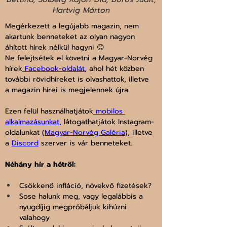
Hartvig Márton
Megérkezett a legújabb magazin, nem 
akartunk benneteket az olyan nagyon 
áhított hírek nélkül hagyni 😊
Ne felejtsétek el követni a Magyar-Norvég 
hírek
 Facebook-oldalát
, ahol hét közben 
további rövidhíreket is olvashattok, illetve 
a magazin hírei is megjelennek újra.
Ezen felül használhatjátok
 mobilos 
alkalmazásunkat
, látogathatjátok Instagram-
oldalunkat (
Magyar-Norvég Galéria
), illetve 
a 
Discord
 szerver is vár benneteket.
Néhány hír a hétről:
Csökkenő infláció, növekvő fizetések?
Sose halunk meg, vagy legalábbis a 
nyugdíjig megpróbáljuk kihúzni 
valahogy