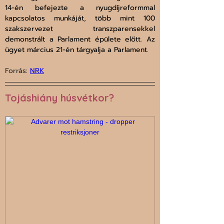
14-én befejezte a nyugdíjreformmal 
kapcsolatos munkáját, több mint 100 
szakszervezet transzparensekkel 
demonstrált a Parlament épülete előtt. Az 
ügyet március 21-én tárgyalja a Parlament.
Forrás: 
NRK
Tojáshiány húsvétkor?