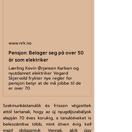
www.nrk.no
Pensjon: Belager seg på over 50
år som elektriker
Lærling Kevin Ørjansen Karlsen og
nyutdannet elektriker Vegard
Skjervold frykter nye regler for
pensjon betyr at de må jobbe til de
er over 70.
Szakmunkástanulók és frissen végzettek 
attól tartanak, hogy az új nyugdíjszabályok 
alapján 70 éves korukig, a tanulóéveket is 
beleszámítva több, mint ötven évig kell 
majd dolgozniuk. Vannak, akik úgy 