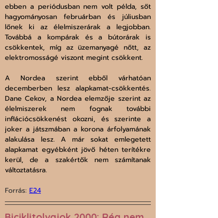
ebben a periódusban nem volt példa, sőt 
hagyományosan februárban és júliusban 
lőnek ki az élelmiszerárak a legjobban. 
Továbbá a kompárak és a bútorárak is 
csökkentek, míg az üzemanyagé nőtt, az 
elektromosságé viszont megint csökkent.
A Nordea szerint ebből várhatóan 
decemberben lesz alapkamat-csökkentés. 
Dane Cekov, a Nordea elemzője szerint az 
élelmiszerek nem fognak további 
inflációcsökkenést okozni, és szerinte a 
joker a játszmában a korona árfolyamának 
alakulása lesz. A már sokat emlegetett 
alapkamat egyébként jövő héten terítékre 
kerül, de a szakértők nem számítanak 
változtatásra.
Forrás: 
E24
Biciklitolvajok 2000: Rég nem 