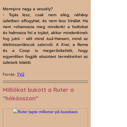
Mennyire nagy a veszély? 
- Tojás lesz, csak nem elég, néhány 
üzletben elfogyhat, és nem lesz kínálat. Ha 
nem rohamozza meg mindenki a boltokat 
és halmozza fel a tojást, akkor mindenkinek 
fog jutni - véli mind Juul-Hansen, mind az 
élelmiszerláncok szóvivői. A Kiwi, a Rema 
és a Coop is megerősítették, hogy 
egyenlően fogják elosztani termékeiket az 
üzleteik között.
Forrás: 
TV2
Milliókat bukott a Ruter a 
"hókáoszon"