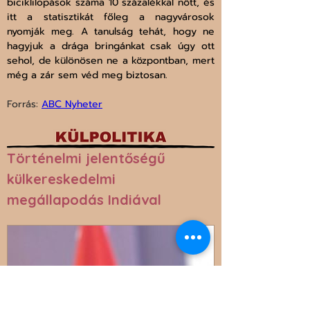
biciklilopások száma 10 százalékkal nőtt, és 
itt a statisztikát főleg a nagyvárosok 
nyomják meg. A tanulság tehát, hogy ne 
hagyjuk a drága bringánkat csak úgy ott 
sehol, de különösen ne a központban, mert 
még a zár sem véd meg biztosan.
Forrás: 
ABC Nyheter
Történelmi jelentőségű 
külkereskedelmi 
megállapodás Indiával