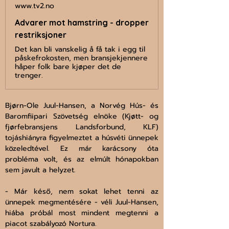
www.tv2.no
Advarer mot hamstring - dropper
restriksjoner
Det kan bli vanskelig å få tak i egg til
påskefrokosten, men bransjekjennere
håper folk bare kjøper det de
trenger.
Bjørn-Ole Juul-Hansen, a Norvég Hús- és 
Baromfiipari Szövetség elnöke (Kjøtt- og 
fjørfebransjens Landsforbund, KLF) 
tojáshiányra figyelmeztet a húsvéti ünnepek 
közeledtével. Ez már karácsony óta 
probléma volt, és az elmúlt hónapokban 
sem javult a helyzet. 
- Már késő, nem sokat lehet tenni az 
ünnepek megmentésére - véli Juul-Hansen, 
hiába próbál most mindent megtenni a 
piacot szabályozó Nortura.