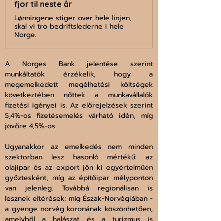
fjor til neste år
Lønningene stiger over hele linjen,
skal vi tro bedriftslederne i hele
Norge.
A Norges Bank jelentése szerint 
munkáltatók érzékelik, hogy a 
megemelkedett megélhetési költségek 
következtében nőttek a munkavállalók 
fizetési igényei is. Az előrejelzések szerint 
5,4%-os fizetésemelés várható idén, míg 
jövőre 4,5%-os. 
Ugyanakkor az emelkedés nem minden 
szektorban lesz hasonló mértékű: az 
olajipar és az export jön ki egyértelműen 
győztesként, míg az építőipar mélyponton 
van jelenleg. Továbbá regionálisan is 
lesznek eltérések: míg Észak-Norvégiában - 
a gyenge norvég koronának köszönhetően, 
amelyből a halászat és a turizmus is 