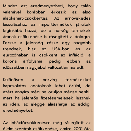
Mindez azt eredményezheti, hogy talán 
valamivel korábban érkezik az első 
alapkamat-csökkentés. Az árnövekedés 
lassulásához az importtermékek járultak 
leginkább hozzá, de a norvég termékek 
árának csökkenése is rásegített a dologra. 
Persze a jelenség része egy nagyobb 
trendnek, hisz az USA-ban és az 
eurozónában is csökkent az infláció, a 
korona árfolyama pedig ebben az 
időszakban nagyjából változatlan maradt.
Különösen a norvég termékekkel 
kapcsolatos adatoknak lehet örülni, de 
azért annyira még ne örüljön mégse senki, 
mert ha jelentős fizetésemelések lesznek 
az idén, az eléggé alááshatja az eddigi 
eredményeket.
Az inflációcsökkenésre még rásegített az 
élelmiszerárak csökkenése, amire 2001 óta 