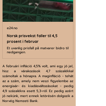
e24.no
Norsk prisvekst faller til 4,5
prosent i februar
Et uvanlig prisfall på matvarer bidro til
nedgangen.
A februári infláció 4,5% volt, ami egy jó jel, 
hisz a várakozások 4,7 százalékkal 
számoltak a hónapra. A maginfláció - tehát 
az a szám, amely nem veszi figyelembe az 
energiaár- és kiadásváltozásokat - pedig 
4,9 százalékra esett 5,3-ról. Ez pedig azért 
jó nekünk, mert ennek letörésén dolgozik a 
Norvég Nemzeti Bank.