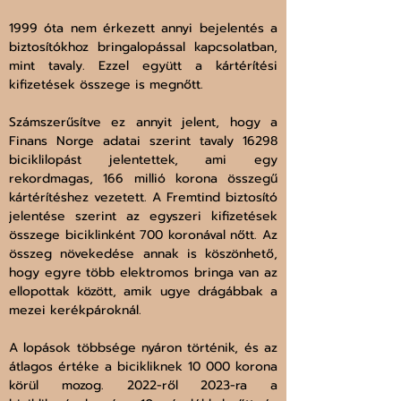
1999 óta nem érkezett annyi bejelentés a 
biztosítókhoz bringalopással kapcsolatban, 
mint tavaly. Ezzel együtt a kártérítési 
kifizetések összege is megnőtt.
Számszerűsítve ez annyit jelent, hogy a 
Finans Norge adatai szerint tavaly 16298 
biciklilopást jelentettek, ami egy 
rekordmagas, 166 millió korona összegű 
kártérítéshez vezetett. A Fremtind biztosító 
jelentése szerint az egyszeri kifizetések 
összege biciklinként 700 koronával nőtt. Az 
összeg növekedése annak is köszönhető, 
hogy egyre több elektromos bringa van az 
ellopottak között, amik ugye drágábbak a 
mezei kerékpároknál.
A lopások többsége nyáron történik, és az 
átlagos értéke a bicikliknek 10 000 korona 
körül mozog. 2022-ről 2023-ra a 