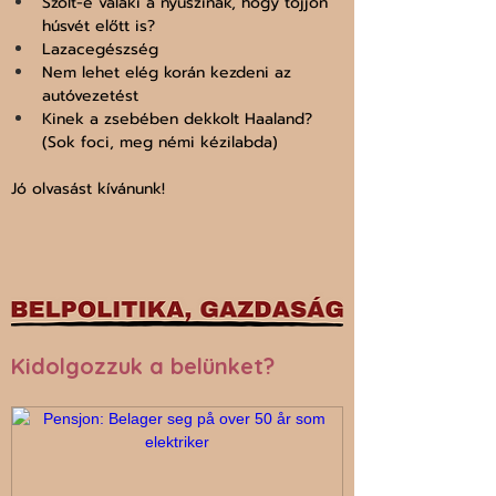
Szólt-e valaki a nyuszinak, hogy tojjon 
húsvét előtt is?
Lazacegészség
Nem lehet elég korán kezdeni az 
autóvezetést
Kinek a zsebében dekkolt Haaland? 
(Sok foci, meg némi kézilabda)
Jó olvasást kívánunk!
Kidolgozzuk a belünket?