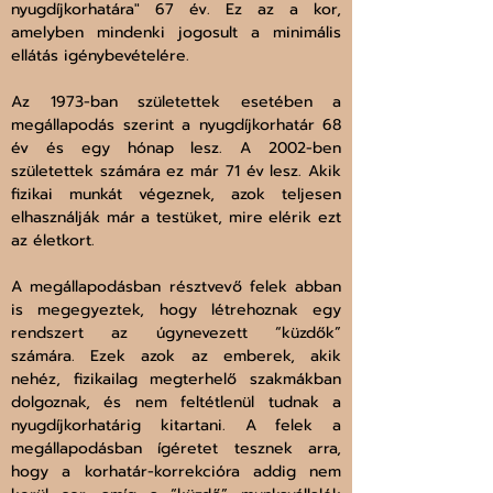
nyugdíjkorhatára" 67 év. Ez az a kor, 
amelyben mindenki jogosult a minimális 
ellátás igénybevételére.
Az 1973-ban születettek esetében a 
megállapodás szerint a nyugdíjkorhatár 68 
év és egy hónap lesz. A 2002-ben 
születettek számára ez már 71 év lesz. Akik 
fizikai munkát végeznek, azok teljesen 
elhasználják már a testüket, mire elérik ezt 
az életkort. 
A megállapodásban résztvevő felek abban 
is megegyeztek, hogy létrehoznak egy 
rendszert az úgynevezett “küzdők” 
számára. Ezek azok az emberek, akik 
nehéz, fizikailag megterhelő szakmákban 
dolgoznak, és nem feltétlenül tudnak a 
nyugdíjkorhatárig kitartani. A felek a 
megállapodásban ígéretet tesznek arra, 
hogy a korhatár-korrekcióra addig nem 