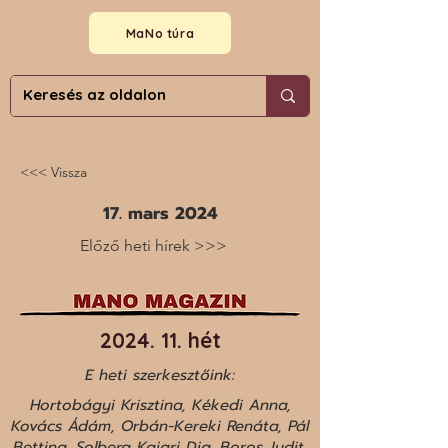
MaNo túra
<<< Vissza
17. mars 2024
Előző heti hírek >>>
2024. 11. hét
E heti szerkesztőink:
Hortobágyi Krisztina, Kékedi Anna,
Kovács Ádám, Orbán-Kereki Renáta, Pál
Bettina, Solberg Kajari Dia, Boros Judit,