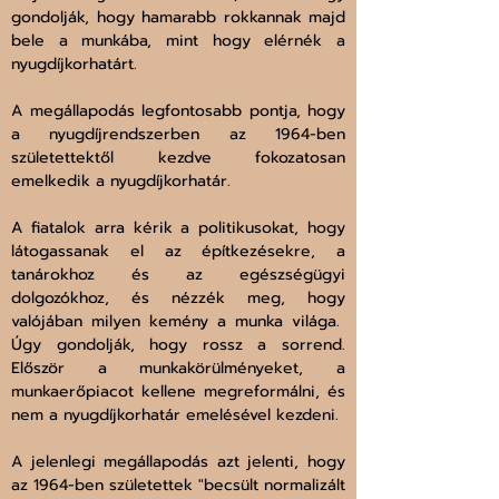
gondolják, hogy hamarabb rokkannak majd 
bele a munkába, mint hogy elérnék a 
nyugdíjkorhatárt. 
A megállapodás legfontosabb pontja, hogy 
a nyugdíjrendszerben az 1964-ben 
születettektől kezdve fokozatosan 
emelkedik a nyugdíjkorhatár. 
A fiatalok arra kérik a politikusokat, hogy 
látogassanak el az építkezésekre, a 
tanárokhoz és az egészségügyi 
dolgozókhoz, és nézzék meg, hogy 
valójában milyen kemény a munka világa.  
Úgy gondolják, hogy rossz a sorrend. 
Először a munkakörülményeket, a 
munkaerőpiacot kellene megreformálni, és 
nem a nyugdíjkorhatár emelésével kezdeni. 
A jelenlegi megállapodás azt jelenti, hogy 
az 1964-ben születettek "becsült normalizált 