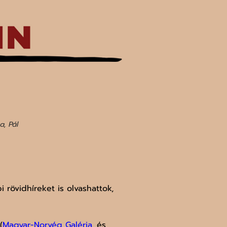
, Pál
 rövidhíreket is olvashattok, 
(
Magyar-Norvég Galéria
, és