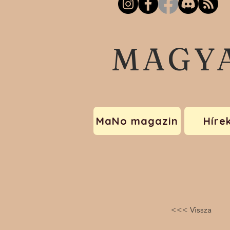
MAGY
MaNo magazin
Híre
<<< Vissza