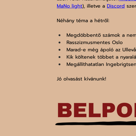
MaNo light
), illetve a 
Discord
 sze
Néhány téma a hétről:
Megdöbbentő számok a nemi
Rasszizmusmentes Oslo
Marad-e még ápoló az Ullevå
Kik költenek többet a nyaralá
Megállíthatatlan Ingebrigtse
Jó olvasást kívánunk!