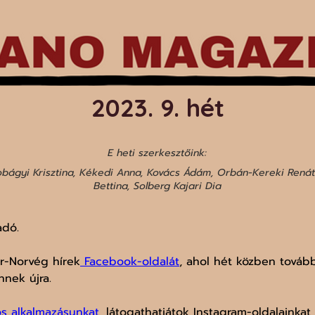
2023. 9. hét
E heti szerkesztőink:
bágyi Krisztina, Kékedi Anna, Kovács Ádám, Orbán-Kereki Renáta
Bettina, Solberg Kajari Dia
adó.
ar-Norvég hírek
 Facebook-oldalát
, ahol hét közben további
nnek újra.
os alkalmazásunkat
, látogathatjátok Instagram-oldalainkat 