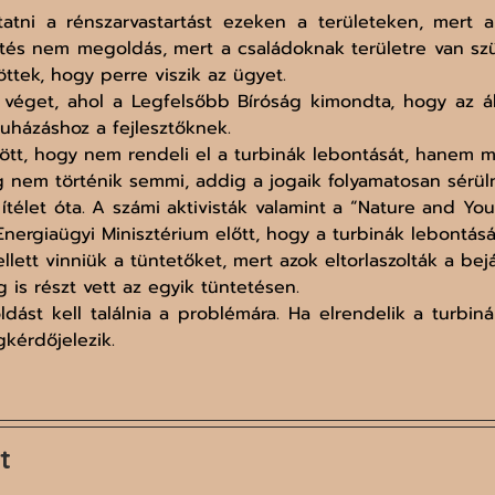
atni a rénszarvastartást ezeken a területeken, mert a 
érítés nem megoldás, mert a családoknak területre van sz
ttek, hogy perre viszik az ügyet.
véget, ahol a Legfelsőbb Bíróság kimondta, hogy az áll
uházáshoz a fejlesztőknek.
t, hogy nem rendeli el a turbinák lebontását, hanem má
g nem történik semmi, addig a jogaik folyamatosan sérül
ítélet óta. A számi aktivisták valamint a “Nature and Yo
Energiaügyi Minisztérium előtt, hogy a turbinák lebontását
ett vinniük a tüntetőket, mert azok eltorlaszolták a bejá
is részt vett az egyik tüntetésen.
ást kell találnia a problémára. Ha elrendelik a turbiná
kérdőjelezik. 
t