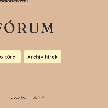
solatfelvétel
FÓRUM
o túra
Archív hírek
Előző heti hírek >>>