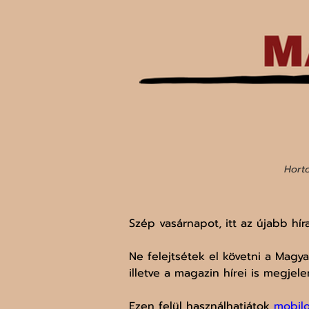
Horto
Szép vasárnapot, itt az újabb hír
Ne felejtsétek el követni a Magy
illetve a magazin hírei is megjele
Ezen felül használhatjátok
 mobil