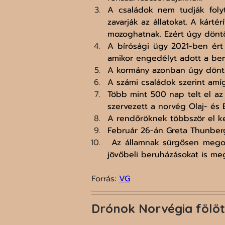
A családok nem tudják folyt
zavarják az állatokat. A kárt
mozoghatnak. Ezért úgy döntö
A bírósági ügy 2021-ben ért 
amikor engedélyt adott a ber
A kormány azonban úgy döntöt
A számi családok szerint amí
Több mint 500 nap telt el az 
szervezett a norvég Olaj- és 
A rendőröknek többször el kell
Február 26-án Greta Thunberg 
 Az államnak sürgősen megold
jövőbeli beruházásokat is meg
Forrás: 
VG
Drónok Norvégia fölöt