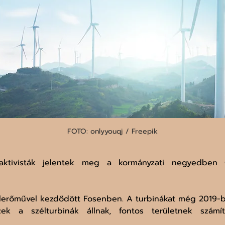
FOTO: onlyyouqj / Freepik
aktivisták jelentek meg a kormányzati negyedben 
élerőművel kezdődött Fosenben. A turbinákat még 2019-
ek a szélturbinák állnak, fontos területnek számí