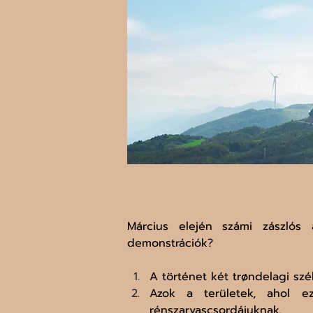
Március elején számi zászlós 
demonstrációk?
A történet két trøndelagi sz
Azok a területek, ahol ez
rénszarvascsordájuknak.