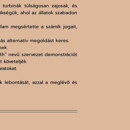
turbinák túlságosan zajosak, és 
ükségük, ahol az állatok szabadon 
am megsértette a számik jogait, 
s alternatív megoldást keres.
nek.
uth” nevű szervezet demonstrációt 
 követeljék.
ratokat.
k lebontását, azzal a meglévő és 