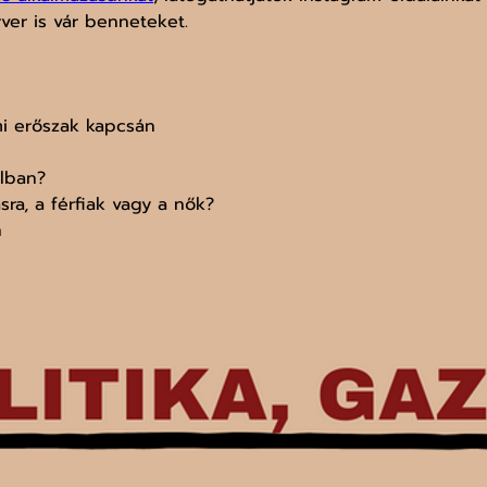
rver is vár benneteket.
 erőszak kapcsán
lban?
sra, a férfiak vagy a nők?
n