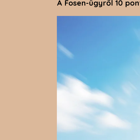
A Fosen-ügyről 10 po