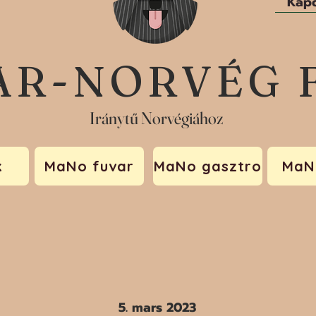
Kapc
AR-NORVÉG 
Iránytű Norvégiához
k
MaNo fuvar
MaNo gasztro
MaN
5. mars 2023