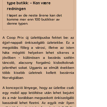
type butikk: – Kan være
redningen
I løpet av de neste årene kan det
komme mer enn 100 butikker av
denne typen.
A Coop Prix új üzlettípusba fektet be: az 
éjjel-nappali önkiszolgáló üzletekbe. Ez a 
megoldás főleg a városi, illetve az isten 
háta mögötti helyeken lehet sikeres a 
jövőben - különösen a bezárás szélén 
táncoló, alacsony forgalmú kisboltoknak 
jelenthet sokat. Ugyanis az elmúlt években 
több kisebb üzletnek kellett bezárnia 
Norvégiában.
A koncepció lényege, hogy az üzletbe csak 
egy mobil app letöltése után lehet bejutni 
és a már korábban megszokott önkiszolgáló 
kasszánál lehet fizetni. Az egyik már ilyen 