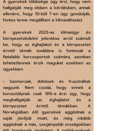
A gyerekek többsége úgy érzi, hogy nem 
hallgatják meg ebben a kérdésben, annak 
ellenére, hogy 10-ből 7-en úgy gondolják, 
fontos lenne megállítani a klímaváltozást.
A gyerekek 2023-as klímaügyi és 
környezetvédelmi jelentése arról számolt 
be, hogy az éghajlatot és a környezetet 
érintő témák továbbra is fontosak a 
fiatalabb korcsoportok számára, azonban 
tehetetlennek érzik magukat ezekben az 
ügyekben.
- Szomorúak, dühösek és frusztráltak 
vagyunk. Nem csoda, hogy ennek a 
korosztálynak csak 18%-a érzi úgy, hogy 
meghallgatják az éghajlatot és a 
környezetet érintő témákban. A 
Norvégiában élő gyerekek aggódnak a 
saját jövőjük miatt, és még inkább 
aggódnak a más, szegényebb országokban 
élő kortársaik jövőjéért. A politikusoknak 