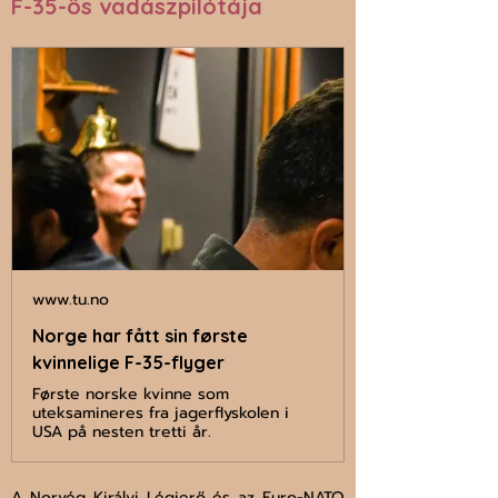
F-35-ös vadászpilótája
www.tu.no
Norge har fått sin første
kvinnelige F-35-flyger
Første norske kvinne som
uteksamineres fra jagerflyskolen i
USA på nesten tretti år.
A Norvég Királyi Légierő és az Euro-NATO 