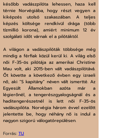
később vadászpilóta lehessen, haza kell 
térnie Norvégiába, hogy részt vegyen a 
kiképzés utolsó szakaszában. A teljes 
képzés költsége rendkívül drága (több 
tízmillió korona), amiért minimum 12 év 
szolgálati időt várnak el a pilótáktól.
A világon a vadászpilóták többsége még 
mindig a férfiak közül kerül ki. A világ első 
női F-35-ös pilótája az amerikai Christine 
Mau volt, aki 2015-ben vált vadászpilótává. 
Őt követte a következő évben egy izraeli 
nő, aki “S kapitány” néven vált ismertté. Az 
Egyesült Államokban azóta már a 
légierőnél, a tengerészgyalogságnál és a 
haditengerészetnél is lett női F-35-ös 
vadászpilóta. Norvégia három évvel ezelőtt 
jelentette be, hogy néhány nő is indul a 
nagyon szigorú válogatórepülésen. 
Forrás: 
TU