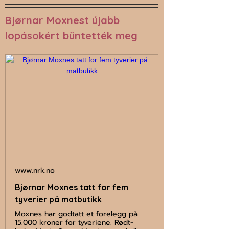
Bjørnar Moxnest újabb 
lopásokért büntették meg
www.nrk.no
Bjørnar Moxnes tatt for fem
tyverier på matbutikk
Moxnes har godtatt et forelegg på
15.000 kroner for tyveriene. Rødt-