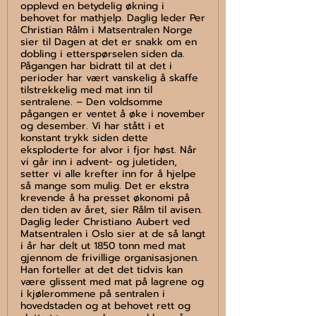
opplevd en betydelig økning i
behovet for mathjelp. Daglig leder Per
Christian Rålm i Matsentralen Norge
sier til Dagen at det er snakk om en
dobling i etterspørselen siden da.
Pågangen har bidratt til at det i
perioder har vært vanskelig å skaffe
tilstrekkelig med mat inn til
sentralene. – Den voldsomme
pågangen er ventet å øke i november
og desember. Vi har stått i et
konstant trykk siden dette
eksploderte for alvor i fjor høst. Når
vi går inn i advent- og juletiden,
setter vi alle krefter inn for å hjelpe
så mange som mulig. Det er ekstra
krevende å ha presset økonomi på
den tiden av året, sier Rålm til avisen.
Daglig leder Christiano Aubert ved
Matsentralen i Oslo sier at de så langt
i år har delt ut 1850 tonn med mat
gjennom de frivillige organisasjonen.
Han forteller at det det tidvis kan
være glissent med mat på lagrene og
i kjølerommene på sentralen i
hovedstaden og at behovet rett og