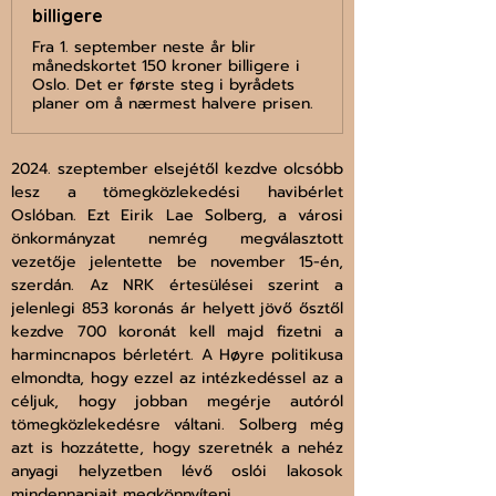
billigere
Fra 1. september neste år blir
månedskortet 150 kroner billigere i
Oslo. Det er første steg i byrådets
planer om å nærmest halvere prisen.
2024. szeptember elsejétől kezdve olcsóbb 
lesz a tömegközlekedési havibérlet 
Oslóban. Ezt Eirik Lae Solberg, a városi 
önkormányzat nemrég megválasztott 
vezetője jelentette be november 15-én, 
szerdán. Az NRK értesülései szerint a 
jelenlegi 853 koronás ár helyett jövő ősztől 
kezdve 700 koronát kell majd fizetni a 
harmincnapos bérletért. A Høyre politikusa 
elmondta, hogy ezzel az intézkedéssel az a 
céljuk, hogy jobban megérje autóról 
tömegközlekedésre váltani. Solberg még 
azt is hozzátette, hogy szeretnék a nehéz 
anyagi helyzetben lévő oslói lakosok 
mindennapjait megkönnyíteni.