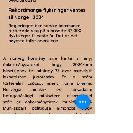
www.utrop.no
Rekordmange flyktninger ventes
til Norge i 2024
Regjeringen ber norske kommuner
forberede seg på å bosette 37.000
flyktninger til neste år. Det er det
høyeste tallet noensinne.
A norvég kormány arra kérte a helyi 
önkormányzatokat, hogy 2024-ben 
készüljenek fel mintegy 37 ezer menekült 
lakhatáshoz juttatására. Ez a szám 
történelmi csúcsot jelent. Tonje Brenna, 
Norvégia munka- és társadalmi 
befogadásügyi minisztere elismeréssel 
szólt az önkormányzatok munkájáról. A 
Munkáspárt politikusa elmondta, hogy 
szerinte továbbra is fontos a szolidaritás 
kimutatása, és a menekülők megsegítése. 