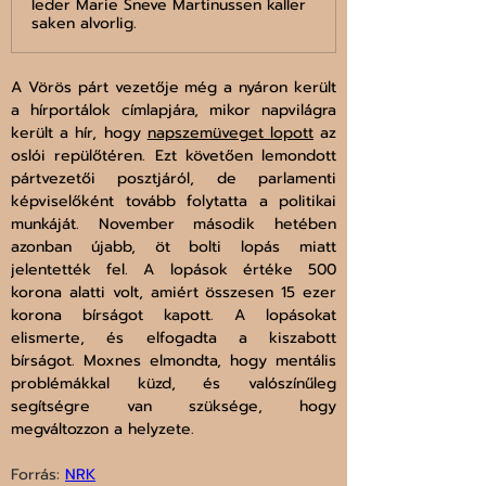
leder Marie Sneve Martinussen kaller
saken alvorlig.
A Vörös párt vezetője még a nyáron került 
a hírportálok címlapjára, mikor napvilágra 
került a hír, hogy 
napszemüveget lopott
 az 
oslói repülőtéren. Ezt követően lemondott 
pártvezetői posztjáról, de parlamenti 
képviselőként tovább folytatta a politikai 
munkáját. November második hetében 
azonban újabb, öt bolti lopás miatt 
jelentették fel. A lopások értéke 500 
korona alatti volt, amiért összesen 15 ezer 
korona bírságot kapott. A lopásokat 
elismerte, és elfogadta a kiszabott 
bírságot. Moxnes elmondta, hogy mentális 
problémákkal küzd, és valószínűleg 
segítségre van szüksége, hogy 
megváltozzon a helyzete.
Forrás: 
NRK