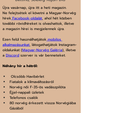
Újra vasárnap, újra itt a heti magazin.
Ne felejtsétek el követni a Magyar-Norvég 
hírek
 Facebook-oldalát
, ahol hét közben 
további rövidhíreket is olvashattok, illetve 
a magazin hírei is megjelennek újra.
Ezen felül használhatjátok
 mobilos 
alkalmazásunkat
, látogathatjátok Instagram-
oldalunkat (
Magyar-Norvég Galéria
), illetve 
a 
Discord
 szerver is vár benneteket.
Néhány hír a hétről:
 Olcsóbb Havibérlet
Fiatalok a klímaváltozásról
Norvég női F-35-ös vadászpilóta
Éjjel-nappali üzletek
Telefonos csalók
80 norvég érkezett vissza Norvégiába 
Gázából