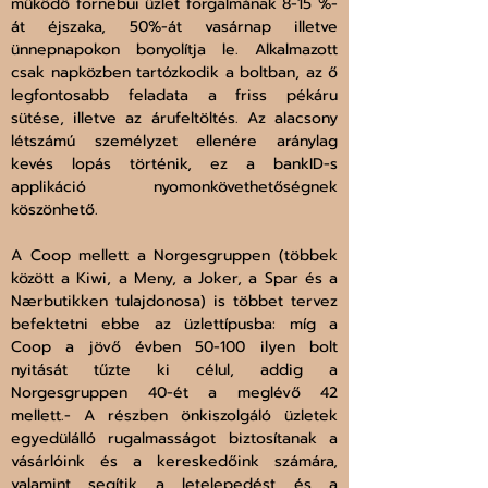
működő fornebui üzlet forgalmának 8-15 %-
át éjszaka, 50%-át vasárnap illetve 
ünnepnapokon bonyolítja le. Alkalmazott 
csak napközben tartózkodik a boltban, az ő 
legfontosabb feladata a friss pékáru 
sütése, illetve az árufeltöltés. Az alacsony 
létszámú személyzet ellenére aránylag 
kevés lopás történik, ez a bankID-s 
applikáció nyomonkövethetőségnek 
köszönhető.
A Coop mellett a Norgesgruppen (többek 
között a Kiwi, a Meny, a Joker, a Spar és a 
Nærbutikken tulajdonosa) is többet tervez 
befektetni ebbe az üzlettípusba: míg a 
Coop a jövő évben 50-100 ilyen bolt 
nyitását tűzte ki célul, addig a 
Norgesgruppen 40-ét a meglévő 42 
mellett.- A részben önkiszolgáló üzletek 
egyedülálló rugalmasságot biztosítanak a 
vásárlóink ​​és a kereskedőink számára, 
valamint segítik a letelepedést és a 