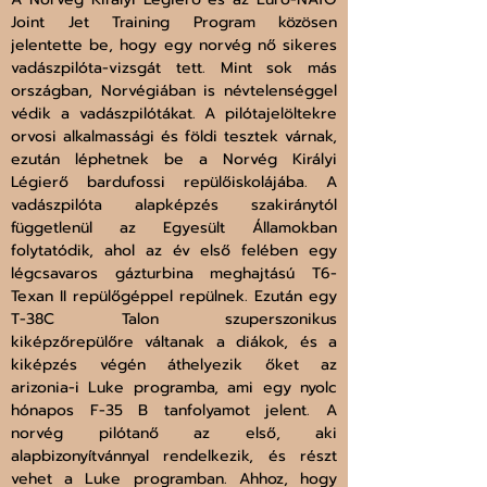
Joint Jet Training Program közösen 
jelentette be, hogy egy norvég nő sikeres 
vadászpilóta-vizsgát tett. Mint sok más 
országban, Norvégiában is névtelenséggel 
védik a vadászpilótákat. A pilótajelöltekre 
orvosi alkalmassági és földi tesztek várnak, 
ezután léphetnek be a Norvég Királyi 
Légierő bardufossi repülőiskolájába. A 
vadászpilóta alapképzés szakiránytól 
függetlenül az Egyesült Államokban 
folytatódik, ahol az év első felében egy 
légcsavaros gázturbina meghajtású T6-
Texan II repülőgéppel repülnek. Ezután egy 
T-38C Talon szuperszonikus 
kiképzőrepülőre váltanak a diákok, és a 
kiképzés végén áthelyezik őket az 
arizonia-i Luke programba, ami egy nyolc 
hónapos F-35 B tanfolyamot jelent. A 
norvég pilótanő az első, aki 
alapbizonyítvánnyal rendelkezik, és részt 
vehet a Luke programban. Ahhoz, hogy 