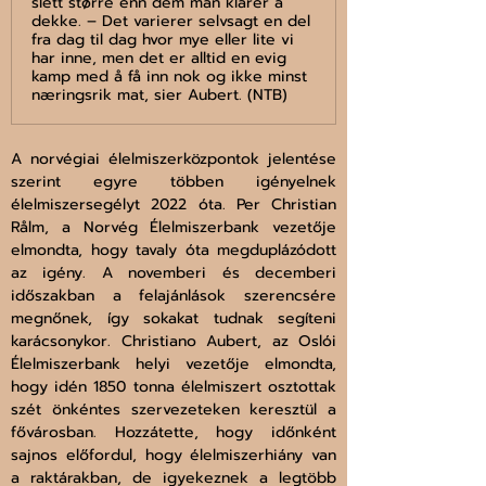
slett større enn dem man klarer å
dekke. – Det varierer selvsagt en del
fra dag til dag hvor mye eller lite vi
har inne, men det er alltid en evig
kamp med å få inn nok og ikke minst
næringsrik mat, sier Aubert. (NTB)
A norvégiai élelmiszerközpontok jelentése 
szerint egyre többen igényelnek 
élelmiszersegélyt 2022 óta. Per Christian 
Rålm, a Norvég Élelmiszerbank vezetője 
elmondta, hogy tavaly óta megduplázódott 
az igény. A novemberi és decemberi 
időszakban a felajánlások szerencsére 
megnőnek, így sokakat tudnak segíteni 
karácsonykor. Christiano Aubert, az Oslói 
Élelmiszerbank helyi vezetője elmondta, 
hogy idén 1850 tonna élelmiszert osztottak 
szét önkéntes szervezeteken keresztül a 
fővárosban. Hozzátette, hogy időnként 
sajnos előfordul, hogy élelmiszerhiány van 
a raktárakban, de igyekeznek a legtöbb 