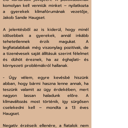
komolyan kell venniük minket – nyilatkozta 
a gyerekek klímafórumának vezetője, 
Jakob Sande Haugset.
A jelentésből az is kiderül, hogy minél 
idősebbek a gyerekek, annál inkább 
tehetetlennek érzik magukat. A 
legfiatalabbak még viszonylag pozitívak, de 
a tizenévesek saját állításuk szerint félelmet 
és dühöt éreznek, ha az éghajlati- és 
környezeti problémákról hallanak. 
- Úgy vélem, egyre kevésbé hiszünk 
abban, hogy bármi haszna lenne annak, ha 
teszünk valamit az ügy érdekében, mert 
nagyon lassan haladunk előre. A 
klímaváltozás most történik, így sürgősen 
cselekedni kell – mondta a 13 éves 
Haugset.
Negatív érzéseik ellenére, a fiatalok nem 