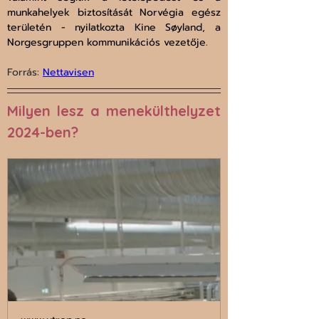
munkahelyek biztosítását Norvégia egész 
területén - nyilatkozta Kine Søyland, a 
Norgesgruppen kommunikációs vezetője.
Forrás: 
Nettavisen
Milyen lesz a menekülthelyzet 
2024-ben?