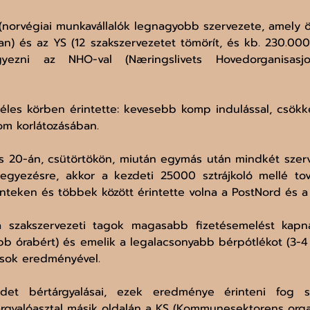
O (norvégiai munkavállalók legnagyobb szervezete, amely ö
 és az YS (12 szakszervezetet tömörít, és kb. 230.000 t
ezni az NHO-val (Næringslivets Hovedorganisasj
éles körben érintette: kevesebb komp indulással, csökke
om korlátozásában.
lis 20-án, csütörtökön, miután egymás után mindkét szerv
gyezésre, akkor a kezdeti 25000 sztrájkoló mellé tová
nteken és többek között érintette volna a PostNord és a
szakszervezeti tagok magasabb fizetésemelést kapna
b órabért) és emelik a legalacsonyabb bérpótlékot (3-4 
ások eredményével.
et bértárgyalásai, ezek eredménye érinteni fog s
 tárgyalóasztal másik oldalán a KS (Kommunesektorens orga