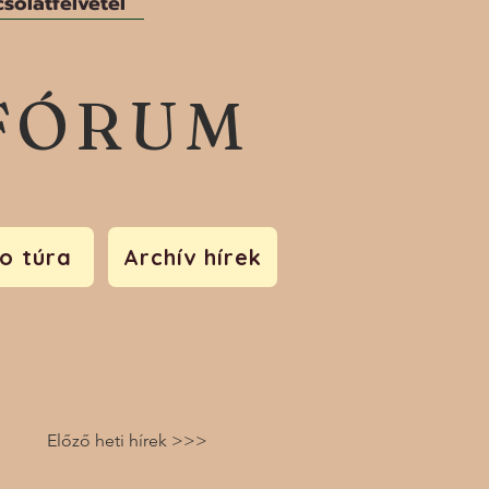
solatfelvétel
FÓRUM
o túra
Archív hírek
Előző heti hírek >>>