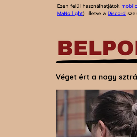
Ezen felül használhatjátok
 mobil
MaNo light
), illetve a 
Discord
 sze
Véget ért a nagy sztrá