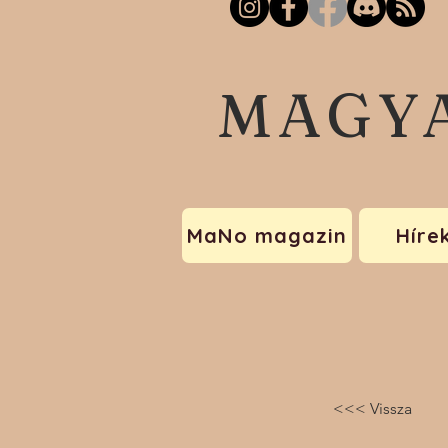
MAGY
MaNo magazin
Híre
<<< Vissza