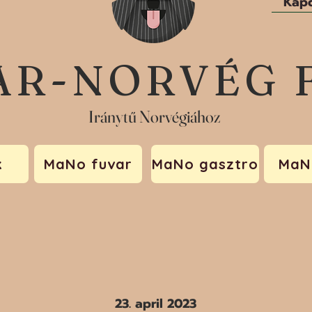
Kapc
AR-NORVÉG 
Iránytű Norvégiához
k
MaNo fuvar
MaNo gasztro
MaN
23. april 2023