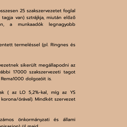
sszesen 25 szakszervezetet foglal 
agja van) sztrájkja, miután előző 
on, a munkaadók legnagyobb 
ntett termeléssel (pl. Ringnes és 
ezetnek sikerült megállapodni az 
bbi 17000 szakszervezeti tagot 
 Rema1000 dolgozóit is.
k ( az LO 5,2%-kal, míg az YS 
korona/órával). Mindkét szervezet 
zámos önkormányzati és állami 
nisasjon) ül majd.