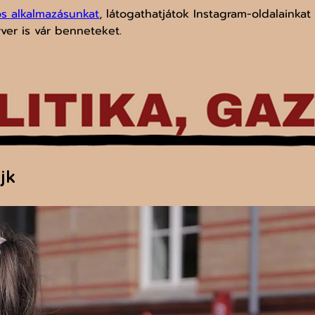
os alkalmazásunkat
, látogathatjátok Instagram-oldalainkat 
rver is vár benneteket.
jk