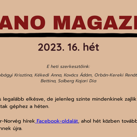
2023. 16. hét
E heti szerkesztőink:
bágyi Krisztina, Kékedi Anna, Kovács Ádám, Orbán-Kereki Renáta
Bettina, Solberg Kajari Dia
 legalább elkésve, de jelenleg szinte mindenkinek zajlik
ttak géphez a héten.
ar-Norvég hírek
 Facebook-oldalát
, ahol hét közben további
nnek újra.