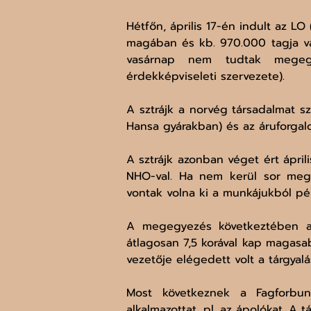
Hétfőn, április 17-én indult az L
magában és kb. 970.000 tagja van)
vasárnap nem tudtak megegy
érdekképviseleti szervezete).
A sztrájk a norvég társadalmat sz
Hansa gyárakban) és az áruforgal
A sztrájk azonban véget ért ápri
NHO-val. Ha nem kerül sor mege
vontak volna ki a munkájukból pé
A megegyezés következtében a 
átlagosan 7,5 korával kap magasab
vezetője elégedett volt a tárgyal
Most következnek a Fagforbund
alkalmazottat, pl. az ápolókat. A