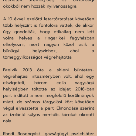
okokból nem hozzák nyilvánosságra.
A 10 évvel ezelőtti letartóztatását követően 
több helyszínt is fontolóra vettek, de akkor 
úgy gondolták, hogy etikailag nem lett 
volna helyes a ringerikei fegyházban 
elhelyezni, mert nagyon közel esik a 
bűnügyi helyszínhez, ahol a 
tömeggyilkosságot végrehajtotta.
Breivik 2013 óta a skieni büntetés-
végrehajtási intézményben volt, ahol egy 
elszigetelt, három cella nagyságú 
helyiségben töltötte az idejét. 2016-ban 
pert indított a nem megfelelő körülmények 
miatt, de számos tárgyalási kört követően 
végül elvesztette a pert. Elmondása szerint 
az izoláció súlyos mentális károkat okozott 
nála.
Randi Rosenqvist igazságügyi pszichiáter 