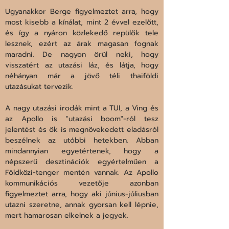
Ugyanakkor Berge figyelmeztet arra, hogy 
most kisebb a kínálat, mint 2 évvel ezelőtt, 
és így a nyáron közlekedő repülők tele 
lesznek, ezért az árak magasan fognak 
maradni. De nagyon örül neki, hogy 
visszatért az utazási láz, és látja, hogy 
néhányan már a jövő téli thaiföldi 
utazásukat tervezik.
A nagy utazási irodák mint a TUI, a Ving és 
az Apollo is "utazási boom"-ról tesz 
jelentést és ők is megnövekedett eladásról 
beszélnek az utóbbi hetekben. Abban 
mindannyian egyetértenek, hogy a 
népszerű desztinációk egyértelműen a 
Földközi-tenger mentén vannak. Az Apollo 
kommunikációs vezetője azonban 
figyelmeztet arra, hogy aki június-júliusban 
utazni szeretne, annak gyorsan kell lépnie, 
mert hamarosan elkelnek a jegyek.