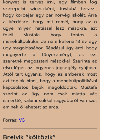
könyvet is tervez írni, egy filmben fog 
szerepelni színészként, továbbá tervezi, 
hogy körbejár egy pár norvég iskolát. Arra 
a kérdésre, hogy mit remél, hogy az ő 
ügye milyen hatással lesz másokra, azt 
feleli Mustafa, hogy fontos a 
menekültpolitika, de nem kellene 13 év egy 
ügy megoldásához. Ráadásul úgy érzi, hogy 
megnyerte a főnyereményt, és ezt 
szeretné megosztani másokkal. Szerinte az 
első lépés az ingyenes jogsegély nyújtása. 
Attól tart ugyanis, hogy az emberek most 
azt fogják hinni, hogy a menekültpolitikával 
kapcsolatos bajok megoldódtak. Mustafa 
szerint az ügy nem csak miatta vált 
ismertté, valami sokkal nagyobbról van szó, 
aminek ő lehetett az arca.

Forrás: 
VG
Breivik "költözik"