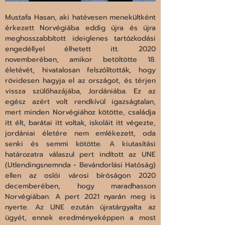
Mustafa Hasan, aki hatévesen menekültként 
érkezett Norvégiába eddig újra és újra 
meghosszabbított ideiglenes tartózkodási 
engedéllyel élhetett itt. 2020 
novemberében, amikor betöltötte 18. 
életévét, hivatalosan felszólították, hogy 
rövidesen hagyja el az országot, és térjen 
vissza szülőhazájába, Jordániába. Ez az 
egész azért volt rendkívül igazságtalan, 
mert minden Norvégiához kötötte, családja 
itt élt, barátai itt voltak, iskoláit itt végezte, 
jordániai életére nem emlékezett, oda 
senki és semmi kötötte. A kiutasítási 
határozatra válaszul pert indított az UNE 
(Utlendingsnemnda - Bevándorlási Hatóság) 
ellen az oslói városi bíróságon 2020 
decemberében, hogy maradhasson 
Norvégiában. A pert 2021 nyarán meg is 
nyerte. Az UNE ezután újratárgyalta az 
ügyét, ennek eredményeképpen a most 