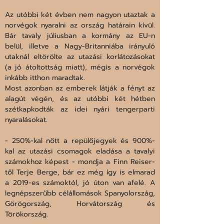
Az utóbbi két évben nem nagyon utaztak a 
norvégok nyaralni az ország határain kívül. 
Bár tavaly júliusban a kormány az EU-n 
belül, illetve a Nagy-Britanniába irányuló 
utaknál eltörölte az utazási korlátozásokat 
(a jó átoltottság miatt), mégis a norvégok 
inkább itthon maradtak.

Most azonban az emberek látják a fényt az 
alagút végén, és az utóbbi két hétben 
szétkapkodták az idei nyári tengerparti 
nyaralásokat.
- 250%-kal nőtt a repülőjegyek és 900%-
kal az utazási csomagok eladása a tavalyi 
számokhoz képest - mondja a Finn Reiser-
től Terje Berge, bár ez még így is elmarad 
a 2019-es számoktól, jó úton van afelé. A 
legnépszerűbb célállomások Spanyolország, 
Görögország, Horvátország és 
Törökország.