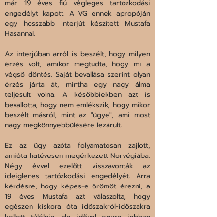
már 19 éves fiú végleges tartózkodási 
engedélyt kapott. A VG ennek apropóján 
egy hosszabb interjút készített Mustafa 
Hasannal.
Az interjúban arról is beszélt, hogy milyen 
érzés volt, amikor megtudta, hogy mi a 
végső döntés. Saját bevallása szerint olyan 
érzés járta át, mintha egy nagy álma 
teljesült volna. A későbbiekben azt is 
bevallotta, hogy nem emlékszik, hogy mikor 
beszélt másról, mint az "ügye", ami most 
nagy megkönnyebbülésére lezárult.
Ez az ügy azóta folyamatosan zajlott, 
amióta hatévesen megérkezett Norvégiába. 
Négy évvel ezelőtt visszavonták az 
ideiglenes tartózkodási engedélyét. Arra 
kérdésre, hogy képes-e örömöt érezni, a 
19 éves Mustafa azt válaszolta, hogy 
egészen kiskora óta időszakról-időszakra 
kellett túlélnie, de idővel egyre jobban 