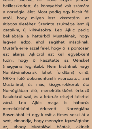
beilleszkedett, és könnyebbé vált számára 
a norvégiai élet. Most pedig egy kicsit fél 
attól, hogy milyen lesz visszatérni az 
átlagos életéhez. Szerinte szüksége lesz új 
csatákra, új kihívásokra. Leo Ajkic pedig 
bekiabálja a háttérből Mustafának, hogy 
legyen edző, ahol segíthet másoknak. 
Mustafa erre azzal felel, hogy ő is pontosan 
ezt akarja. Ajkicról azt kell egyébként 
tudni, hogy ő készítette az Uønsket 
(magyarra leginkább Nem kívántnak vagy 
Nemkívánatosnak lehet fordítani) című, 
NRK-n futó dokumentumfilm-sorozatot, ami 
Mustafáról, és más, kisgyerekkoruk óta 
Norvégiában élő, menekültekként érkező 
fiatalokról szól, és a február elsejei ítélettel 
zárul. Leo Ajkic maga is háborús 
menekültként érkezett Norvégiába 
Boszniából. Itt egy kicsit a filmes veszi át a 
szót, elmondja, hogy mennyire igazságtalan 
az, ahogy Mustafával bántak, akinek 