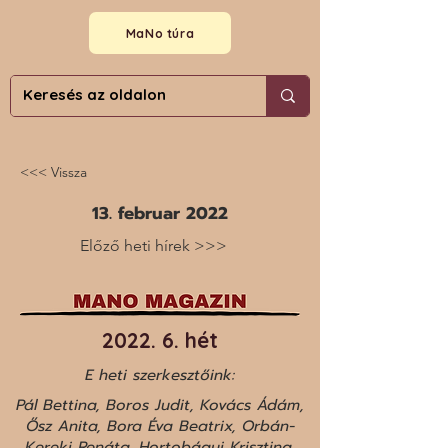
MaNo túra
<<< Vissza
13. februar 2022
Előző heti hírek >>>
2022. 6. hét
E heti szerkesztőink:
Pál Bettina, Boros Judit, Kovács Ádám,
Ősz Anita, Bora Éva Beatrix, Orbán-
Kereki Renáta, Hortobágyi Krisztina,