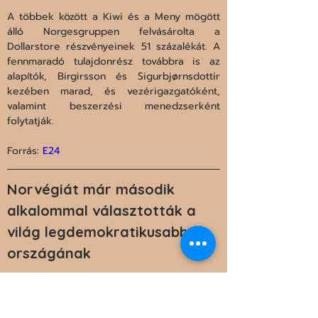
A többek között a Kiwi és a Meny mögött 
álló Norgesgruppen felvásárolta a 
Dollarstore részvényeinek 51 százalékát. A 
fennmaradó tulajdonrész továbbra is az 
alapítók, Birgirsson és Sigurbjørnsdottir 
kezében marad, és vezérigazgatóként, 
valamint beszerzési menedzserként 
folytatják.
Forrás: 
E24
Norvégiát már második 
alkalommal választották a 
világ legdemokratikusabb 
országának