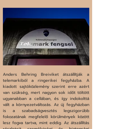
Anders Behring Breiviket átszállítják a 
telemarkiból a ringerikei fegyházba. A 
kiadott sajtóközlemény szerint erre azért 
van szükség, mert nagyon sok időt töltött 
ugyanabban a cellában, és így indokolttá 
vált a környezetváltozás. Az új fegyházban 
is a szabadságvesztés legszigorúbb 
fokozatának megfelelő körülmények között 
lesz fogva tartva, mint eddig. Az átszállítás 
részleteit személyiségi és biztonsági 