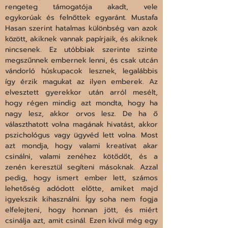
rengeteg támogatója akadt, vele 
egykorúak és felnőttek egyaránt. Mustafa 
Hasan szerint hatalmas különbség van azok 
között, akiknek vannak papírjaik, és akiknek 
nincsenek. Ez utóbbiak szerinte szinte 
megszűnnek embernek lenni, és csak utcán 
vándorló húskupacok lesznek, legalábbis 
így érzik magukat az ilyen emberek. Az 
elvesztett gyerekkor után arról mesélt, 
hogy régen mindig azt mondta, hogy ha 
nagy lesz, akkor orvos lesz. De ha ő 
választhatott volna magának hivatást, akkor 
pszichológus vagy ügyvéd lett volna. Most 
azt mondja, hogy valami kreatívat akar 
csinálni, valami zenéhez kötődőt, és a 
zenén keresztül segíteni másoknak. Azzal 
pedig, hogy ismert ember lett, számos 
lehetőség adódott előtte, amiket majd 
igyekszik kihasználni. Így soha nem fogja 
elfelejteni, hogy honnan jött, és miért 
csinálja azt, amit csinál. Ezen kívül még egy 