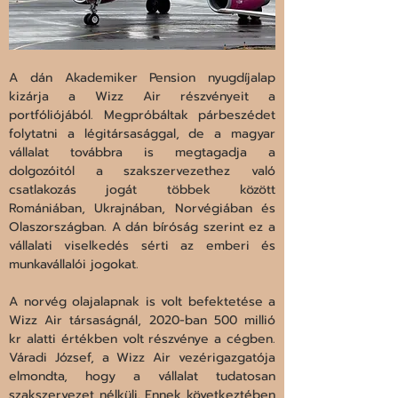
A dán Akademiker Pension nyugdíjalap 
kizárja a Wizz Air részvényeit a 
portfóliójából. Megpróbáltak párbeszédet 
folytatni a légitársasággal, de a magyar 
vállalat továbbra is megtagadja a 
dolgozóitól a szakszervezethez való 
csatlakozás jogát többek között 
Romániában, Ukrajnában, Norvégiában és 
Olaszországban. A dán bíróság szerint ez a 
vállalati viselkedés sérti az emberi és 
munkavállalói jogokat.
A norvég olajalapnak is volt befektetése a 
Wizz Air társaságnál, 2020-ban 500 millió 
kr alatti értékben volt részvénye a cégben. 
Váradi József, a Wizz Air vezérigazgatója 
elmondta, hogy a vállalat tudatosan 
szakszervezet nélküli. Ennek következtében 