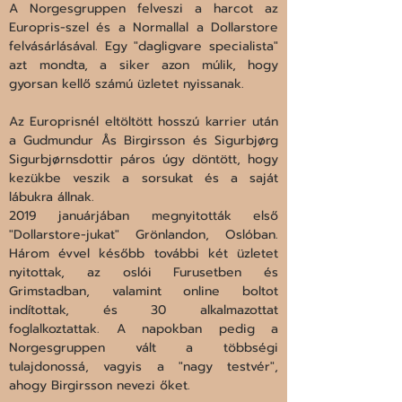
A Norgesgruppen felveszi a harcot az 
Europris-szel és a Normallal a Dollarstore 
felvásárlásával. Egy "dagligvare specialista" 
azt mondta, a siker azon múlik, hogy 
gyorsan kellő számú üzletet nyissanak.
Az Europrisnél eltöltött hosszú karrier után 
a Gudmundur Ås Birgirsson és Sigurbjørg 
Sigurbjørnsdottir páros úgy döntött, hogy 
kezükbe veszik a sorsukat és a saját 
lábukra állnak.

2019 januárjában megnyitották első 
"Dollarstore-jukat" Grönlandon, Oslóban. 
Három évvel később további két üzletet 
nyitottak, az oslói Furusetben és 
Grimstadban, valamint online boltot 
indítottak, és 30 alkalmazottat 
foglalkoztattak. A napokban pedig a 
Norgesgruppen vált a többségi 
tulajdonossá, vagyis a "nagy testvér", 
ahogy Birgirsson nevezi őket.