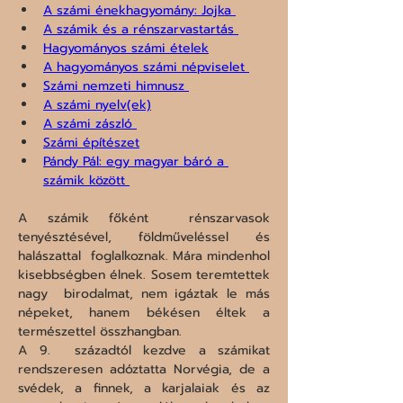
A számi énekhagyomány: Jojka 
A számik és a rénszarvastartás 
Hagyományos számi ételek
A hagyományos számi népviselet 
Számi nemzeti himnusz 
A számi nyelv(ek)
A számi zászló 
Számi építészet
Pándy Pál: egy magyar báró a 
számik között 
A számik főként  rénszarvasok 
tenyésztésével, földműveléssel és 
halászattal  foglalkoznak. Mára mindenhol 
kisebbségben élnek. Sosem teremtettek 
nagy  birodalmat, nem igáztak le más 
népeket, hanem békésen éltek a  
természettel összhangban.

A 9.  századtól kezdve a számikat 
rendszeresen adóztatta Norvégia, de a  
svédek, a finnek, a karjalaiak és az 