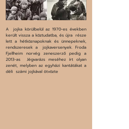
A  jojka körülbelül az 1970-es években 
került vissza a köztudatba, és újra  része 
lett a hétköznapoknak és ünnepeknek, 
rendszeresek a  jojkaversenyek. Froda 
Fjellheim norvég zeneszerző pedig a 
2013-as  Jégvarázs meséhez írt olyan 
zenét, melyben az egyházi kantátákat a 
déli  számi jojkával ötvözte