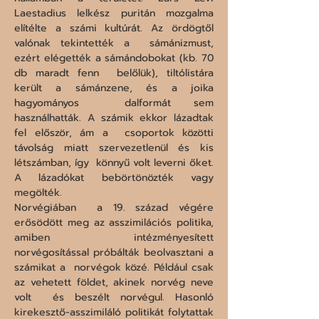
Laestadius lelkész puritán mozgalma  
elítélte a számi kultúrát. Az ördögtől 
valónak tekintették a  sámánizmust, 
ezért elégették a sámándobokat (kb. 70 
db maradt fenn  belőlük), tiltólistára 
került a sámánzene, és a joika 
hagyományos  dalformát sem 
használhatták. A számik ekkor lázadtak 
fel először, ám a  csoportok közötti 
távolság miatt szervezetlenül és kis 
létszámban, így  könnyű volt leverni őket. 
A lázadókat bebörtönözték vagy 
megölték.

Norvégiában  a 19. század végére 
erősödött meg az asszimilációs politika, 
amiben  intézményesített 
norvégosítással próbálták beolvasztani a 
számikat a  norvégok közé. Például csak 
az vehetett földet, akinek norvég neve 
volt  és beszélt norvégul. Hasonló 
kirekesztő-asszimiláló politikát folytattak  