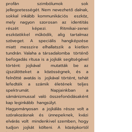
profán szimbólumok sok  
jellegzetességét. Nem nevezhető dalnak, 
sokkal inkább kommunikációs  eszköz, 
mely nagyon szorosan az identitás 
részét képezi. Ritmikai-zenei  
eszközökkel működik, alig tartalmaz 
szöveget. A speciális hangképzése  
miatt messzire elhallatszik a kietlen 
tundrán. Valaha a társadalomba  történő 
befogadás rítusa is a jojkák segítségével 
történt: jojkával  mutatták be az 
újszülötteket a közösségnek, és a 
felnőtté avatás is  jojkával történt, tehát 
lefedték a számik életének teljes 
spektrumát.  Napjainkban a 
sámánizmussal való összefonódásaként 
kap leginkább  hangsúlyt.

Hagyományosan  a jojkálás része volt a 
szórakozásnak és ünnepeknek, kvázi 
elvárás volt  mindenkivel szemben, hogy 
tudjon jojkát költeni. A középkortól 