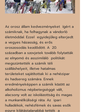
Az orosz állam kedvezményeket  ígért a 
számiknak, ha felhagynak a vándorló 
életmóddal. Ezzel  egyidejűleg elterjedt 
a vegyes házasság, és erős 
oroszosodás kezdődött. A  20. 
században a szovjetek tovább folytatták 
az elnyomó és asszimiláló  politikát: 
megszüntették a számik téli 
szálláshelyeit, illetve hatalmas  
területeket sajátítottak ki a nehézipar 
és hadsereg számára. Ennek  
eredményeképpen a számik között az 
alkoholizmus népbetegséggé vált,  
alacsony volt az iskolázottság és magas 
a munkanélküliségi ráta. Az  ipari 
hulladékok, nehézfémek és savas esők 
egyre kilátástalanabbá tették  a 