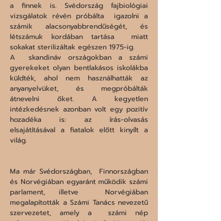
a finnek is. Svédország fajbiológiai 
vizsgálatok révén próbálta  igazolni a 
számik alacsonyabbrendűségét, és 
létszámuk kordában tartása  miatt 
sokakat sterilizáltak egészen 1975-ig. 

A  skandináv országokban a számi 
gyerekeket olyan bentlakásos iskolákba  
küldték, ahol nem használhatták az 
anyanyelvüket, és megpróbálták  
átnevelni őket. A kegyetlen 
intézkedésnek azonban volt egy pozitív  
hozadéka is: az írás-olvasás 
elsajátításával a fiatalok előtt kinyílt a  
világ.
Ma már Svédországban,  Finnországban 
és Norvégiában egyaránt működik számi 
parlament, illetve  Norvégiában 
megalapították a Számi Tanács nevezetű 
szervezetet, amely a  számi nép 