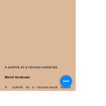
A számik és a rénszarvastartás
Rövid története
A  számik és a rénszarvasok közötti 
kapcsolat több ezer éves múltra tekint  
vissza. A történelmi feljegyzések szerint 
kb. 800 környékén  háziasították a 