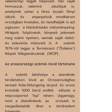
valamennyi tagját képviseli. Van saját 
himnuszuk, valamint  zászlójuk is, 
amelynek színei a híres északi fényt 
idézik. Az  anyanyelvük mindhárom 
országban hivatalos, és tanulhatják is azt 
egészen  a felsőoktatási intézményekig. 
Hírlapok, folyóiratok, könyvek jelennek  
meg számi nyelven, vannak saját rádió- 
és televíziós műsoraik is. A  számik 
1976-tól tagjai a Természeti ("Őslakos") 
Népek Világtanácsának  (WCIP).
Az oroszországi számik rövid története 
A  számik lakóhelye a skandináv 
területeken kívül az Oroszországhoz  
tartozó Kola-félszigetig terjed. Az orosz 
krónikák 1000 körül említik  először a 
népcsoportot "lop" néven. Ugyanúgy, 
mint a skandinávok, az  oroszok is 
megadóztatták őket a történelem 
folyamán.
