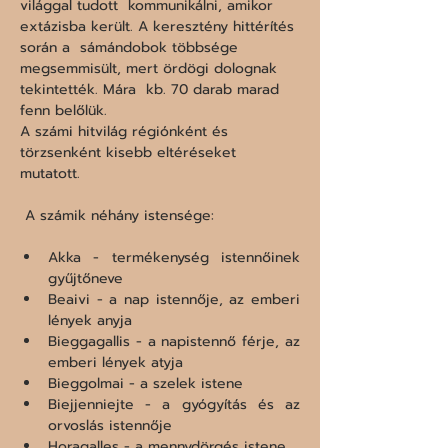
világgal tudott  kommunikálni, amikor 
extázisba került. A keresztény hittérítés 
során a  sámándobok többsége 
megsemmisült, mert ördögi dolognak 
tekintették. Mára  kb. 70 darab marad 
fenn belőlük.

A számi hitvilág régiónként és 
törzsenként kisebb eltéréseket 
mutatott. 
 A számik néhány istensége:
Akka - termékenység istennőinek 
gyűjtőneve
Beaivi - a nap istennője, az emberi 
lények anyja
Bieggagallis - a napistennő férje, az 
emberi lények atyja
Bieggolmai - a szelek istene
Biejjenniejte - a gyógyítás és az 
orvoslás istennője
Horagalles - a mennydörgés istene