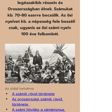
legészakibb részein és
Oroszországban élnek. Számukat
kb. 70-80 ezerre becsülik. Az ősi
nyelvet kb. a népesség fele beszéli
csak, ugyanis az ősi számi nyelv
100 éve felbomlott.
Az oldal tartalma 
A számik rövid története
Az oroszországi számik rövid 
története 
A számi hitvilág: a sámánizmus 