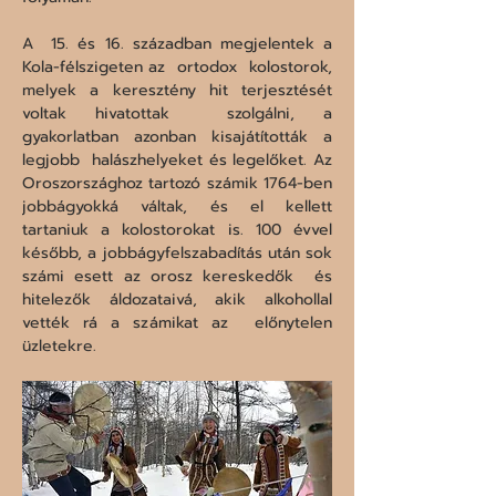
A  15. és 16. században megjelentek a 
Kola-félszigeten az  ortodox  kolostorok, 
melyek a keresztény hit terjesztését 
voltak hivatottak  szolgálni, a 
gyakorlatban azonban kisajátították a 
legjobb  halászhelyeket és legelőket. Az 
Oroszországhoz tartozó számik 1764-ben  
jobbágyokká váltak, és el kellett 
tartaniuk a kolostorokat is. 100 évvel  
később, a jobbágyfelszabadítás után sok 
számi esett az orosz kereskedők  és 
hitelezők áldozataivá, akik alkohollal 
vették rá a számikat az  előnytelen 
üzletekre. 