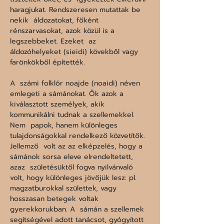
haragjukat. Rendszeresen mutattak be 
nekik  áldozatokat, főként 
rénszarvasokat, azok közül is a 
legszebbeket. Ezeket  az 
áldozóhelyeket (sieidi) kövekből vagy 
farönkökből építették.

A  számi folklór noajde (noaidi) néven 
emlegeti a sámánokat. Ők azok a  
kiválasztott személyek, akik 
kommunikálni tudnak a szellemekkel. 
Nem  papok, hanem különleges 
tulajdonságokkal rendelkező közvetítők. 
Jellemző  volt az az elképzelés, hogy a 
sámánok sorsa eleve elrendeltetett, 
azaz  születésüktől fogva nyilvánvaló 
volt, hogy különleges jövőjük lesz: pl.  
magzatburokkal születtek, vagy 
hosszasan betegek voltak 
gyerekkorukban. A  sámán a szellemek 
segítségével adott tanácsot, gyógyított 