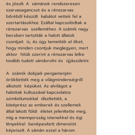
és jósolt. A  sámánok rendszeresen 
szarvasagancsot és a rénszarvas 
bőréből készült  kabátot vettek fel a 
szertartásokhoz. Ezáltal kapcsolódtak a 
rénszarvas  szelleméhez. A számik nagy 
becsben tartották a halott állatok 
csontjait  is, és úgy temették el őket, 
hogy minden csontjuk meglegyen, mert 
akkor  hitük szerint a rénszarvas lelke 
tovább tudott vándorolni és  újjászületni.

A  számik dobjaik pergamenjén 
örökítették meg a világmindenségről 
alkotott  képüket. Az alvilágot a 
halottak kultuszával kapcsolatos 
szimbólumokkal  díszítették, a 
középrész az emberek és szellemek 
által lakott földi  életet jelenítette meg, 
míg a mennyország istenekkel és égi 
lényekkel  benépesített dimenziót 
képviselt. A sámán ezzel a három 