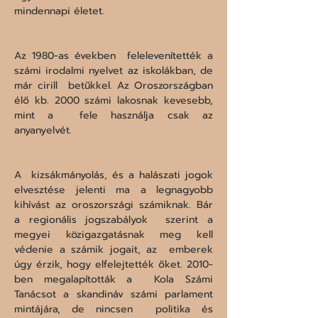
mindennapi életet. 
Az 1980-as években  felelevenítették a 
számi irodalmi nyelvet az iskolákban, de 
már cirill  betűkkel. Az Oroszországban 
élő kb. 2000 számi lakosnak kevesebb, 
mint a  fele használja csak az 
anyanyelvét. 
A  kizsákmányolás, és a halászati jogok 
elvesztése jelenti ma a legnagyobb  
kihívást az oroszországi számiknak. Bár 
a regionális jogszabályok  szerint a 
megyei közigazgatásnak meg kell 
védenie a számik jogait, az  emberek 
úgy érzik, hogy elfelejtették őket. 2010-
ben megalapították a  Kola Számi 
Tanácsot a skandináv számi parlament 
mintájára, de nincsen  politika és 