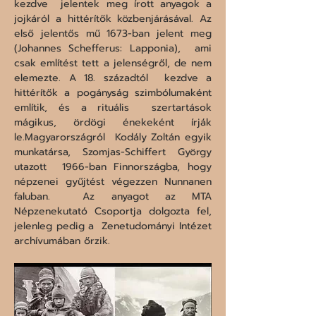
kezdve  jelentek meg írott anyagok a 
jojkáról a hittérítők közbenjárásával. Az  
első jelentős mű 1673-ban jelent meg 
(Johannes Schefferus: Lapponia),  ami 
csak említést tett a jelenségről, de nem 
elemezte. A 18. századtól  kezdve a 
hittérítők a pogányság szimbólumaként 
említik, és a rituális  szertartások 
mágikus, ördögi énekeként írják 
le.Magyarországról  Kodály Zoltán egyik 
munkatársa, Szomjas-Schiffert György 
utazott  1966-ban Finnországba, hogy 
népzenei gyűjtést végezzen Nunnanen 
faluban.  Az anyagot az MTA 
Népzenekutató Csoportja dolgozta fel, 
jelenleg pedig a  Zenetudományi Intézet 
archívumában őrzik.