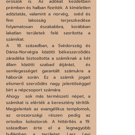
oroszok is. Az adókat kezdetben  
prémben és halban fizették. A kíméletlen 
adóztatás, valamint a norvég,  svéd és 
finn lakosság terjeszkedése 
folyamatosan északabbra, korábban  
lakatlan területek felé szorította a 
számikat.

A  18. században, a Svédország és 
Dánia-Norvégia közötti békeszerződés  
záradéka biztosította a számiknak a két 
állam közötti szabad átjárást,  és 
semlegességet garantált számukra a 
háborúk során. Ez a számik jogait  
elismerő szerződés nagy jelentőséggel 
bírt a népcsoport számára.

Ahogy  sok más természeti népet, a 
számikat is elérték a keresztény térítők.  
Megjelentek az evangélikus templomok, 
az oroszországi részen pedig az  
ortodox kolostorok. A hittérítés a 19. 
században érte el a legnagyobb  
hullámban a területet. Lars Levi 