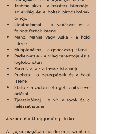
Jahbme akka - a halottak istennője, 
az alvilág és a holtak birodalmának 
úrnője
Lieaibolmmai - a vadászat és a 
felnőtt férfiak istene
Mano, Manna vagy Aske - a hold 
istene
Mubpienålmaj - a gonoszság istene
Radien-attje - a világ teremtője és a 
legfőbb isten
Rana Niejta - a tavasz istennője
Ruohtta - a betegségek és a halál 
istene
Stallo - a vadon rettegett emberevő 
óriásai
Tjaetsieålmaj - a víz, a tavak és a 
halászat istene
A számi énekhagyomány: Jojka
A  jojka magában hordozza a szent és 