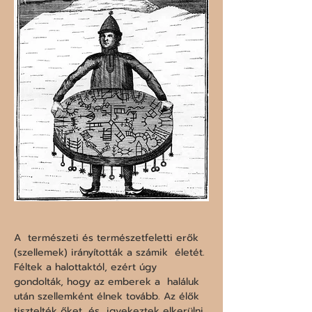
A  természeti és természetfeletti erők 
(szellemek) irányították a számik  életét. 
Féltek a halottaktól, ezért úgy 
gondolták, hogy az emberek a  haláluk 
után szellemként élnek tovább. Az élők 
tisztelték őket, és  igyekeztek elkerülni 