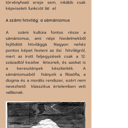
törvényhozó ereje sem, inkább csak 
képviseleti funkciót lát  el. 
A számi hitvilág: a sámánizmus 
A  számi kultúra fontos része a 
sámánizmus, ami népi hiedelmekből  
fejlődött hitvilággá. Nagyon nehéz 
pontos képet festeni az ősi  hitvilágról, 
mert az írott feljegyzések csak a 12. 
századtól kezdve  léteznek, és azokat is 
a keresztények készítették. A 
sámánizmusból  hiányzik a filozófia, a 
dogma és a morális rendszer, ezért nem 
nevezhető  klasszikus értelemben vett 