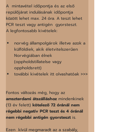
A  mintavétel időpontja és az első 
repülőjárat indulásának időpontja  
között lehet max. 24 óra. A teszt lehet 
PCR teszt vagy antigén  gyorsteszt.

norvég állampolgárok illetve azok a 
külföldiek, akik életvitelszerűen 
Norvégiában élnek 
(oppholdstillatelse vagy 
oppholdsrett)
Fontos változás még, hogy az 
amszterdami átszálláshoz
 mindenkinek 
(13 év felett) 
kötelező 72 óránál nem 
régebbi negatív PCR teszt és 4 óránál 
nem régebbi antigén gyorsteszt
 is. 

Ezen  kívül megmaradt az a szabály, 