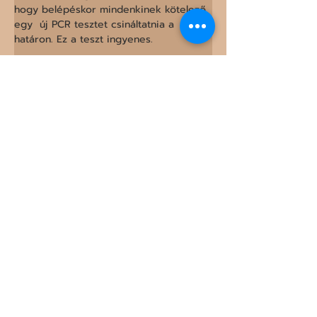
hogy belépéskor mindenkinek kötelező 
egy  új PCR tesztet csináltatnia a 
határon. Ez a teszt ingyenes. 
Mindenkinek  azt javasoljuk, hogy 
utazás előtt az egyéni kérdések 
tisztázását  illetően telefonáljon a 
hivatalos koronavírus információs 
vonalra!
Forrás: 
Regjeringen
<<< Előző
Következő >>>
A honlapon található információk
tájékoztató jellegűek.
SZERETNÉL ELSŐKÉNT ÉRTESÜLNI