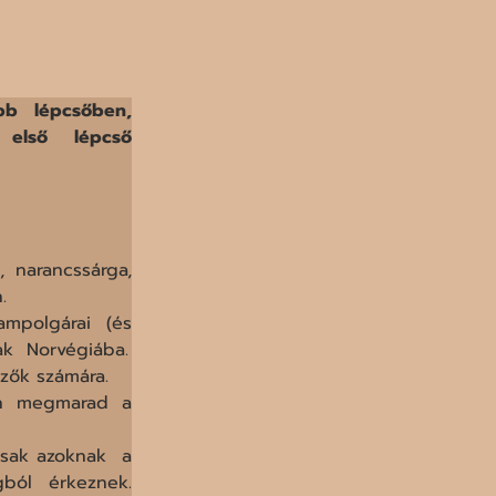
 lépcsőben,  
 első  lépcső 
narancssárga,  
.
ampolgárai  (és 
ak  Norvégiába.
zők számára.
en megmarad a 
sak azoknak  a 
ból  érkeznek. 