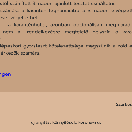
tól számított 3. napon ajánlott tesztet csináltatni.
 számára a karantén leghamarabb a 3. napon elvégzett 
vel véget érhet.
  a karanténhotel, azonban opcionálisan megmarad 
 nem áll rendelkezésre megfelelő helyszín a karan
.
lépéskori gyorsteszt kötelezettsége megszűnik a zöld é
 érkezők számára.
ingen
Szerkesz
újranyitás, könnyítések, koronavírus