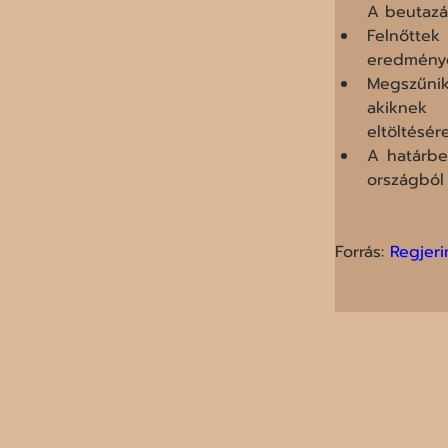
A beutazás
Felnőttek
eredményé
Megszűnik
akiknek 
eltöltésére
A határbe
országból
Forrás: 
Regjer