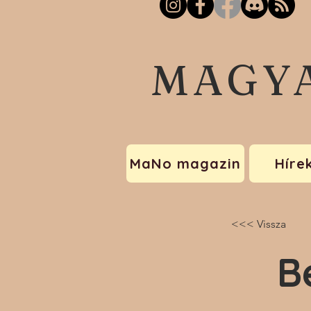
MAGY
MaNo magazin
Híre
<<< Vissza
B