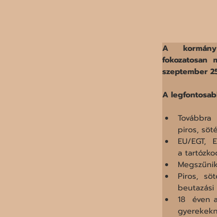
A  kormány a
fokozatosan m
szeptember 25
A legfontosab
Továbbra 
piros, söt
EU/EGT,  E
a tartózk
Megszűnik
Piros, sö
beutazási 
18  éven 
gyerekekne