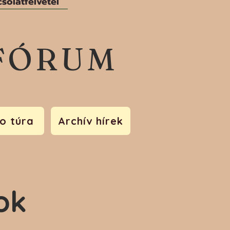
solatfelvétel
FÓRUM
o túra
Archív hírek
ok