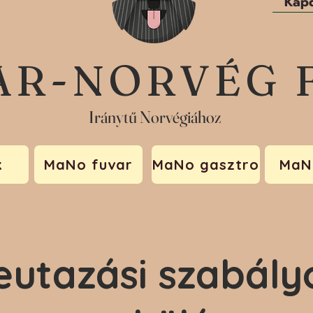
Kapc
AR-NORVÉG 
Iránytű Norvégiához
k
MaNo fuvar
MaNo gasztro
MaN
eutazási szabály