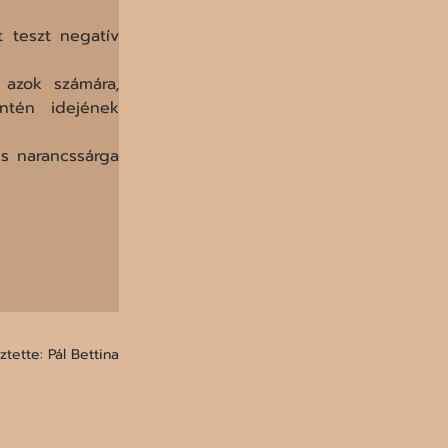
teszt negatív 
azok számára, 
tén idejének  
s narancssárga 
tette: Pál Bettina