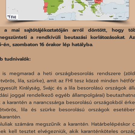
 mai sajtótájékoztatóján arról döntött, hogy több
egszünteti a rendkívüli beutazási korlátozásokat. Az
-én, szombaton 16 órakor lép hatályba. 
b tudnivalók:
 is megmarad a heti országbesorolás rendszere (zöld, 
étvörös, lila, szürke), amit az FHI tesz közzé minden hétfőn
gyesült Királyság, Svájc és a lila besorolású országok áll
odási joggal rendelkező egyéb állampolgárai) beutazhatn
 a karantén a narancssárga besorolású országokból érke
tétvörös, lila és szürke besorolású országok esetéb
karantén.
aluliak számára megszűnik a karantén. Határbelépéskor c
k kell tesztet elvégezniük, akik karanténköteles ország