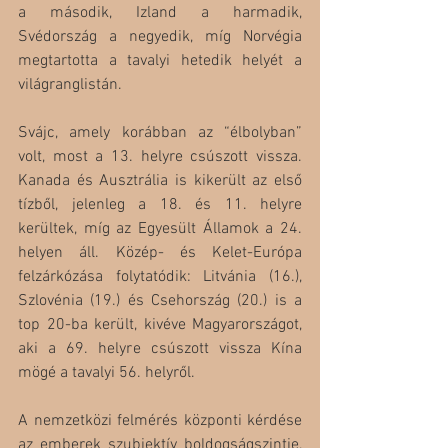
a második, Izland a harmadik, 
Svédország a negyedik, míg Norvégia 
megtartotta a tavalyi hetedik helyét a 
világranglistán. 
Svájc, amely korábban az “élbolyban” 
volt, most a 13. helyre csúszott vissza. 
Kanada és Ausztrália is kikerült az első 
tízből, jelenleg a 18. és 11. helyre 
kerültek, míg az Egyesült Államok a 24. 
helyen áll. Közép- és Kelet-Európa 
felzárkózása folytatódik: Litvánia (16.), 
Szlovénia (19.) és Csehország (20.) is a 
top 20-ba került, kivéve Magyarországot, 
aki a 69. helyre csúszott vissza Kína 
mögé a tavalyi 56. helyről.
A nemzetközi felmérés központi kérdése 
az emberek szubjektív boldogságszintje, 