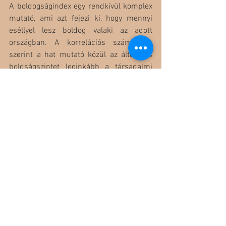
A boldogságindex egy rendkívül komplex 
mutató, ami azt fejezi ki, hogy mennyi 
eséllyel lesz boldog valaki az adott 
országban. A korrelációs számítások 
szerint a hat mutató közül az általános 
boldságszintet leginkább a társadalmi 
támogatási szint erőssége és az élettel 
kapcsolatos választási lehetőségek 
befolyásolják.
Forrás: 
WHR
Az összes megtekintése
Friss bejegyzések