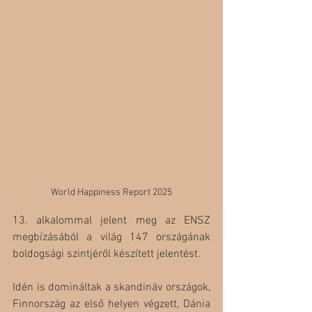
World Happiness Report 2025
13. alkalommal jelent meg az ENSZ 
megbízásából a világ 147 országának 
boldogsági szintjéről készített jelentést. 
Idén is domináltak a skandináv országok, 
Finnország az első helyen végzett, Dánia 