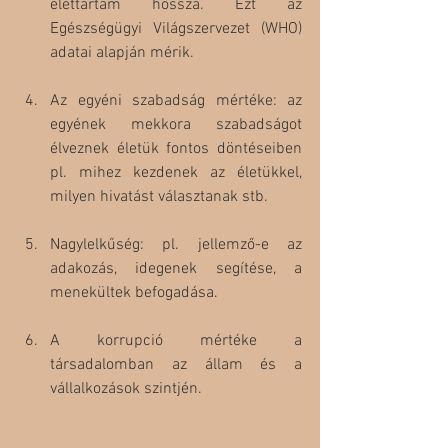
élettartam hossza. Ezt az 
Egészségügyi Világszervezet (WHO) 
adatai alapján mérik.
Az egyéni szabadság mértéke: az 
egyének mekkora szabadságot 
élveznek életük fontos döntéseiben 
pl. mihez kezdenek az életükkel, 
milyen hivatást választanak stb.
Nagylelkűség: pl. jellemző-e az 
adakozás, idegenek segítése, a 
menekültek befogadása.
A korrupció mértéke a 
társadalomban az állam és a 
vállalkozások szintjén.