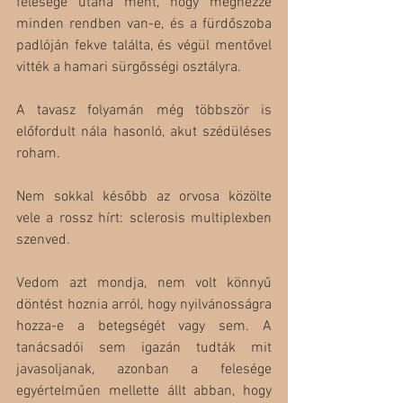
felesége utána ment, hogy megnézze 
minden rendben van-e, és a fürdőszoba 
padlóján fekve találta, és végül mentővel 
vitték a hamari sürgősségi osztályra. 
A tavasz folyamán még többször is 
előfordult nála hasonló, akut szédüléses 
roham. 
Nem sokkal később az orvosa közölte 
vele a rossz hírt: sclerosis multiplexben 
szenved. 
Vedom azt mondja, nem volt könnyű 
döntést hoznia arról, hogy nyilvánosságra 
hozza-e a betegségét vagy sem. A 
tanácsadói sem igazán tudták mit 
javasoljanak, azonban a felesége 
egyértelműen mellette állt abban, hogy 