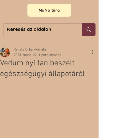
MaNo túra
Renata Orban-Kereki
2023. márc. 22.
1 perc olvasás
Vedum nyíltan beszélt
egészségügyi állapotáról