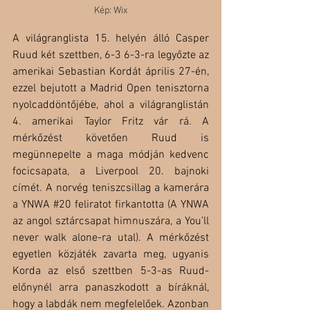
Kép: Wix
A világranglista 15. helyén álló Casper 
Ruud két szettben, 6-3 6-3-ra legyőzte az 
amerikai Sebastian Kordát április 27-én, 
ezzel bejutott a Madrid Open tenisztorna 
nyolcaddöntőjébe, ahol a világranglistán 
4. amerikai Taylor Fritz vár rá. A 
mérkőzést követően Ruud is 
megünnepelte a maga módján kedvenc 
focicsapata, a Liverpool 20. bajnoki 
címét. A norvég teniszcsillag a kamerára 
a YNWA 
#20
 feliratot firkantotta (A YNWA 
az angol sztárcsapat himnuszára, a You’ll 
never walk alone-ra utal). A mérkőzést 
egyetlen közjáték zavarta meg, ugyanis 
Korda az első szettben 5-3-as Ruud-
előnynél arra panaszkodott a bíráknál, 
hogy a labdák nem megfelelőek. Azonban 