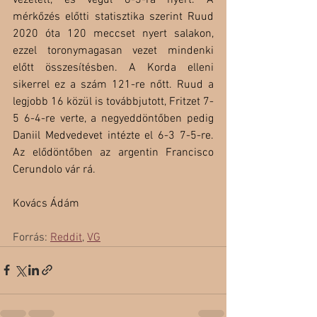
mérkőzés előtti statisztika szerint Ruud 
2020 óta 120 meccset nyert salakon, 
ezzel toronymagasan vezet mindenki 
előtt összesítésben. A Korda elleni 
sikerrel ez a szám 121-re nőtt. Ruud a 
legjobb 16 közül is továbbjutott, Fritzet 7-
5 6-4-re verte, a negyeddöntőben pedig 
Daniil Medvedevet intézte el 6-3 7-5-re. 
Az elődöntőben az argentin Francisco 
Cerundolo vár rá.
Kovács Ádám
Forrás: 
Reddit
, 
VG