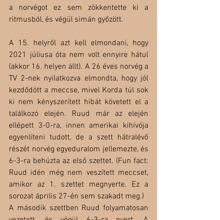
a norvégot ez sem zökkentette ki a 
ritmusból, és végül simán győzött. 
A 15. helyről azt kell elmondani, hogy 
2021 júliusa óta nem volt ennyire hátul 
(akkor 16. helyen állt). A 26 éves norvég a 
TV 2-nek nyilatkozva elmondta, hogy jól 
kezdődött a meccse, mivel Korda túl sok 
ki nem kényszerített hibát követett el a 
találkozó elején. Ruud már az elején 
ellépett 3-0-ra, innen amerikai kihívója 
egyenlíteni tudott, de a szett hátralévő 
részét norvég egyeduralom jellemezte, és 
6-3-ra behúzta az első szettet. (Fun fact: 
Ruud idén még nem veszített meccset, 
amikor az 1. szettet megnyerte. Ez a 
sorozat április 27-én sem szakadt meg.)
A második szettben Ruud folyamatosan 
vezetett, és végül 6-3-ra nyert. A 