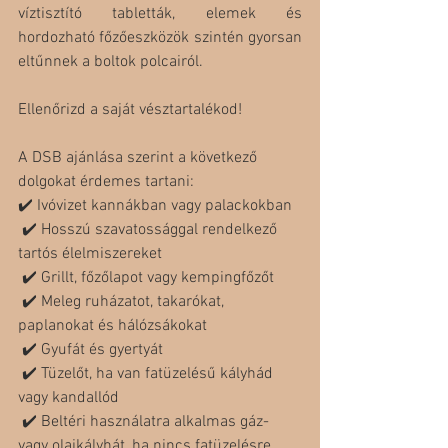
víztisztító tabletták, elemek és 
hordozható főzőeszközök szintén gyorsan 
eltűnnek a boltok polcairól.
Ellenőrizd a saját vésztartalékod!
A DSB ajánlása szerint a következő 
dolgokat érdemes tartani:
✔️ Ivóvizet kannákban vagy palackokban
 ✔️ Hosszú szavatossággal rendelkező 
tartós élelmiszereket
 ✔️ Grillt, főzőlapot vagy kempingfőzőt
 ✔️ Meleg ruházatot, takarókat, 
paplanokat és hálózsákokat
 ✔️ Gyufát és gyertyát
 ✔️ Tüzelőt, ha van fatüzelésű kályhád 
vagy kandallód
 ✔️ Beltéri használatra alkalmas gáz- 
vagy olajkályhát, ha nincs fatüzelésre 