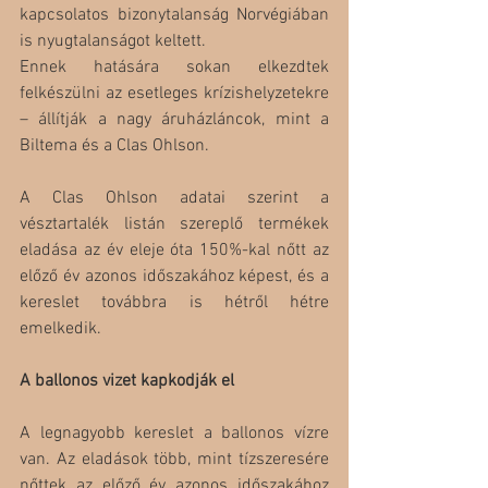
kapcsolatos bizonytalanság Norvégiában 
is nyugtalanságot keltett.
Ennek hatására sokan elkezdtek 
felkészülni az esetleges krízishelyzetekre 
– állítják a nagy áruházláncok, mint a 
Biltema és a Clas Ohlson.
A Clas Ohlson adatai szerint a 
vésztartalék listán szereplő termékek 
eladása az év eleje óta 150%-kal nőtt az 
előző év azonos időszakához képest, és a 
kereslet továbbra is hétről hétre 
emelkedik.
A ballonos vizet kapkodják el
A legnagyobb kereslet a ballonos vízre 
van. Az eladások több, mint tízszeresére 
nőttek az előző év azonos időszakához 