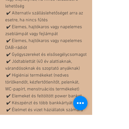
lehetőség
 ✔️ Alternatív szálláslehetőséget arra az 
esetre, ha nincs fűtés
 ✔️ Elemes, hajtókaros vagy napelemes 
zseblámpát vagy fejlámpát
 ✔️ Elemes, hajtókaros vagy napelemes 
DAB-rádiót
 ✔️ Gyógyszereket és elsősegélycsomagot
 ✔️ Jódtablettát (40 év alattiaknak, 
várandósoknak és szoptató anyáknak)
 ✔️ Higiéniai termékeket (nedves 
törlőkendőt, kézfertőtlenítőt, pelenkát, 
WC-papírt, menstruációs termékeket)
 ✔️ Elemeket és feltöltött power bankot
 ✔️ Készpénzt és több bankkártyát
 ✔️ Élelmet és vizet háziállatok számára
 ✔️ Papíralapú listát fontos 
telefonszámokkal (pl. segélyhívók, 