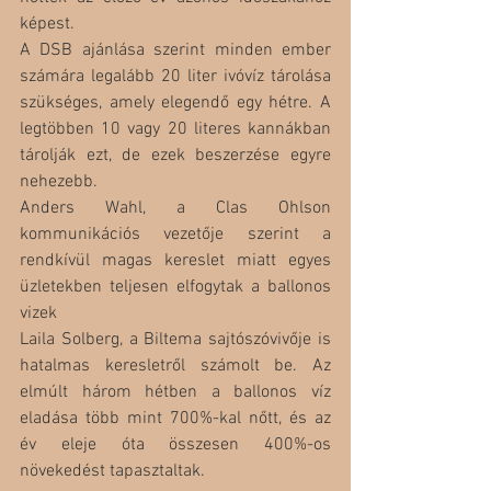
képest.
A DSB ajánlása szerint minden ember 
számára legalább 20 liter ivóvíz tárolása 
szükséges, amely elegendő egy hétre. A 
legtöbben 10 vagy 20 literes kannákban 
tárolják ezt, de ezek beszerzése egyre 
nehezebb.
Anders Wahl, a Clas Ohlson 
kommunikációs vezetője szerint a 
rendkívül magas kereslet miatt egyes 
üzletekben teljesen elfogytak a ballonos 
vizek
Laila Solberg, a Biltema sajtószóvivője is 
hatalmas keresletről számolt be. Az 
elmúlt három hétben a ballonos víz 
eladása több mint 700%-kal nőtt, és az 
év eleje óta összesen 400%-os 
növekedést tapasztaltak.