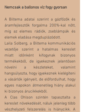
Nemcsak a ballonos víz fogy gyorsan
A Biltema adatai szerint a gázfőzők és 
áramfejlesztők forgalma 200%-kal nőtt, 
míg az elemes rádiók, zseblámpák és 
elemek eladása megduplázódott.
Laila Solberg, a Biltema kommunikációs 
vezetője szerint a hatalmas kereslet 
miatt időnként kifogynak bizonyos 
termékekből, de igyekeznek jelentősen 
növelni a készleteket, valamint 
hangsúlyozta, hogy igyekeznek kielégíteni 
a vásárlók igényeit, de előfordulhat, hogy 
egyes napokon átmenetileg hiány alakul 
ki bizonyos árucikkekből.
A Clas Ohlson szintén tapasztalta a 
kereslet növekedését, náluk jelenleg több 
vészhelyzeti felszerelés is hiánycikk. A 