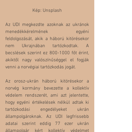
Kép: Unsplash
Az UDI megkezdte azoknak az ukránok 
menedékkérelmének egyéni 
feldolgozását, akik a háború kitörésekor 
nem Ukrajnában tartózkodtak. A 
becslések szerint ez 800-1000 főt érint, 
akiktől nagy valószínűséggel el fogják 
venni a norvégiai tartózkodás jogát.
Az orosz-ukrán háború kitörésekor a 
norvég kormány bevezette a kollektív 
védelem rendszerét, ami azt jelentette, 
hogy egyéni értékelések nélkül adtak ki 
tartózkodási engedélyeket ukrán 
állampolgároknak. Az UDI legfrissebb 
adatai szerint eddig 77 ezer ukrán 
állampolgár kért kollektív védelmet 