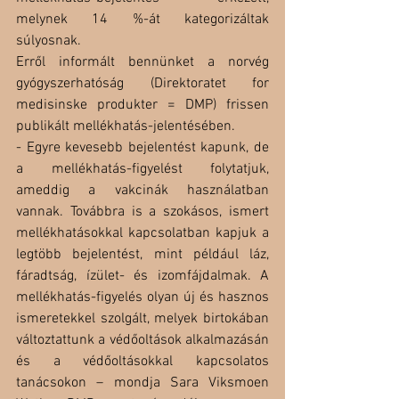
melynek 14 %-át kategorizáltak 
súlyosnak.
Erről informált bennünket a norvég 
gyógyszerhatóság (Direktoratet for 
medisinske produkter = DMP) frissen 
publikált mellékhatás-jelentésében.
- Egyre kevesebb bejelentést kapunk, de 
a mellékhatás-figyelést folytatjuk, 
ameddig a vakcinák használatban 
vannak. Továbbra is a szokásos, ismert 
mellékhatásokkal kapcsolatban kapjuk a 
legtöbb bejelentést, mint például láz, 
fáradtság, ízület- és izomfájdalmak. A 
mellékhatás-figyelés olyan új és hasznos 
ismeretekkel szolgált, melyek birtokában 
változtattunk a védőoltások alkalmazásán 
és a védőoltásokkal kapcsolatos 
tanácsokon – mondja Sara Viksmoen 