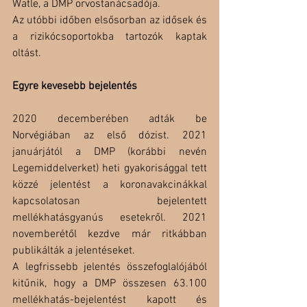
Watle, a DMP orvostanácsadója.
Az utóbbi időben elsősorban az idősek és 
a rizikócsoportokba tartozók kaptak 
oltást.
Egyre kevesebb bejelentés
2020 decemberében adták be 
Norvégiában az első dózist. 2021 
januárjától a DMP (korábbi nevén 
Legemiddelverket) heti gyakorisággal tett 
közzé jelentést a koronavakcinákkal 
kapcsolatosan bejelentett 
mellékhatásgyanús esetekről. 2021 
novemberétől kezdve már ritkábban 
publikálták a jelentéseket.
A legfrissebb jelentés összefoglalójából 
kitűnik, hogy a DMP összesen 63.100 
mellékhatás-bejelentést kapott és 