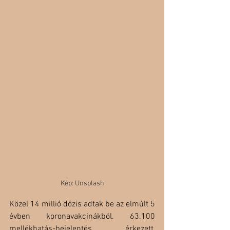
Kép: Unsplash
Közel 14 millió dózis adtak be az elmúlt 5 
évben koronavakcinákból. 63.100 
mellékhatás-bejelentés érkezett, 