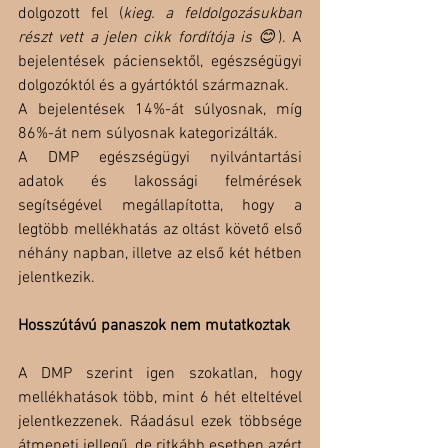
dolgozott fel (
kieg. a feldolgozásukban 
részt vett a jelen cikk fordítója is 😊
). A 
bejelentések páciensektől, egészségügyi 
dolgozóktól és a gyártóktól származnak.
A bejelentések 14%-át súlyosnak, míg 
86%-át nem súlyosnak kategorizálták.
A DMP egészségügyi nyilvántartási 
adatok és lakossági felmérések 
segítségével megállapította, hogy a 
legtöbb mellékhatás az oltást követő első 
néhány napban, illetve az első két hétben 
jelentkezik.
Hosszútávú panaszok nem mutatkoztak
A DMP szerint igen szokatlan, hogy 
mellékhatások több, mint 6 hét elteltével 
jelentkezzenek. Ráadásul ezek többsége 
átmeneti jellegű, de ritkább esetben azért 