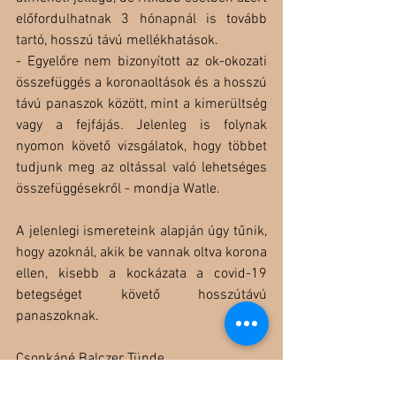
előfordulhatnak 3 hónapnál is tovább 
tartó, hosszú távú mellékhatások.
- Egyelőre nem bizonyított az ok-okozati 
összefüggés a koronaoltások és a hosszú 
távú panaszok között, mint a kimerültség 
vagy a fejfájás. Jelenleg is folynak 
nyomon követő vizsgálatok, hogy többet 
tudjunk meg az oltással való lehetséges 
összefüggésekről - mondja Watle.
A jelenlegi ismereteink alapján úgy tűnik, 
hogy azoknál, akik be vannak oltva korona 
ellen, kisebb a kockázata a covid-19 
betegséget követő hosszútávú 
panaszoknak.
Csonkáné Balczer Tünde