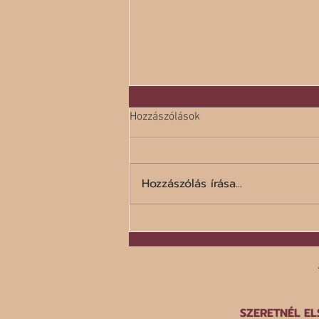
Hozzászólások
Hozzászólás írása...
A száz legrosszabb étel listája
SZERETNÉL EL