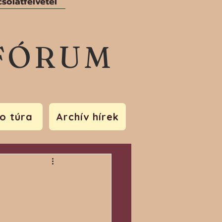
solatfelvétel
FÓRUM
o túra
Archív hírek