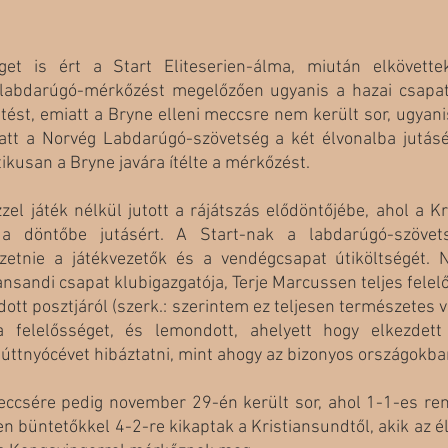
t is ért a Start Eliteserien-álma, miután elkövettek
 labdarúgó-mérkőzést megelőzően ugyanis a hazai csapatná
tést, emiatt a Bryne elleni meccsre nem került sor, ugyanis
iatt a Norvég Labdarúgó-szövetség a két élvonalba jutásé
ikusan a Bryne javára ítélte a mérkőzést. 
zel játék nélkül jutott a rájátszás elődöntőjébe, ahol a Kr
 döntőbe jutásért. A Start-nak a labdarúgó-szövets
izetnie a játékvezetők és a vendégcsapat útiköltségét.
iansandi csapat klubigazgatója, Terje Marcussen teljes felelő
ott posztjáról (szerk.: szerintem ez teljesen természetes v
 a felelősséget, és lemondott, ahelyett hogy elkezdett
ttnyócévet hibáztatni, mint ahogy az bizonyos országokban
ccsére pedig november 29-én került sor, ahol 1-1-es rend
n büntetőkkel 4-2-re kikaptak a Kristiansundtől, akik az él