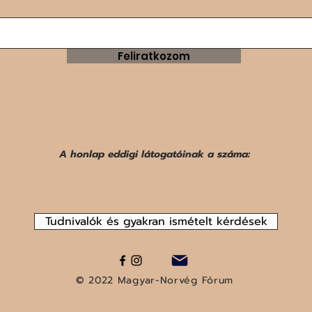
Feliratkozom
A honlap eddigi látogatóinak a száma:
Tudnivalók és gyakran ismételt kérdések
© 2022 Magyar-Norvég Fórum