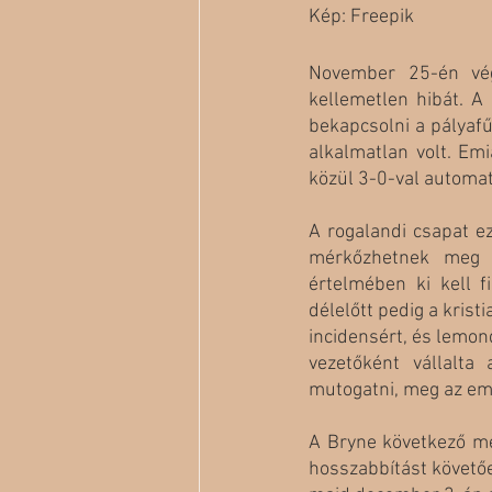
Kép: Freepik
November 25-én vége
kellemetlen hibát. A
bekapcsolni a pályafű
alkalmatlan volt. Em
közül 3-0-val automat
A rogalandi csapat ez
mérkőzhetnek meg a
értelmében ki kell f
délelőtt pedig a krist
incidensért, és lemond
vezetőként vállalta
mutogatni, meg az emú
A Bryne következő me
hosszabbítást követőe