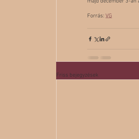
majd december 3-án 
Forrás: 
VG
Friss bejegyzések