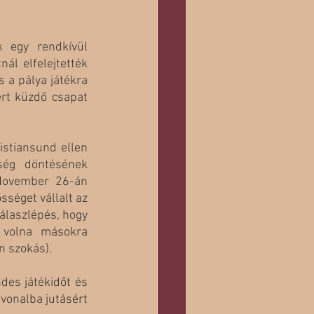
 egy rendkívül 
l elfelejtették 
 a pálya játékra 
rt küzdő csapat 
istiansund ellen 
ég döntésének 
 November 26-án 
sséget vállalt az 
álaszlépés, hogy 
 volna másokra 
 szokás). 
es játékidőt és 
vonalba jutásért 