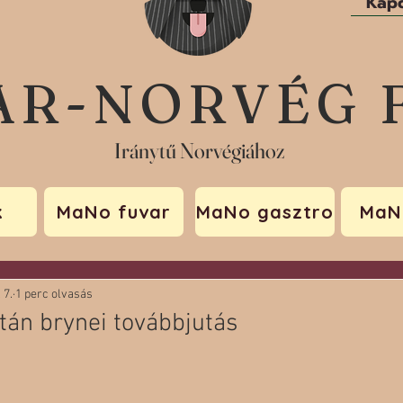
Kapc
AR-NORVÉG 
Iránytű Norvégiához
k
MaNo fuvar
MaNo gasztro
MaN
 7.
1 perc olvasás
tán brynei továbbjutás