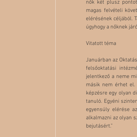
nők két plusz pontot
magas felvételi köve
elérésének céljából. 
úgyhogy a nőknek járó
Vitatott téma
Januárban az Oktatási 
felsőoktatási intézm
jelentkező a neme mia
másik nem érhet el. 
képzésre egy olyan di
tanuló. Egyéni szinte
egyensúly elérése az
alkalmazni az olyan s
bejutásért.”