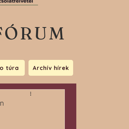
solatfelvétel
FÓRUM
o túra
Archív hírek
en