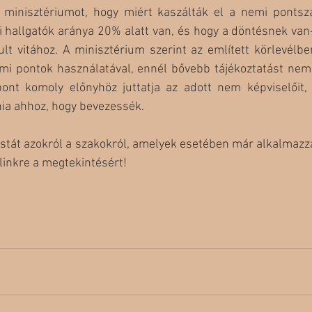
minisztériumot, hogy miért kaszálták el a nemi pontsz
ői hallgatók aránya 20% alatt van, és hogy a döntésnek van
lt vitához. A minisztérium szerint az említett körlevélbe
mi pontok használatával, ennél bővebb tájékoztatást nem 
nt komoly előnyhöz juttatja az adott nem képviselőit, 
nia ahhoz, hogy bevezessék.
listát azokról a szakokról, amelyek esetében már alkalmazz
linkre a megtekintésért!