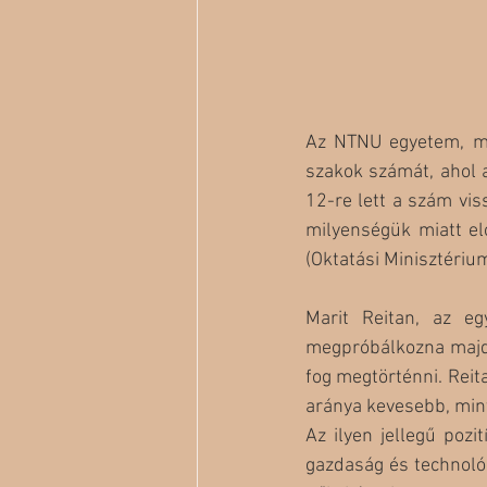
Az NTNU egyetem, me
szakok számát, ahol a
12-re lett a szám vis
milyenségük miatt el
(Oktatási Minisztérium
Marit Reitan, az eg
megpróbálkozna majd 
fog megtörténni. Reita
aránya kevesebb, mint
Az ilyen jellegű pozi
gazdaság és technológ