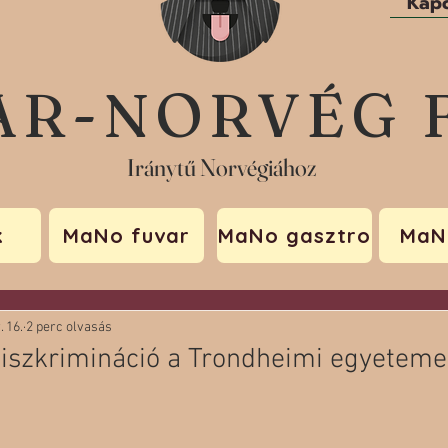
Kapc
AR-NORVÉG 
Iránytű Norvégiához
k
MaNo fuvar
MaNo gasztro
MaN
. 16.
2 perc olvasás
diszkrimináció a Trondheimi egyetem