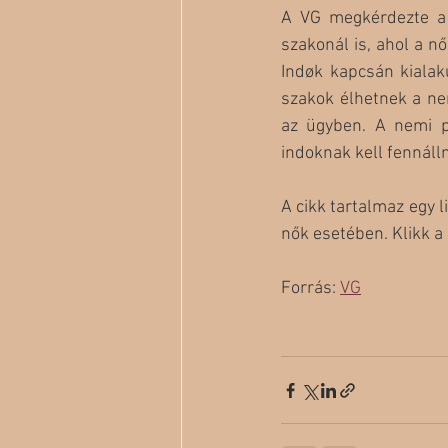
A VG megkérdezte a 
szakonál is, ahol a n
Indøk kapcsán kialaku
szakok élhetnek a ne
az ügyben. A nemi po
indoknak kell fennáll
A cikk tartalmaz egy 
nők esetében. Klikk a 
Forrás: 
VG