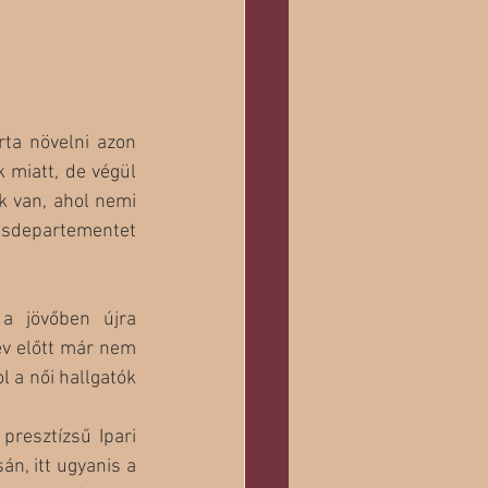
a növelni azon 
 miatt, de végül 
k van, ahol nemi 
psdepartementet 
a jövőben újra 
v előtt már nem 
 a női hallgatók 
presztízsű Ipari 
n, itt ugyanis a 