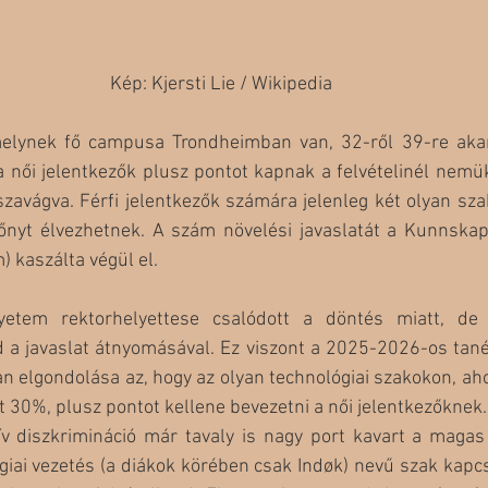
Kép: Kjersti Lie / Wikipedia
lynek fő campusa Trondheimban van, 32-ről 39-re akart
 női jelentkezők plusz pontot kapnak a felvételinél nemük
szavágva. Férfi jelentkezők számára jelenleg két olyan sza
őnyt élvezhetnek. A szám növelési javaslatát a Kunnska
) kaszálta végül el.
yetem rektorhelyettese csalódott a döntés miatt, de 
a javaslat átnyomásával. Ez viszont a 2025-2026-os tané
n elgondolása az, hogy az olyan technológiai szakokon, ahol
 30%, plusz pontot kellene bevezetni a női jelentkezőknek.
tív diszkrimináció már tavaly is nagy port kavart a magas 
iai vezetés (a diákok körében csak Indøk) nevű szak kapcsá