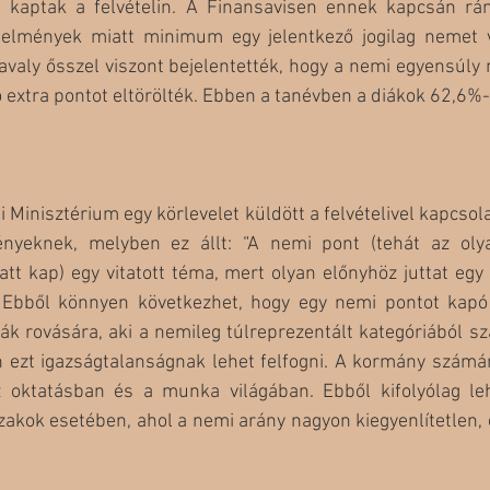
 kaptak a felvételin. A Finansavisen ennek kapcsán rám
telmények miatt minimum egy jelentkező jogilag nemet 
Tavaly ősszel viszont bejelentették, hogy a nemi egyensúly
 extra pontot eltörölték. Ebben a tanévben a diákok 62,6%-
Minisztérium egy körlevelet küldött a felvételivel kapcsola
ényeknek, melyben ez állt: “A nemi pont (tehát az oly
tt kap) egy vitatott téma, mert olyan előnyhöz juttat egy
Ebből könnyen következhet, hogy egy nemi pontot kapó 
ák rovására, aki a nemileg túlreprezentált kategóriából sz
n ezt igazságtalanságnak lehet felfogni. A kormány számár
 oktatásban és a munka világában. Ebből kifolyólag le
zakok esetében, ahol a nemi arány nagyon kiegyenlítetlen, 