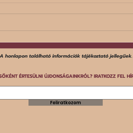
Egy f
Befejezte középdöntős
szereplését a norvég férfi
győz
kézilabda-válogatott a dán-
A honlapon található információk tájékoztató jellegűek.
norvég-svéd közös rendezésű
EB-n.
SŐKÉNT ÉRTESÜLNI ÚJDONSÁGAINKRÓL? IRATKOZZ FEL HÍ
Feliratkozom