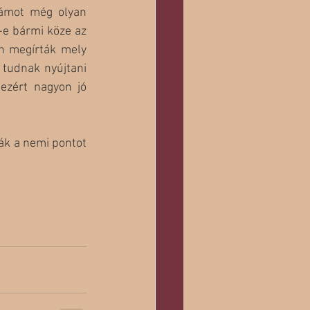
ámot még olyan 
-e bármi köze az 
n megírták mely 
tudnak nyújtani 
ezért nagyon jó 
ák a nemi pontot 