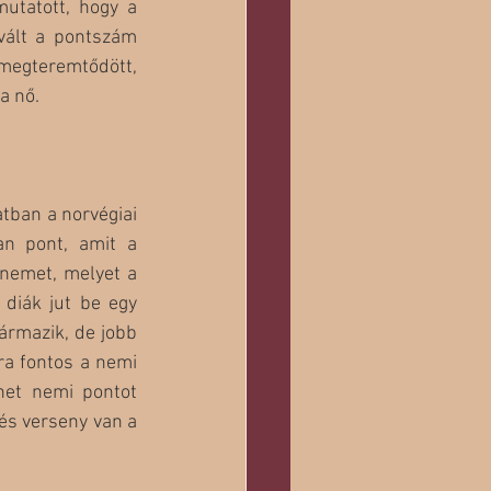
utatott, hogy a 
vált a pontszám 
 megteremtődött, 
a nő.
tban a norvégiai 
an pont, amit a 
 nemet, melyet a 
diák jut be egy 
ármazik, de jobb 
a fontos a nemi 
het nemi pontot 
és verseny van a 