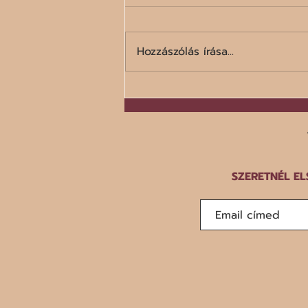
Hozzászólás írása...
A száz legrosszabb étel listája
SZERETNÉL EL