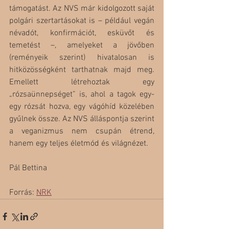
támogatást. Az NVS már kidolgozott saját 
polgári szertartásokat is – például vegán 
névadót, konfirmációt, esküvőt és 
temetést –, amelyeket a jövőben 
(reményeik szerint) hivatalosan is 
hitközösségként tarthatnak majd meg. 
Emellett létrehoztak egy 
„rózsaünnepséget” is, ahol a tagok egy-
egy rózsát hozva, egy vágóhíd közelében 
gyűlnek össze. Az NVS álláspontja szerint 
a veganizmus nem csupán étrend, 
hanem egy teljes életmód és világnézet.
Pál Bettina
Forrás: 
NRK