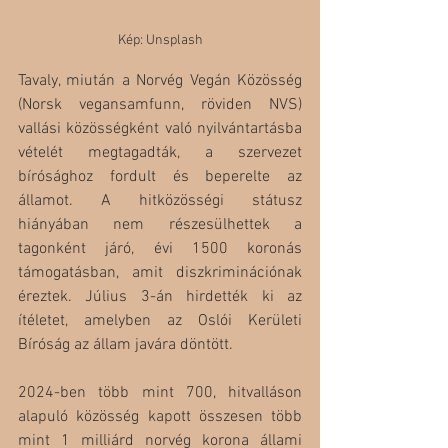
Kép: Unsplash
Tavaly, miután a Norvég Vegán Közösség 
(Norsk vegansamfunn, röviden NVS) 
vallási közösségként való nyilvántartásba 
vételét megtagadták, a szervezet 
bírósághoz fordult és beperelte az 
államot. A hitközösségi státusz 
hiányában nem részesülhettek a 
tagonként járó, évi 1500 koronás 
támogatásban, amit diszkriminációnak 
éreztek. Július 3-án hirdették ki az 
ítéletet, amelyben az Oslói Kerületi 
Bíróság az állam javára döntött.
2024-ben több mint 700, hitvalláson 
alapuló közösség kapott összesen több 
mint 1 milliárd norvég korona állami 