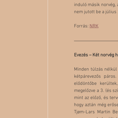
induló másik norvég, 
nem jutott be a július 
Forrás: 
NRK
Evezés – Két norvég h
Minden túlzás nélkül 
kétpárevezős páros.
elődöntőbe kerültek
megelőzve a 3. (és szi
mint az előző, és terv
hogy aztán még erőse
Tjøm-Lars Martin Be