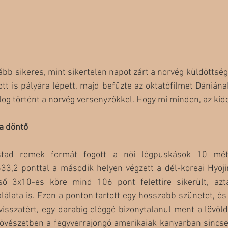
bb sikeres, mint sikertelen napot zárt a norvég küldöttség,
ott is pályára lépett, majd befűzte az oktatófilmet Dániána
og történt a norvég versenyzőkkel. Hogy mi minden, az kide
 a döntő
tad remek formát fogott a női légpuskások 10 mét
633,2 ponttal a második helyen végzett a dél-koreai Hyoji
ső 3x10-es köre mind 106 pont felettire sikerült, aztá
lálata is. Ezen a ponton tartott egy hosszabb szünetet, és 
visszatért, egy darabig eléggé bizonytalanul ment a lövöl
tlövészetben a fegyverrajongó amerikaiak kanyarban sincs