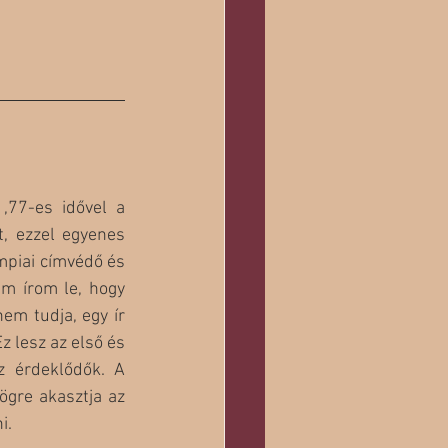
77-es idővel a 
, ezzel egyenes 
mpiai címvédő és 
m írom le, hogy 
em tudja, egy ír 
 lesz az első és 
 érdeklődők. A 
gre akasztja az 
i.