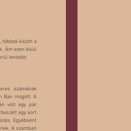
 többek között a 
k. Ám ezen kívül 
rül lentebb:
eres számának 
n Ban mögött. A 
n volt egy pár 
beszélt egy sort 
dözés. Egyébként 
enek. A számban 