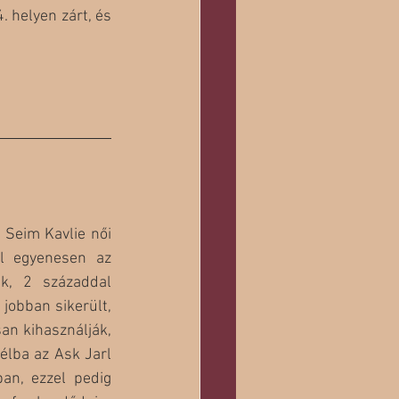
 helyen zárt, és 
 Seim Kavlie női 
l egyenesen az 
k, 2 századdal 
jobban sikerült, 
an kihasználják, 
lba az Ask Jarl 
n, ezzel pedig 