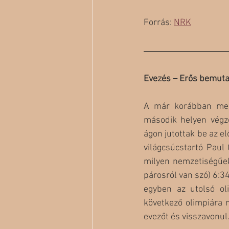
Forrás: 
NRK
Evezés – Erős bemut
A már korábban megé
második helyen végze
ágon jutottak be az el
világcsúcstartó Paul
milyen nemzetiségűek,
párosról van szó) 6:34
egyben az utolsó ol
következő olimpiára 
evezőt és visszavonul