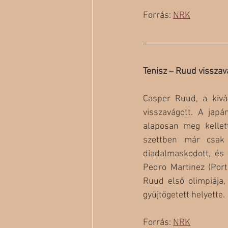
Forrás: 
NRK
Tenisz – Ruud visszav
Casper Ruud, a kivá
visszavágott. A japá
alaposan meg kellett
szettben már csak 
diadalmaskodott, és 
Pedro Martinez (Port
Ruud első olimpiája,
gyűjtögetett helyette.
Forrás: 
NRK