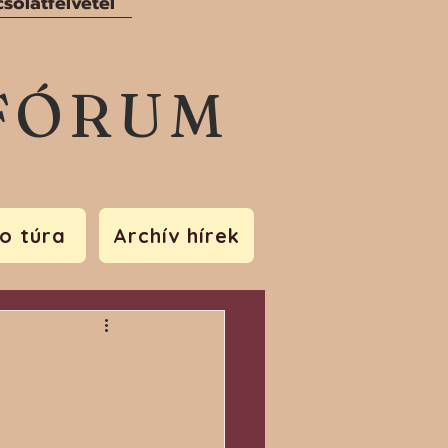
solatfelvétel
FÓRUM
o túra
Archív hírek