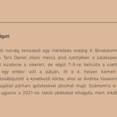
ágott
ló norvég teniszező egy mérkőzés erejéig A Birodalommá
n Taro Daniel elleni meccs első szettjében a salakspec
 küzdenie a sikerért, de végül 7-5-re behúzta a szett
egy ember volt a pályán, itt a 6. helyen kiemelt 
továbbjutott a következő körbe, ahol az Andrea Vavasorr
ugália) párharc győztesével játszhat majd. Számomra is
 ugyanis a 2021-es tokiói játékokat kihagyta, mert inká