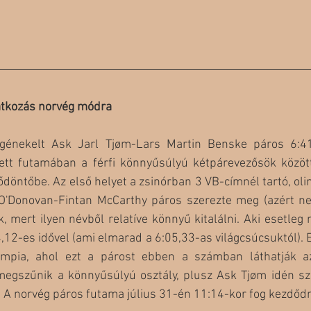
atkozás norvég módra
nekelt Ask Jarl Tjøm-Lars Martin Benske páros 6:41,
tt futamában a férfi könnyűsúlyú kétpárevezősök között
ődöntőbe. Az első helyet a zsinórban 3 VB-címnél tartó, oli
 O'Donovan-Fintan McCarthy páros szerezte meg (azért ne
 mert ilyen névből relatíve könnyű kitalálni. Aki esetleg n
,12-es idővel (ami elmarad a 6:05,33-as világcsúcsuktól). Ez
impia, ahol ezt a párost ebben a számban láthatják az
megszűnik a könnyűsúlyú osztály, plusz Ask Tjøm idén szö
. A norvég páros futama július 31-én 11:14-kor fog kezdődn