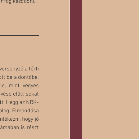
r fog kezdődni.
rsenyző a férfi 
t be a döntőbe, 
e, mint vegyes 
vése előtt sokat 
ött. Hegg az NRK-
dolog. Elmondása 
lékezni, hogy jó 
ámában is részt 