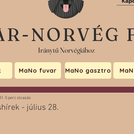
Kapc
AR-NORVÉG 
Iránytű Norvégiához
k
MaNo fuvar
MaNo gasztro
MaN
31.
5 perc olvasás
hírek - július 28.