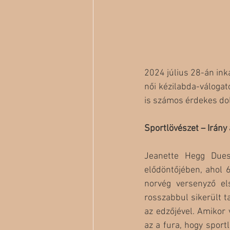
2024 július 28-án inká
női kézilabda-válogat
is számos érdekes dol
Sportlövészet – Irány
Jeanette Hegg Dues
elődöntőjében, ahol 
norvég versenyző el
rosszabbul sikerült ta
az edzőjével. Amikor 
az a fura, hogy spor