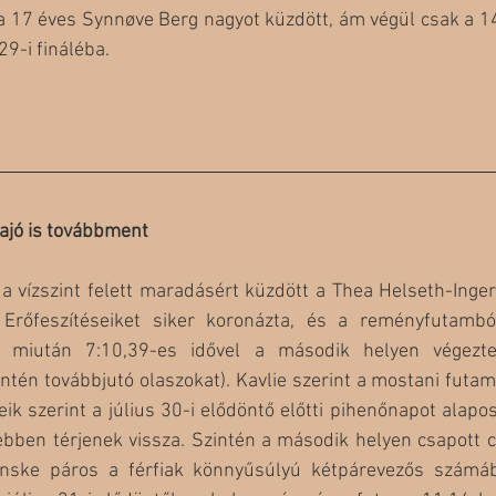
a 17 éves Synnøve Berg nagyot küzdött, ám végül csak a 14.
29-i fináléba.
ajó is továbbment
a vízszint felett maradásért küzdött a Thea Helseth-Inger
 Erőfeszítéseiket siker koronázta, és a reményfutambó
, miután 7:10,39-es idővel a második helyen végezte
ntén továbbjutó olaszokat). Kavlie szerint a mostani futam 
eik szerint a július 30-i elődöntő előtti pihenőnapot alapos
bben térjenek vissza. Szintén a második helyen csapott cé
nske páros a férfiak könnyűsúlyú kétpárevezős számába