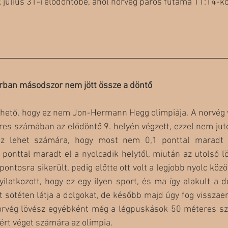
július 31-i elődöntőbe, ahol norvég páros futama 11:14-ko
órban másodszor nem jött össze a döntő
hető, hogy ez nem Jon-Hermann Hegg olimpiája. A norvég ve
s számában az elődöntő 9. helyén végzett, ezzel nem jutot
z lehet számára, hogy most nem 0,1 ponttal maradt l
 ponttal maradt el a nyolcadik helytől, miután az utolsó lö
 pontosra sikerült, pedig előtte ott volt a legjobb nyolc köz
ilatkozott, hogy ez egy ilyen sport, és ma így alakult a 
t sötéten látja a dolgokat, de később majd úgy fog visszaem
norvég lövész egyébként még a légpuskások 50 méteres sz
 ért véget számára az olimpia.