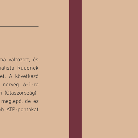
 változott, és 
ialista Ruudnek 
et. A következő 
norvég 6-1-re 
i (Olaszország)-
 meglepő, de ez 
bb ATP-pontokat 