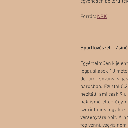
egyenesen bekerültek 
Forrás: 
NRK
Sportlövészet – Zsin
Egyértelműen kijelent
légpuskások 10 métere
de ami sovány vigas
párosban. Ezúttal 0,2
hezitált, ami csak 9,6
nak ismételten úgy ny
szerint most egy kicsi
versenytárs volt. A 
fog venni, vagyis nem