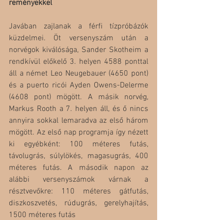
reményekkel
Javában zajlanak a férfi tízpróbázók 
küzdelmei. Öt versenyszám után a 
norvégok kiválósága, Sander Skotheim a 
rendkívül előkelő 3. helyen 4588 ponttal 
áll a német Leo Neugebauer (4650 pont) 
és a puerto ricói Ayden Owens-Delerme 
(4608 pont) mögött. A másik norvég, 
Markus Rooth a 7. helyen áll, és ő nincs 
annyira sokkal lemaradva az első három 
mögött. Az első nap programja így nézett 
ki egyébként: 100 méteres futás, 
távolugrás, súlylökés, magasugrás, 400 
méteres futás. A második napon az 
alábbi versenyszámok várnak a 
résztvevőkre: 110 méteres gátfutás, 
diszkoszvetés, rúdugrás, gerelyhajítás, 
1500 méteres futás