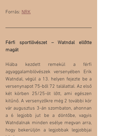
Forrás: 
NRK
Férfi sportlövészet – Watndal ellőtte 
magát
Hiába kezdett remekül a férfi 
agyaggalamblövészek versenyében Erik 
Watndal, végül a 13. helyen fejezte be a 
versenynapot 75-ből 72 találattal. Az első 
két körben 25/25-öt lőtt, ami egészen 
kitűnő. A versenyzőkre még 2 további kör 
vár augusztus 3-án szombaton, ahonnan 
a 6 legjobb jut be a döntőbe, vagyis 
Watndalnak minden esélye megvan arra, 
hogy bekerüljön a legjobbak legjobbjai 