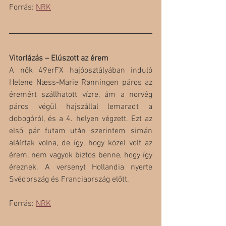
Forrás: 
NRK
Vitorlázás – Elúszott az érem
A nők 49erFX hajóosztályában induló 
Helene Næss-Marie Rønningen páros az 
éremért szállhatott vízre, ám a norvég 
páros végül hajszállal lemaradt a 
dobogóról, és a 4. helyen végzett. Ezt az 
első pár futam után szerintem simán 
aláírtak volna, de így, hogy közel volt az 
érem, nem vagyok biztos benne, hogy így 
éreznek. A versenyt Hollandia nyerte 
Svédország és Franciaország előtt.
Forrás: 
NRK