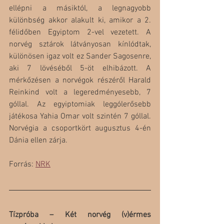
ellépni a másiktól, a legnagyobb 
különbség akkor alakult ki, amikor a 2. 
félidőben Egyiptom 2-vel vezetett. A 
norvég sztárok látványosan kínlódtak, 
különösen igaz volt ez Sander Sagosenre, 
aki 7 lövéséből 5-öt elhibázott. A 
mérkőzésen a norvégok részéről Harald 
Reinkind volt a legeredményesebb, 7 
góllal. Az egyiptomiak leggólerősebb 
játékosa Yahia Omar volt szintén 7 góllal. 
Norvégia a csoportkört augusztus 4-én 
Dánia ellen zárja.
Forrás: 
NRK
Tízpróba – Két norvég (v)érmes 