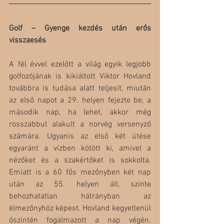
Golf – Gyenge kezdés után erős 
visszaesés
A fél évvel ezelőtt a világ egyik legjobb 
golfozójának is kikiáltott Viktor Hovland 
továbbra is tudása alatt teljesít, miután 
az első napot a 29. helyen fejezte be, a 
második nap, ha lehet, akkor még 
rosszabbul alakult a norvég versenyző 
számára. Ugyanis az első két ütése 
egyaránt a vízben kötött ki, amivel a 
nézőket és a szakértőket is sokkolta. 
Emiatt is a 60 fős mezőnyben két nap 
után az 55. helyen áll, szinte 
behozhatatlan hátrányban az 
élmezőnyhöz képest. Hovland kegyetlenül 
őszintén fogalmazott a nap végén. 