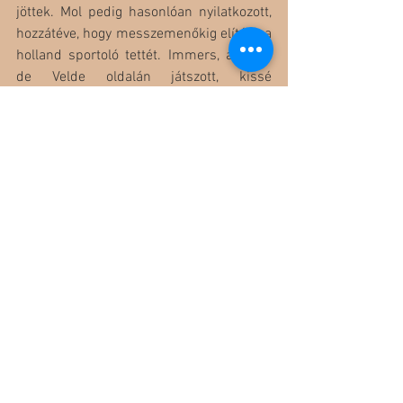
jöttek. Mol pedig hasonlóan nyilatkozott, 
hozzátéve, hogy messzemenőkig elítélik a 
holland sportoló tettét. Immers, aki van 
de Velde oldalán játszott, kissé 
csalódottan és értetlenül áll a közönség 
reakciója előtt. Nem számított arra, hogy 
ekkora fújolást fognak kapni a nézőtérről, 
de ugyanakkor nem csodálkozik azon, 
hogy ekkora ügy lett a dologból.
*: Fura, hogy egy szexuális bűnöző 
részvétele az olimpián szinte semmi 
felháborodást nem szült, míg egy algériai 
bokszolónőn, aki egy genetikai 
rendellenességgel született, meg napok 
óta megy a pörgés.
Forrás: 
VG