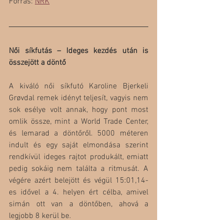
Forrás: 
NRK
Női síkfutás – Ideges kezdés után is 
összejött a döntő
A kiváló női síkfutó Karoline Bjerkeli 
Grøvdal remek idényt teljesít, vagyis nem 
sok esélye volt annak, hogy pont most 
omlik össze, mint a World Trade Center, 
és lemarad a döntőről. 5000 méteren 
indult és egy saját elmondása szerint 
rendkívül ideges rajtot produkált, emiatt 
pedig sokáig nem találta a ritmusát. A 
végére azért belejött és végül 15:01,14-
es idővel a 4. helyen ért célba, amivel 
simán ott van a döntőben, ahová a 
legjobb 8 kerül be.