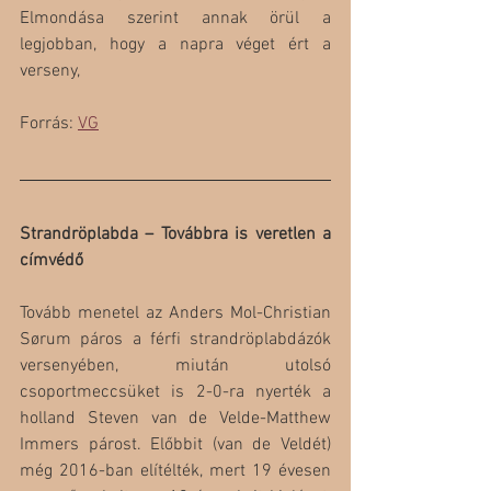
Elmondása szerint annak örül a 
legjobban, hogy a napra véget ért a 
verseny,
Forrás: 
VG
Strandröplabda – Továbbra is veretlen a 
címvédő
Tovább menetel az Anders Mol-Christian 
Sørum páros a férfi strandröplabdázók 
versenyében, miután utolsó 
csoportmeccsüket is 2-0-ra nyerték a 
holland Steven van de Velde-Matthew 
Immers párost. Előbbit (van de Veldét) 
még 2016-ban elítélték, mert 19 évesen 