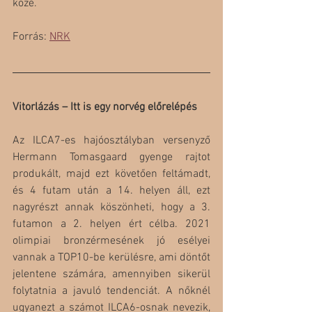
közé.
Forrás: 
NRK
Vitorlázás – Itt is egy norvég előrelépés
Az ILCA7-es hajóosztályban versenyző 
Hermann Tomasgaard gyenge rajtot 
produkált, majd ezt követően feltámadt, 
és 4 futam után a 14. helyen áll, ezt 
nagyrészt annak köszönheti, hogy a 3. 
futamon a 2. helyen ért célba. 2021 
olimpiai bronzérmesének jó esélyei 
vannak a TOP10-be kerülésre, ami döntőt 
jelentene számára, amennyiben sikerül 
folytatnia a javuló tendenciát. A nőknél 
ugyanezt a számot ILCA6-osnak nevezik, 