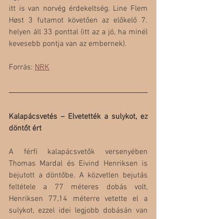
itt is van norvég érdekeltség. Line Flem 
Høst 3 futamot követően az előkelő 7. 
helyen áll 33 ponttal (itt az a jó, ha minél 
kevesebb pontja van az embernek).
Forrás: 
NRK
Kalapácsvetés – Elvetették a sulykot, ez 
döntőt ért
A férfi kalapácsvetők versenyében 
Thomas Mardal és Eivind Henriksen is 
bejutott a döntőbe. A közvetlen bejutás 
feltétele a 77 méteres dobás volt, 
Henriksen 77,14 méterre vetette el a 
sulykot, ezzel idei legjobb dobásán van 