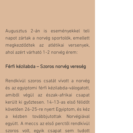
Augusztus 2-án is eseményekkel teli 
napot zártak a norvég sportolók, emellett 
megkezdődtek az atlétikai versenyek, 
ahol azért várható 1-2 norvég érem:
Férfi kézilabda – Szoros norvég vereség
Rendkívül szoros csatát vívott a norvég 
és az egyiptomi férfi kézilabda-válogatott, 
amiből végül az észak-afrikai csapat 
került ki győztesen. 14-13-as első félidőt 
követően 26-25-re nyert Egyiptom, és kéz 
a kézben továbbjutottak Norvégiával 
együtt. A meccs az első perctől rendkívül 
szoros volt, egyik csapat sem tudott 