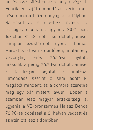
túl, és összesítésben az 5. helyen végzett. 
Henriksen saját elmondása szerint még 
bőven maradt üzemanyag a tartályban. 
Ráadásul az ő nevéhez fűződik az 
országos csúcs is, ugyanis 2021-ben, 
Tokióban 81,58 métereset dobott, amivel 
olimpiai ezüstérmet nyert. Thomas 
Mardal is ott van a döntőben, miután egy 
viszonylag erős 76,16-al nyitott, 
másodikra pedig 76,78-at dobott, amivel 
a 8. helyen bejutott a fináléba. 
Elmondása szerint ő sem adott ki 
magából mindent, és a döntőre szeretne 
még egy pár métert javulni. Ebben a 
számban lesz magyar érdekeltség is, 
ugyanis a VB-bronzérmes Halász Bence 
76,90-es dobással a 6. helyen végzett és 
szintén ott lesz a döntőben.