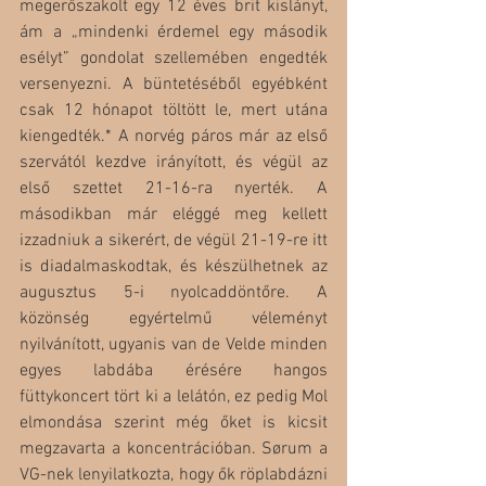
megerőszakolt egy 12 éves brit kislányt, 
ám a „mindenki érdemel egy második 
esélyt” gondolat szellemében engedték 
versenyezni. A büntetéséből egyébként 
csak 12 hónapot töltött le, mert utána 
kiengedték.* A norvég páros már az első 
szervától kezdve irányított, és végül az 
első szettet 21-16-ra nyerték. A 
másodikban már eléggé meg kellett 
izzadniuk a sikerért, de végül 21-19-re itt 
is diadalmaskodtak, és készülhetnek az 
augusztus 5-i nyolcaddöntőre. A 
közönség egyértelmű véleményt 
nyilvánított, ugyanis van de Velde minden 
egyes labdába érésére hangos 
füttykoncert tört ki a lelátón, ez pedig Mol 
elmondása szerint még őket is kicsit 
megzavarta a koncentrációban. Sørum a 
VG-nek lenyilatkozta, hogy ők röplabdázni 