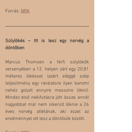
Forrás: 
NRK
Súlylökés – Itt is lesz egy norvég a 
döntőben
Marcus Thomsen a férfi súlylökők 
versenyében a 12. helyen zárt egy 20,81 
méteres lökéssel (azért eléggé szép 
teljesítmény egy ránézésre ilyen baromi 
nehéz golyót ennyire messzire lökni). 
Mindez első nekifutásra jött össze, ennél 
nagyobbat már nem sikerült löknie a 26 
éves norvég atlétának, aki ezzel az 
eredménnyel ott lesz a döntősök között.