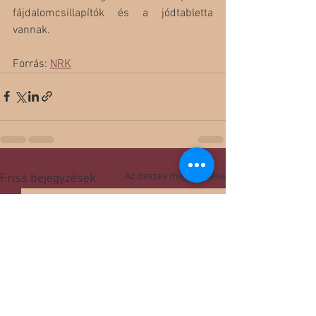
fájdalomcsillapítók és a jódtabletta 
vannak.
Forrás: 
NRK
Az összes megtekintése
Friss bejegyzések