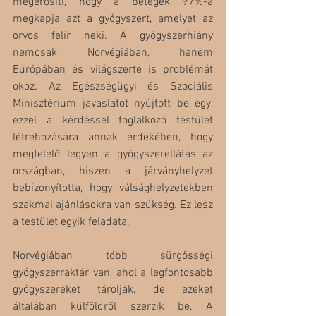
megerősíti, hogy a betegek 97%-a 
megkapja azt a gyógyszert, amelyet az 
orvos felír neki. A gyógyszerhiány 
nemcsak Norvégiában, hanem 
Európában és világszerte is problémát 
okoz. Az Egészségügyi és Szociális 
Minisztérium javaslatot nyújtott be egy, 
ezzel a kérdéssel foglalkozó testület 
létrehozására annak érdekében, hogy 
megfelelő legyen a gyógyszerellátás az 
országban, hiszen a járványhelyzet 
bebizonyította, hogy válsághelyzetekben 
szakmai ajánlásokra van szükség. Ez lesz 
a testület egyik feladata.  
Norvégiában több sürgősségi 
gyógyszerraktár van, ahol a legfontosabb 
gyógyszereket tárolják, de ezeket 
általában külföldről szerzik be. A 