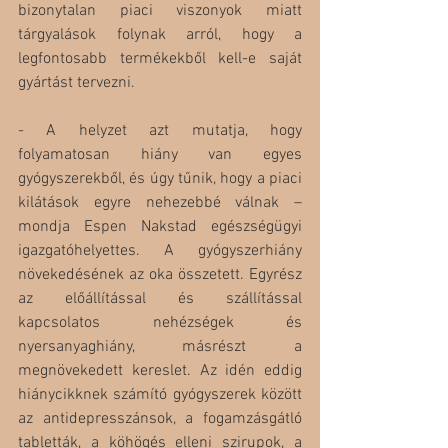
bizonytalan piaci viszonyok miatt 
tárgyalások folynak arról, hogy a 
legfontosabb termékekből kell-e saját 
gyártást tervezni. 
- A helyzet azt mutatja, hogy 
folyamatosan hiány van egyes 
gyógyszerekből, és úgy tűnik, hogy a piaci 
kilátások egyre nehezebbé válnak – 
mondja Espen Nakstad egészségügyi 
igazgatóhelyettes. A gyógyszerhiány 
növekedésének az oka összetett. Egyrész 
az előállítással és szállítással 
kapcsolatos nehézségek és 
nyersanyaghiány, másrészt a 
megnövekedett kereslet. Az idén eddig 
hiánycikknek számító gyógyszerek között 
az antidepresszánsok, a fogamzásgátló 
tabletták, a köhögés elleni szirupok, a 