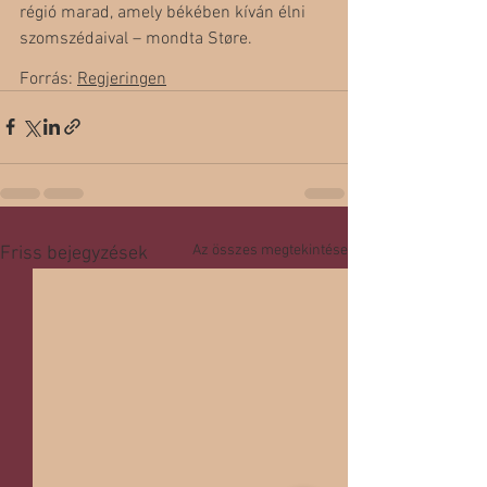
régió marad, amely békében kíván élni 
szomszédaival – mondta Støre. 
Forrás: 
Regjeringen
Az összes megtekintése
Friss bejegyzések