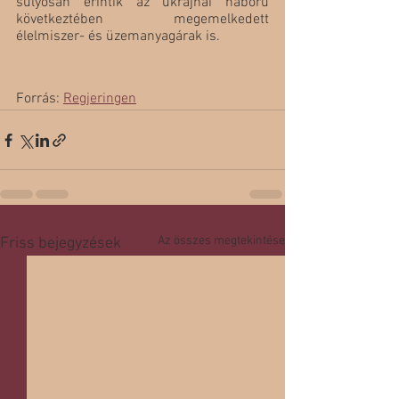
súlyosan érintik az ukrajnai háború 
következtében megemelkedett  
élelmiszer- és üzemanyagárak is.
Forrás: 
Regjeringen
Az összes megtekintése
Friss bejegyzések