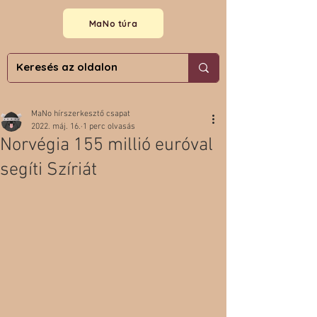
MaNo túra
MaNo hírszerkesztő csapat
2022. máj. 16.
1 perc olvasás
Norvégia 155 millió euróval
segíti Szíriát