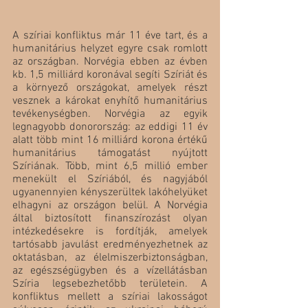
A szíriai konfliktus már 11 éve tart, és a 
humanitárius helyzet egyre csak romlott 
az országban. Norvégia ebben az évben 
kb. 1,5 milliárd koronával segíti Szíriát és 
a környező országokat, amelyek részt 
vesznek a károkat enyhítő humanitárius 
tevékenységben. Norvégia az egyik 
legnagyobb donorország: az eddigi 11 év 
alatt több mint 16 milliárd korona értékű 
humanitárius támogatást nyújtott 
Szíriának. Több, mint 6,5 millió ember 
menekült el Szíriából, és nagyjából 
ugyanennyien kényszerültek lakóhelyüket 
elhagyni az országon belül. A Norvégia 
által biztosított finanszírozást olyan 
intézkedésekre is fordítják, amelyek 
tartósabb javulást eredményezhetnek az 
oktatásban, az élelmiszerbiztonságban, 
az egészségügyben és a vízellátásban 
Szíria legsebezhetőbb területein. A 
konfliktus mellett a szíriai lakosságot 