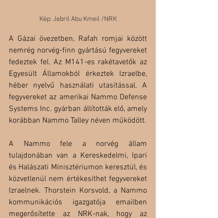
Kép: Jebril Abu Kmeil /NRK
A Gázai övezetben, Rafah romjai között 
nemrég norvég-finn gyártású fegyvereket 
fedeztek fel. Az M141-es rakétavetők az 
Egyesült Államokból érkeztek Izraelbe, 
héber nyelvű használati utasítással. A 
fegyvereket az amerikai Nammo Defense 
Systems Inc. gyárban állították elő, amely 
korábban Nammo Talley néven működött.
A Nammo fele a norvég állam 
tulajdonában van a Kereskedelmi, Ipari 
és Halászati Minisztériumon keresztül, és 
közvetlenül nem értékesíthet fegyvereket 
Izraelnek. Thorstein Korsvold, a Nammo 
kommunikációs igazgatója emailben 
megerősítette az NRK-nak, hogy az 