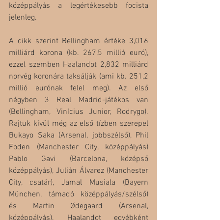
középpályás a legértékesebb focista 
jelenleg. 
A cikk szerint Bellingham értéke 3,016 
milliárd korona (kb. 267,5 millió euró), 
ezzel szemben Haalandot 2,832 milliárd 
norvég koronára taksálják (ami kb. 251,2 
millió eurónak felel meg). Az első 
négyben 3 Real Madrid-játékos van 
(Bellingham, Vinícius Junior, Rodrygo). 
Rajtuk kívül még az első tízben szerepel 
Bukayo Saka (Arsenal, jobbszélső), Phil 
Foden (Manchester City, középpályás) 
Pablo Gavi (Barcelona, középső 
középpályás), Julián Álvarez (Manchester 
City, csatár), Jamal Musiala (Bayern 
München, támadó középpályás/szélső) 
és Martin Ødegaard (Arsenal, 
középpályás). Haalandot egyébként 