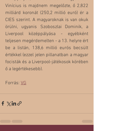
Vinícius is majdnem megelőzte, ő 2,822 
milliárd koronát (250,2 millió euró) ér a 
CIES szerint. A magyaroknak is van okuk 
örülni, ugyanis Szoboszlai Dominik, a 
Liverpool középpályása - egyébként 
teljesen megérdemelten - a 13. helyre ért 
be a listán, 138,6 millió eurós becsült 
értékkel (ezzel jelen pillanatban a magyar 
focisták és a Liverpool-játékosok körében 
ő a legértékesebb). 
Forrás: 
VG