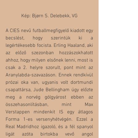
Kép: Bjørn S. Delebekk, VG
A CIES nevű futballmegfigyelő kiadott egy 
becslést, hogy szerintük ki a 
legértékesebb focista. Erling Haaland, aki 
az előző szezonban hozzászokhatott 
ahhoz, hogy milyen elsőnek lenni, most is 
csak a 2. helyre szorult, pont mint az 
Aranylabda-szavazáson. Ennek rendkívül 
prózai oka van, ugyanis volt dortmundi 
csapattársa, Jude Bellingham úgy előzte 
meg a norvég gólgyárost ebben az 
összehasonlításban, mint Max 
Verstappen mindenkit IS egy átlagos 
Forma 1-es versenyhétvégén. Ezzel a 
Real Madridhoz igazoló, és a fél spanyol 
ligát azóta birtokba vevő angol 