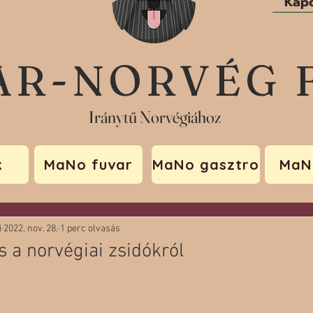
Kapc
AR-NORVÉG 
Iránytű Norvégiához
k
MaNo fuvar
MaNo gasztro
MaN
i
2022. nov. 28.
1 perc olvasás
a norvégiai zsidókról