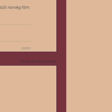
lt norvég film: 
Az összes megtekintése