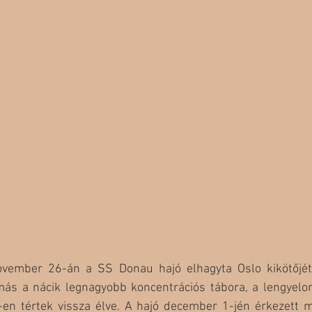
ovember 26-án a SS Donau hajó elhagyta Oslo kikötőjét 
omás a nácik legnagyobb koncentrációs tábora, a lengyelor
-en tértek vissza élve. A hajó december 1-jén érkezett m