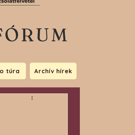
solatfelvétel
FÓRUM
o túra
Archív hírek