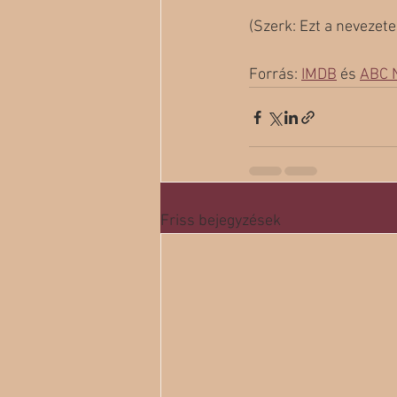
(Szerk: Ezt a nevezet
Forrás: 
IMDB
 és 
ABC 
Friss bejegyzések