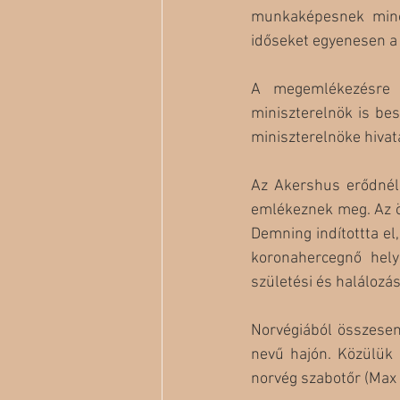
munkaképesnek minős
időseket egyenesen a
A megemlékezésre 
miniszterelnök is be
miniszterelnöke hivat
Az Akershus erődnél 
emlékeznek meg. Az ö
Demning indítottta el,
koronahercegnő hely
születési és halálozás
Norvégiából összesen
nevű hajón. Közülük 
norvég szabotőr (Max 