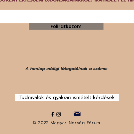
Feliratkozom
A honlap eddigi látogatóinak a száma:
Tudnivalók és gyakran ismételt kérdések
© 2022 Magyar-Norvég Fórum