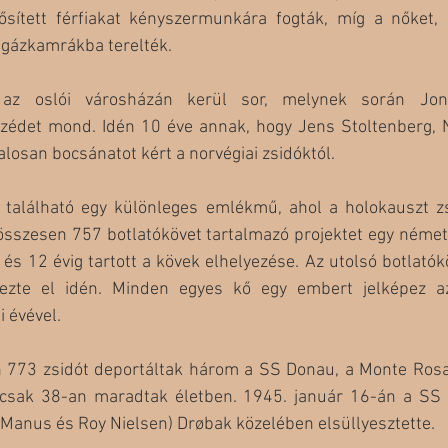
ített férfiakat kényszermunkára fogták, míg a nőket, 
 gázkamrákba terelték.
az oslói városházán kerül sor, melynek során Jon
szédet mond. Idén 10 éve annak, hogy Jens Stoltenberg, N
alosan bocsánatot kért a norvégiai zsidóktól.
található egy különleges emlékmű, ahol a holokauszt zsi
sszesen 757 botlatókövet tartalmazó projektet egy német
 és 12 évig tartott a kövek elhelyezése. Az utolsó botlatók
ezte el idén. Minden egyes kő egy embert jelképez az i
i évével.
 773 zsidót deportáltak három a SS Donau, a Monte Rosa
csak 38-an maradtak életben. 1945. január 16-án a SS 
Manus és Roy Nielsen) Drøbak közelében elsüllyesztette.