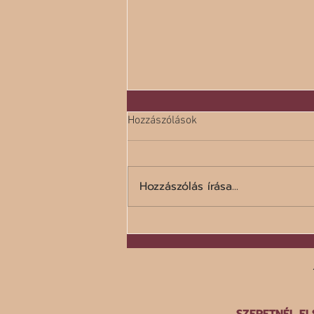
Hozzászólások
Hozzászólás írása...
A száz legrosszabb étel listája
SZERETNÉL EL