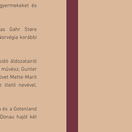
gyermekeket és 
as Gahr Støre 
orvégia korábbi 
dó áldozatairól 
 művész, Gunter 
övet Mette-Marit 
llető nevével, 
 és a Gotenland 
Donau hajót két 