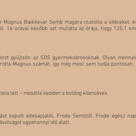
or Magnus Bækkevar Semb magára csatolta a síléceket, és 
ól. 16 órával később azt mutatta az órája, hogy 120,1 km
pénzt gyűjtsön az SOS gyermekvárosoknak. Olyan mennyi
árolta Magnus számát, így még most sem tudja pontosan, m
ona lett – mesélte kedden a boldog kilencéves.
t kapott édesapjától, Frode Sembtől. Frode egész nap k
ávolságot ugyanannyi idő alatt.