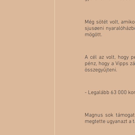
Még sötét volt, amik
sjusøeni nyaralóházb
mögött. 
A cél az volt, hogy 
pénz, hogy a Vipps z
összegyűjteni.
- Legalább 63 000 kor
Magnus sok támogatás
megtette ugyanazt a t