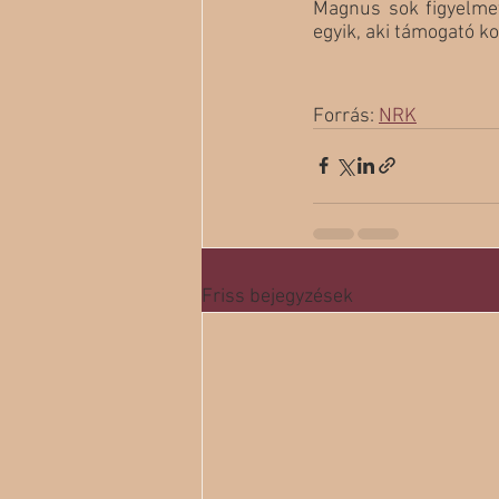
Magnus sok figyelmet
egyik, aki támogató k
Forrás: 
NRK
Friss bejegyzések