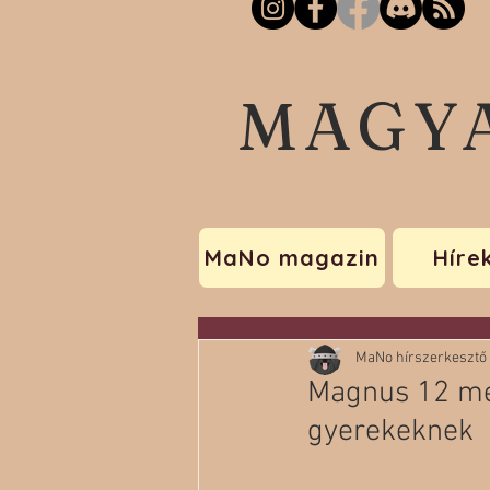
MAGY
MaNo magazin
Híre
MaNo hírszerkesztő
Magnus 12 mér
gyerekeknek