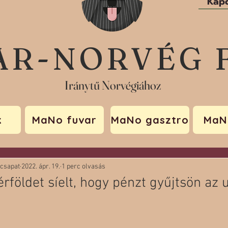
Kapc
AR-NORVÉG 
Iránytű Norvégiához
k
MaNo fuvar
MaNo gasztro
MaN
 csapat
2022. ápr. 19.
1 perc olvasás
földet síelt, hogy pénzt gyűjtsön az 