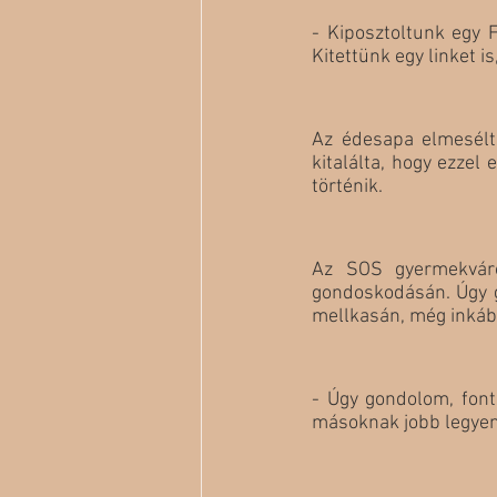
- Kiposztoltunk egy 
Kitettünk egy linket 
Az édesapa elmesélte
kitalálta, hogy ezzel 
történik.
Az SOS gyermekváros
gondoskodásán. Úgy go
mellkasán, még inkább 
- Úgy gondolom, font
másoknak jobb legyen