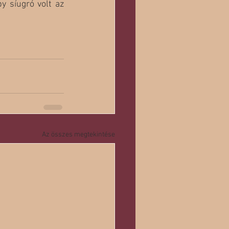
 síugró volt az 
Az összes megtekintése