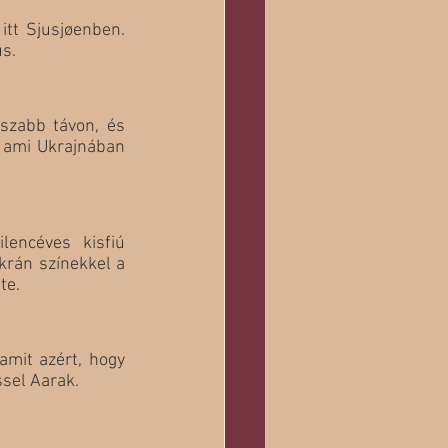
tt Sjusjøenben. 
us.
szabb távon, és 
, ami Ukrajnában 
encéves kisfiú 
rán színekkel a 
te.
mit azért, hogy 
sel Aarak.