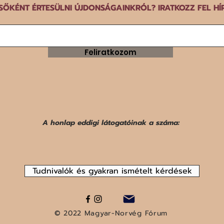
SŐKÉNT ÉRTESÜLNI ÚJDONSÁGAINKRÓL? IRATKOZZ FEL HÍ
Feliratkozom
A honlap eddigi látogatóinak a száma:
Tudnivalók és gyakran ismételt kérdések
© 2022 Magyar-Norvég Fórum