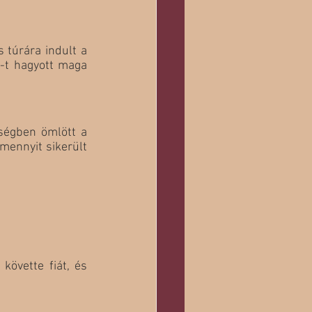
túrára indult a 
-t hagyott maga 
ségben ömlött a 
ennyit sikerült 
övette fiát, és 