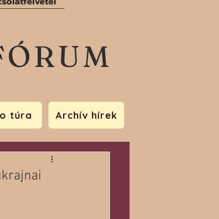
solatfelvétel
FÓRUM
o túra
Archív hírek
ukrajnai