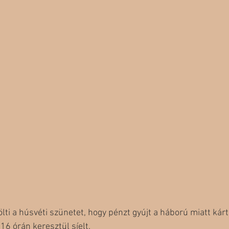
tölti a húsvéti szünetet, hogy pénzt gyújt a háború miatt kár
6 órán keresztül síelt.