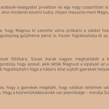
Facebook-bejegyzést privátban és egy nagy csoportban is i
is, ahol mindenki követni tudta, milyen messzire ment Magn
, hogy Magnus ki szerette volna próbálni a síelést hos
egyidejűleg gyűjthetne pénzt is, hiszen foglalkoztatja őt az
ok főtitkára, Sissel Aarak nagyon meghatódott a kil
ndolja, hogy azokat, akik látták Magnust a sípályán az uk
foglalkoztatni fogja a háború által sújtott gyerekek helyze
os, hogy a gyerekek megéljék, hogy valóban tehetnek vala
. Hogy a közreműködésüknek van jelentősége – mondja Sis