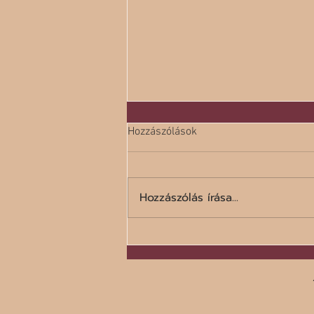
Hozzászólások
Hozzászólás írása...
A száz legrosszabb étel listája