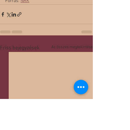
Forrás: 
NRK
Az összes megtekintése
Friss bejegyzések