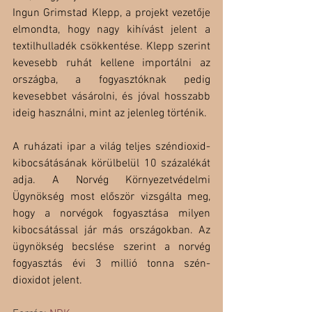
Ingun Grimstad Klepp, a projekt vezetője 
elmondta, hogy nagy kihívást jelent a 
textilhulladék csökkentése. Klepp szerint 
kevesebb ruhát kellene importálni az 
országba, a fogyasztóknak pedig 
kevesebbet vásárolni, és jóval hosszabb 
ideig használni, mint az jelenleg történik. 
A ruházati ipar a világ teljes széndioxid-
kibocsátásának körülbelül 10 százalékát 
adja. A Norvég Környezetvédelmi 
Ügynökség most először vizsgálta meg, 
hogy a norvégok fogyasztása milyen 
kibocsátással jár más országokban. Az 
ügynökség becslése szerint a norvég 
fogyasztás évi 3 millió tonna szén-
dioxidot jelent. 