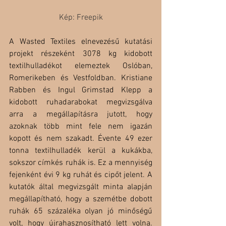
Kép: Freepik
A Wasted Textiles elnevezésű kutatási 
projekt részeként 3078 kg kidobott 
textilhulladékot elemeztek Oslóban, 
Romerikeben és Vestfoldban. Kristiane 
Rabben és Ingul Grimstad Klepp a 
kidobott ruhadarabokat megvizsgálva 
arra a megállapításra jutott, hogy 
azoknak több mint fele nem igazán 
kopott és nem szakadt. Évente 49 ezer 
tonna textilhulladék kerül a kukákba, 
sokszor címkés ruhák is. Ez a mennyiség 
fejenként évi 9 kg ruhát és cipőt jelent. A 
kutatók által megvizsgált minta alapján 
megállapítható, hogy a szemétbe dobott 
ruhák 65 százaléka olyan jó minőségű 
volt, hogy újrahasznosítható lett volna. 