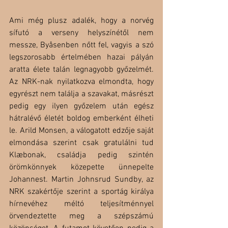
Ami még plusz adalék, hogy a norvég 
sífutó a verseny helyszínétől nem 
messze, Byåsenben nőtt fel, vagyis a szó 
legszorosabb értelmében hazai pályán 
aratta élete talán legnagyobb győzelmét. 
Az NRK-nak nyilatkozva elmondta, hogy 
egyrészt nem találja a szavakat, másrészt 
pedig egy ilyen győzelem után egész 
hátralévő életét boldog emberként élheti 
le. Arild Monsen, a válogatott edzője saját 
elmondása szerint csak gratulálni tud 
Klæbonak, családja pedig szintén 
örömkönnyek közepette ünnepelte 
Johannest. Martin Johnsrud Sundby, az 
NRK szakértője szerint a sportág királya 
hírnevéhez méltó teljesítménnyel 
örvendeztette meg a szépszámú 