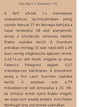
Kép: Bjørn S. Delebekk / VG
A férfi sífutók 1,4 kilométeres 
szabadstílusú sprintszámában pedig 
szintén február 27-én Norvégia behúzta a 
hazai rendezésű VB első aranyérmét, 
amely a sífutókirály Johannes Høsflot 
Klæbo nyakába került. A Granåsen 
arénában mintegy 20 ezer néző előtt a 28 
éves norvég világklasszis egészen remek, 
2:45,74-es időt futott, mögötte az olasz 
Federico Pellegrino végzett, 0,67 
másodperces hátrányban. A bronzérem 
pedig a finn Lauri Vuorinen nyakába 
került, ő azonban már 4,79 
másodperccel volt lemaradva a 20. VB- 
és olimpiai érmét nyerő Klæbo mögött, 
aki ezzel nem kisebb embert, mint Petter 
Northugöt érte utol érmek számában. 