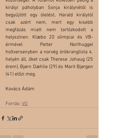
közönséget. A futamot követően pedig a 
királyi páholyban Sonja királynétól is 
begyűjtött egy ölelést, Harald királytól 
csak azért nem, mert egy kisebb 
megfázás miatt nem tartózkodott a 
helyszínen. Klæbo 20 olimpiai és VB-
érmével Petter Northuggel 
holtversenyben a norvég örökranglista 4. 
helyén áll, őket csak Therese Johaug (25 
érem), Bjørn Dæhlie (29) és Marit Bjørgen 
(41) előzi meg.
Kovács Ádám
Forrás: 
VG