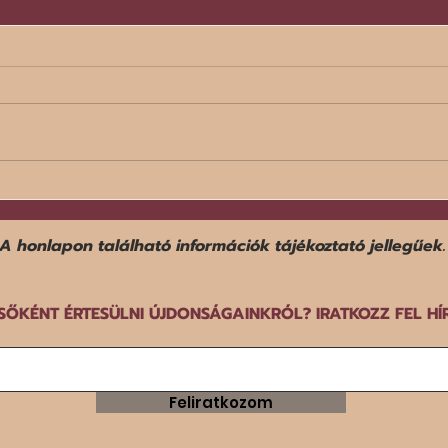
Egy f
Befejezte középdöntős
szereplését a norvég férfi
győz
kézilabda-válogatott a dán-
A honlapon található információk tájékoztató jellegűek.
norvég-svéd közös rendezésű
EB-n.
SŐKÉNT ÉRTESÜLNI ÚJDONSÁGAINKRÓL? IRATKOZZ FEL HÍ
Feliratkozom