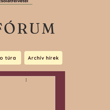
solatfelvétel
FÓRUM
o túra
Archív hírek