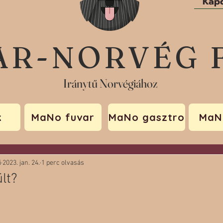
Kapc
AR-NORVÉG 
Iránytű Norvégiához
k
MaNo fuvar
MaNo gasztro
MaN
i
2023. jan. 24.
1 perc olvasás
lt?