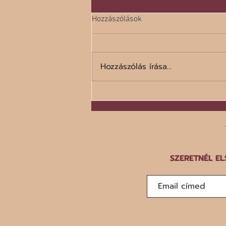
Hozzászólások
Hozzászólás írása...
A száz legrosszabb étel listája
SZERETNÉL EL