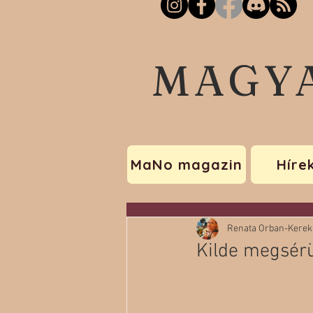
MAGY
MaNo magazin
Híre
Renata Orban-Kerek
Kilde megsérü