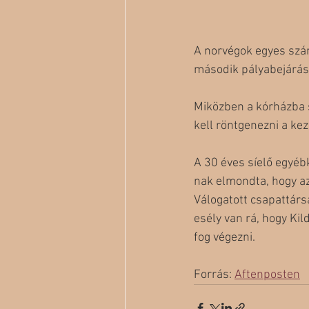
A norvégok egyes szám
második pályabejáráso
Miközben a kórházba s
kell röntgenezni a kez
A 30 éves síelő egyébk
nak elmondta, hogy az
Válogatott csapattárs
esély van rá, hogy Kil
fog végezni. 
Forrás: 
Aftenposten