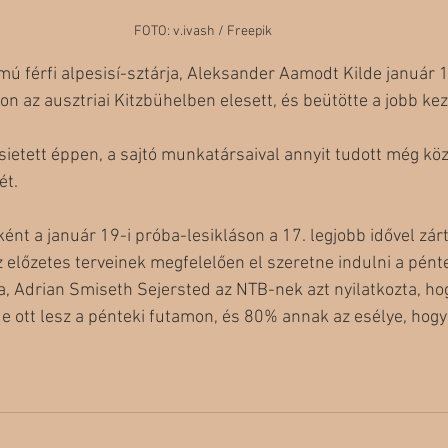
FOTO: v.ivash / Freepik
ú férfi alpesisí-sztárja, Aleksander Aamodt Kilde január 1
n az ausztriai Kitzbühelben elesett, és beütötte a jobb kez
ietett éppen, a sajtó munkatársaival annyit tudott még köz
ét. 
ént a január 19-i próba-lesikláson a 17. legjobb idővel zár
 előzetes terveinek megfelelően el szeretne indulni a pént
a, Adrian Smiseth Sejersted az NTB-nek azt nyilatkozta, ho
de ott lesz a pénteki futamon, és 80% annak az esélye, hogy