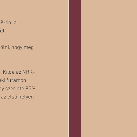
9-én, a 
ét. 
ölni, hogy meg 
t. Kilde az NRK-
eki futamon. 
gy szerinte 95% 
 az első helyen 