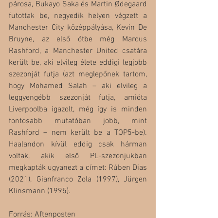
párosa, Bukayo Saka és Martin Ødegaard 
futottak be, negyedik helyen végzett a 
Manchester City középpályása, Kevin De 
Bruyne, az első ötbe még Marcus 
Rashford, a Manchester United csatára 
került be, aki elvileg élete eddigi legjobb 
szezonját futja (azt meglepőnek tartom, 
hogy Mohamed Salah – aki elvileg a 
leggyengébb szezonját futja, amióta 
Liverpoolba igazolt, még így is minden 
fontosabb mutatóban jobb, mint 
Rashford – nem került be a TOP5-be). 
Haalandon kívül eddig csak hárman 
voltak, akik első PL-szezonjukban 
megkapták ugyanezt a címet: Rúben Dias 
(2021), Gianfranco Zola (1997), Jürgen 
Klinsmann (1995).
Forrás: Aftenposten