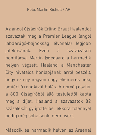
 Foto: Martin Rickett / AP
Az angol újságírók Erling Braut Haalandot 
szavazták meg a Premier League (angol 
labdarúgó-bajnokság élvonala) legjobb 
játékosának. Ezen a szavazáson 
honfitársa, Martin Ødegaard a harmadik 
helyen végzett. Haaland a Manchester 
City hivatalos honlapjának arról beszélt, 
hogy ez egy nagyon nagy elismerés neki, 
amiért ő rendkívül hálás. A norvég csatár 
a 800 újságíróból álló testülettől kapta 
meg a díjat. Haaland a szavazatok 82 
százalékát gyűjtötte be, ekkora fölénnyel 
pedig még soha senki nem nyert. 
Második és harmadik helyen az Arsenal 