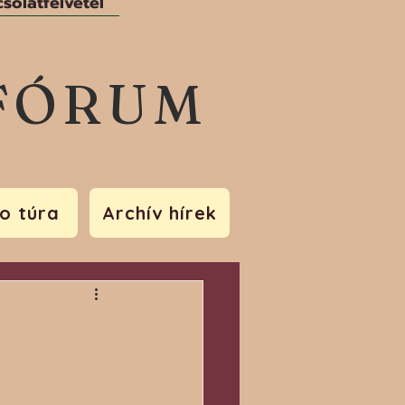
solatfelvétel
FÓRUM
o túra
Archív hírek