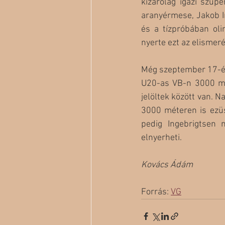
kizárólag igazi szup
aranyérmese, Jakob I
és a tízpróbában ol
nyerte ezt az elismer
Még szeptember 17-én 
U20-as VB-n 3000 mé
jelöltek között van. 
3000 méteren is ezüs
pedig Ingebrigtsen 
elnyerheti.
Kovács Ádám
Forrás: 
VG