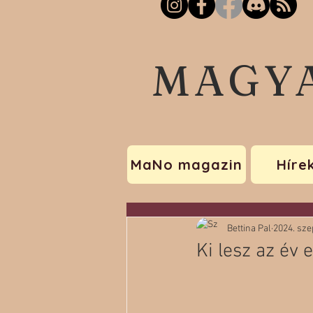
MAGY
MaNo magazin
Híre
Bettina Pal
2024. szep
Ki lesz az év 