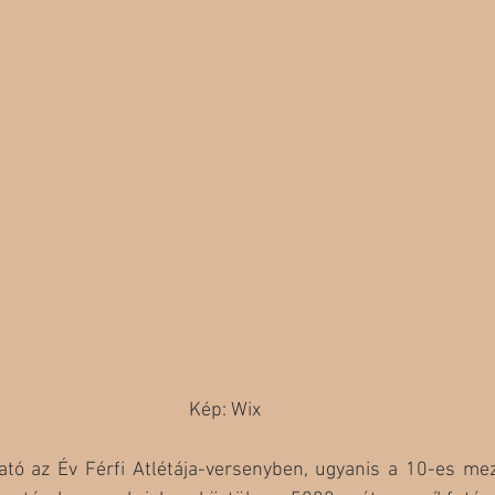
Kép: Wix
tó az Év Férfi Atlétája-versenyben, ugyanis a 10-es me