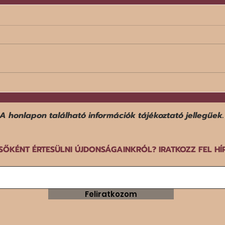
Egy f
Befejezte középdöntős
szereplését a norvég férfi
győz
kézilabda-válogatott a dán-
A honlapon található információk tájékoztató jellegűek.
norvég-svéd közös rendezésű
EB-n.
SŐKÉNT ÉRTESÜLNI ÚJDONSÁGAINKRÓL? IRATKOZZ FEL HÍ
Feliratkozom