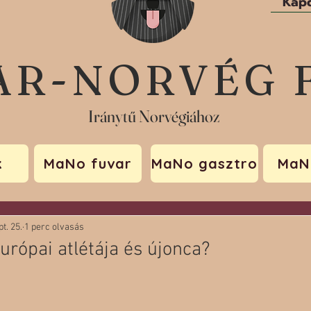
Kapc
AR-NORVÉG 
Iránytű Norvégiához
k
MaNo fuvar
MaNo gasztro
MaN
t. 25.
1 perc olvasás
európai atlétája és újonca?