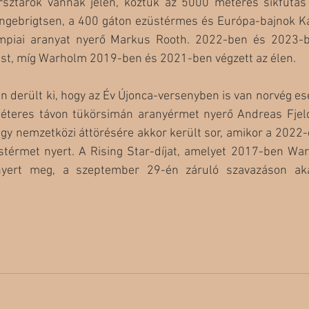
ersztárok vannak jelen, köztük az 5000 méteres síkfutás
ngebrigtsen, a 400 gáton ezüstérmes és Európa-bajnok K
impiai aranyat nyerő Markus Rooth. 2022-ben és 2023-ba
ést, míg Warholm 2019-ben és 2021-ben végzett az élen. 
derült ki, hogy az Év Újonca-versenyben is van norvég esé
teres távon tükörsimán aranyérmet nyerő Andreas Fjeld 
Nagy nemzetközi áttörésére akkor került sor, amikor a 2022
térmet nyert. A Rising Star-díjat, amelyet 2017-ben Wa
nyert meg, a szeptember 29-én záruló szavazáson aká