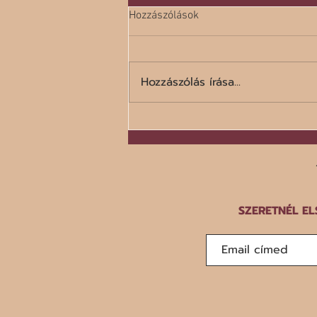
Hozzászólások
Hozzászólás írása...
A száz legrosszabb étel listája
SZERETNÉL EL