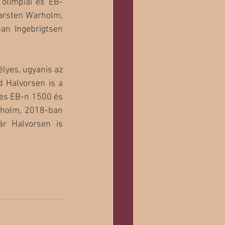
 olimpiai és EB-
arsten Warholm, 
n Ingebrigtsen 
lyes, ugyanis az 
Halvorsen is a 
-es EB-n 1500 és 
rholm, 2018-ban 
r Halvorsen is 