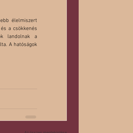
bb élelmiszert 
 és a csökkenés 
ok landolnak a 
lta. A hatóságok 
Az összes megtekintése