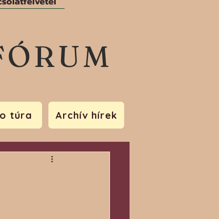
solatfelvétel
FÓRUM
o túra
Archív hírek