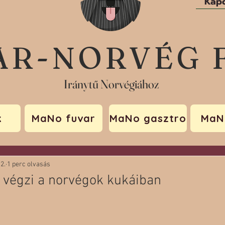
Kapc
AR-NORVÉG 
Iránytű Norvégiához
k
MaNo fuvar
MaNo gasztro
MaN
 2.
1 perc olvasás
 végzi a norvégok kukáiban