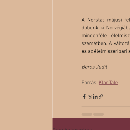
A Norstat májusi fe
dobunk ki Norvégiába
mindenféle élelmis
szemétben. A változás
és az élelmiszeripari
Boros Judit
Forrás: 
Klar Tale