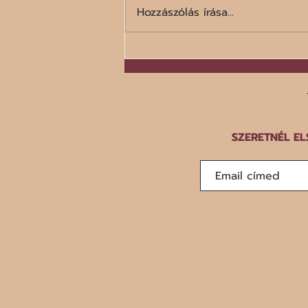
Hozzászólás írása...
A száz legrosszabb étel listája
SZERETNÉL EL