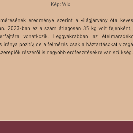
Kép: Wix
lmérésének eredménye szerint a világjárvány óta kevese
n. 2023-ban ez a szám átlagosan 35 kg volt fejenként,
zerfajtára vonatkozik. Leggyakrabban az ételmaradék
 iránya pozitív, de a felmérés csak a háztartásokat vizsgá
 szereplők részéről is nagyobb erőfeszítésekre van szükség.