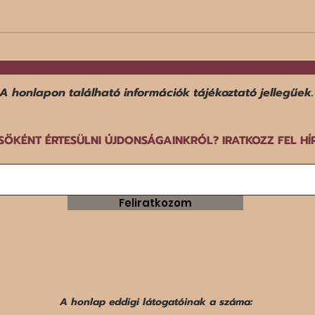
Egy f
Befejezte középdöntős
szereplését a norvég férfi
győz
kézilabda-válogatott a dán-
A honlapon található információk tájékoztató jellegűek.
norvég-svéd közös rendezésű
EB-n.
SŐKÉNT ÉRTESÜLNI ÚJDONSÁGAINKRÓL? IRATKOZZ FEL HÍ
Feliratkozom
A honlap eddigi látogatóinak a száma: