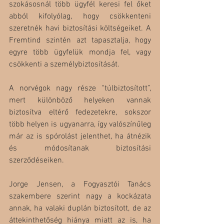
szokásosnál több ügyfél keresi fel őket 
abból kifolyólag, hogy csökkenteni 
szeretnék havi biztosítási költségeiket. A 
Fremtind szintén azt tapasztalja, hogy 
egyre több ügyfelük mondja fel, vagy 
csökkenti a személybiztosítását.
A norvégok nagy része “túlbiztosított”, 
mert különböző helyeken vannak 
biztosítva eltérő fedezetekre, sokszor 
több helyen is ugyanarra, így valószínűleg 
már az is spórolást jelenthet, ha átnézik 
és módosítanak biztosítási 
szerződéseiken.
Jorge Jensen, a Fogyasztói Tanács 
szakembere szerint nagy a kockázata 
annak, ha valaki duplán biztosított, de az 
áttekinthetőség hiánya miatt az is, ha 