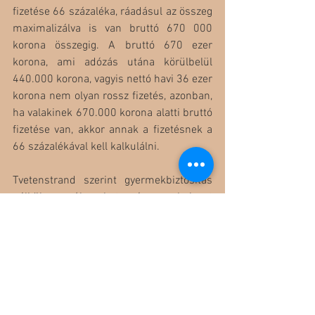
fizetése 66 százaléka, ráadásul az összeg 
maximalizálva is van bruttó 670 000 
korona összegig. A bruttó 670 ezer 
korona, ami adózás utána körülbelül 
440.000 korona, vagyis nettó havi 36 ezer 
korona nem olyan rossz fizetés, azonban, 
ha valakinek 670.000 korona alatti bruttó 
fizetése van, akkor annak a fizetésnek a 
66 százalékával kell kalkulálni.
Tvetenstrand szerint gyermekbiztosítás 
nélkül egy súlyos betegség vagy baleset 
komoly anyagi gondokhoz is vezethet a 
szülők számára, még akkor is, ha a 
gyermek állami támogatásban részesül. 
Tehát ezt a biztosítást is érdemes 
fenntartani.