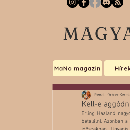
MAGY
MaNo magazin
Híre
Renata Orban-Kerek
Kell-e aggódn
Erling Haaland nagyo
betalálni. Azonban a
időszakban. Ugyanis