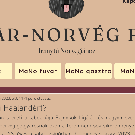
Kapc
AR-NORVÉG 
Iránytű Norvégiához
k
MaNo fuvar
MaNo gasztro
MaN
i
2023. okt. 11.
1 perc olvasás
i Haalandért?
n szereti a labdarúgó Bajnokok Ligáját, és nagyon szer
 norvég gólgyárosnak ezen a téren nem sok sikerélménye 
 a 23 éves csatár zsinórban öt meccse, azaz 2023 áp