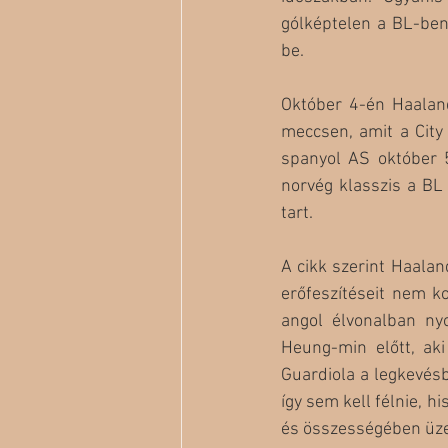
gólképtelen a BL-ben
be. 
Október 4-én Haaland
meccsen, amit a City
spanyol AS október 5
norvég klasszis a BL
tart. 
A cikk szerint Haalan
erőfeszítéseit nem k
angol élvonalban nyo
Heung-min előtt, aki
Guardiola a legkevés
így sem kell félnie, h
és összességében üze