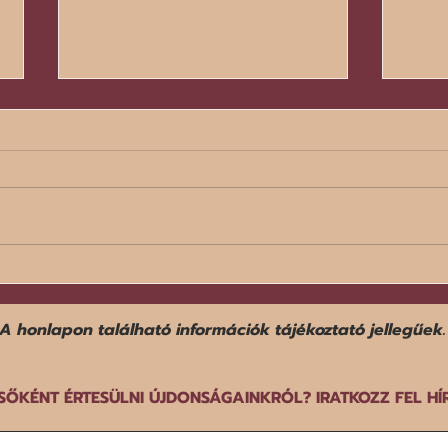
Egy f
Befejezte középdöntős
szereplését a norvég férfi
győz
kézilabda-válogatott a dán-
A honlapon található információk tájékoztató jellegűek.
norvég-svéd közös rendezésű
EB-n.
SŐKÉNT ÉRTESÜLNI ÚJDONSÁGAINKRÓL? IRATKOZZ FEL HÍ