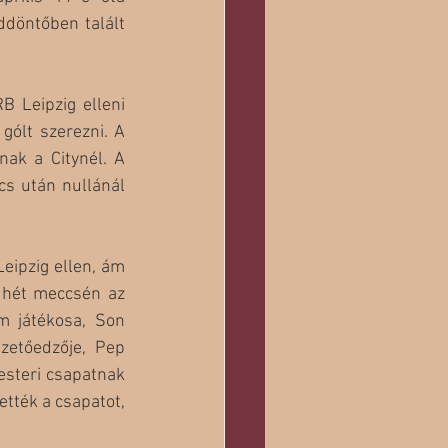
döntőben talált 
 Leipzig elleni 
ólt szerezni. A 
ak a Citynél. A 
s után nullánál 
eipzig ellen, ám 
 hét meccsén az 
m játékosa, Son 
zetőedzője, Pep 
steri csapatnak 
tték a csapatot, 