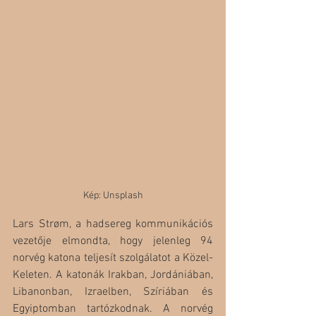
Kép: Unsplash
Lars Strøm, a hadsereg kommunikációs 
vezetője elmondta, hogy jelenleg 94 
norvég katona teljesít szolgálatot a Közel-
Keleten. A katonák Irakban, Jordániában, 
Libanonban, Izraelben, Szíriában és 
Egyiptomban tartózkodnak. A norvég 