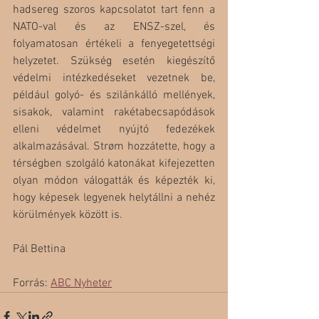
hadsereg szoros kapcsolatot tart fenn a 
NATO-val és az ENSZ-szel, és 
folyamatosan értékeli a fenyegetettségi 
helyzetet. Szükség esetén kiegészítő 
védelmi intézkedéseket vezetnek be, 
például golyó- és szilánkálló mellények, 
sisakok, valamint rakétabecsapódások 
elleni védelmet nyújtó fedezékek 
alkalmazásával. Strøm hozzátette, hogy a 
térségben szolgáló katonákat kifejezetten 
olyan módon válogatták és képezték ki, 
hogy képesek legyenek helytállni a nehéz 
körülmények között is.
Pál Bettina
Forrás: 
ABC Nyheter