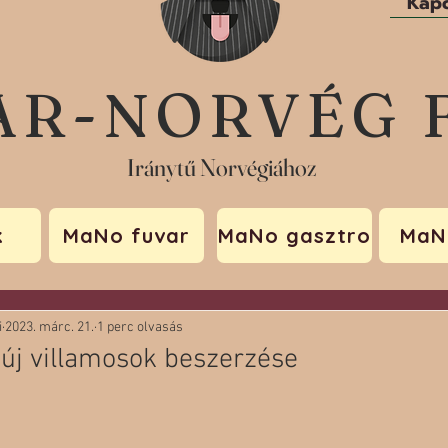
Kapc
AR-NORVÉG 
Iránytű Norvégiához
k
MaNo fuvar
MaNo gasztro
MaN
i
2023. márc. 21.
1 perc olvasás
 új villamosok beszerzése