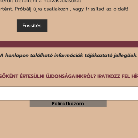
került betölteni a hozzászólásokat
tént. Próbálj újra csatlakozni, vagy frissítsd az oldalt!
Egy f
Frissítés
Befejezte középdöntős
szereplését a norvég férfi
győz
kézilabda-válogatott a dán-
norvég-svéd közös rendezésű
EB-n.
A honlapon található információk tájékoztató jellegűek.
SŐKÉNT ÉRTESÜLNI ÚJDONSÁGAINKRÓL? IRATKOZZ FEL HÍ
Feliratkozom