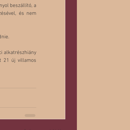
ol beszállító, a 
zésével, és nem 
nie. 
i alkatrészhiány 
 21 új villamos 