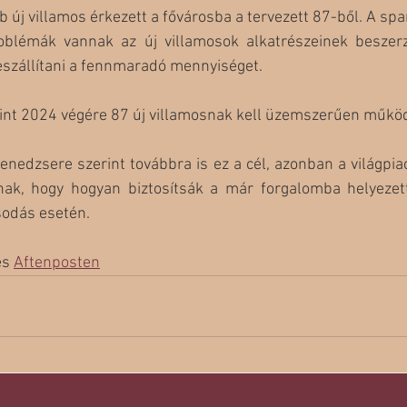
új villamos érkezett a fővárosba a tervezett 87-ből. A spany
oblémák vannak az új villamosok alkatrészeinek beszer
leszállítani a fennmaradó mennyiséget. 
rint 2024 végére 87 új villamosnak kell üzemszerűen működ
nedzsere szerint továbbra is ez a cél, azonban a világpiac
nak, hogy hogyan biztosítsák a már forgalomba helyezett
sodás esetén.
és 
Aftenposten