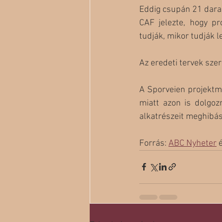
Eddig csupán 21 darab 
CAF jelezte, hogy pr
tudják, mikor tudják 
Az eredeti tervek sze
A Sporveien projektme
miatt azon is dolgoz
alkatrészeit meghibá
Forrás: 
ABC Nyheter
 