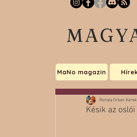
MAGY
MaNo magazin
Híre
Renata Orban-Kerek
Késik az oslói