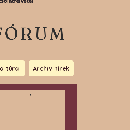
solatfelvétel
FÓRUM
o túra
Archív hírek