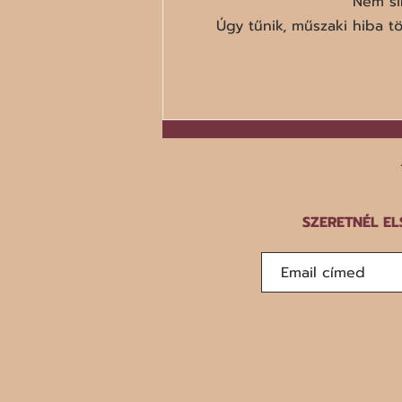
Nem si
Úgy tűnik, műszaki hiba tör
A száz legrosszabb étel listája
SZERETNÉL EL