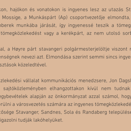
kon, hajókon és vonatokon is ingyenes lesz az utazás S
 Mossige, a Munkáspárt (Ap) csoportvezetője elmondta, 
berek munkába járását, így ingyenessé teszik a tömegk
 tömegközlekedést vagy a kerékpárt, az nem utolsó sorb
l, a Høyre párt stavangeri polgármesterjelöltje viszont 
lenségnek nevezi azt. Elmondása szerint semmi sincs ingye
asztások közeledtével. 
lekedési vállalat kommunikációs menedzsere, Jon Dagsl
 sajtóközleményben elhangzottakon kívül nem tudnak 
 jegybevételek alapján az önkormányzat azzal számol, hogy
erülni a városvezetés számára az ingyenes tömegközlekedés
tősége Stavanger, Sandnes, Sola és Randaberg települések
igazolni tudják lakóhelyüket.