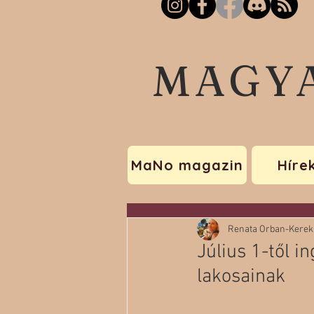
MAGY
MaNo magazin
Híre
Renata Orban-Kerek
Július 1-től 
lakosainak