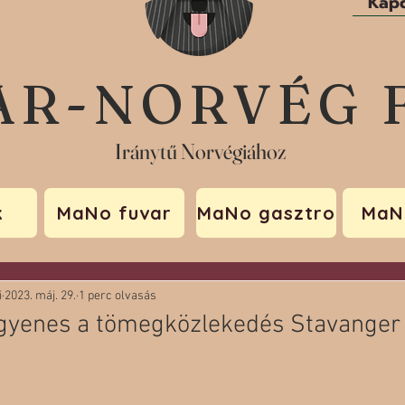
Kapc
AR-NORVÉG 
Iránytű Norvégiához
k
MaNo fuvar
MaNo gasztro
MaN
i
2023. máj. 29.
1 perc olvasás
ingyenes a tömegközlekedés Stavanger