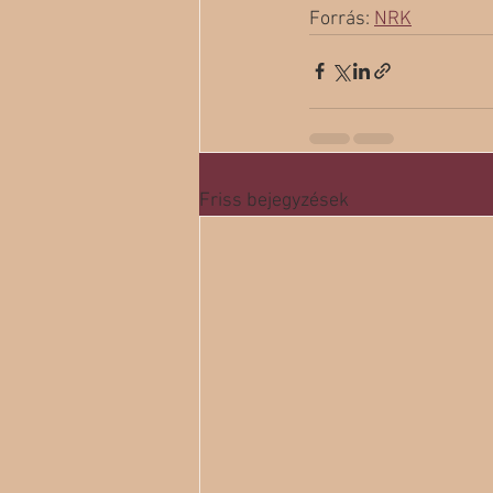
Forrás: 
NRK
Friss bejegyzések