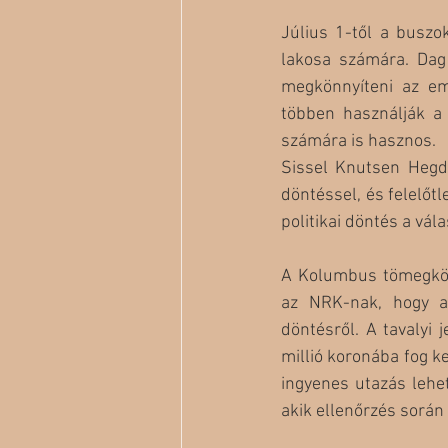
Július 1-től a buszo
lakosa számára. Dag
megkönnyíteni az em
többen használják a
számára is hasznos. 
Sissel Knutsen Hegda
döntéssel, és felelőt
politikai döntés a vál
A Kolumbus tömegköz
az NRK-nak, hogy a
döntésről. A tavalyi
millió koronába fog k
ingyenes utazás lehe
akik ellenőrzés során 