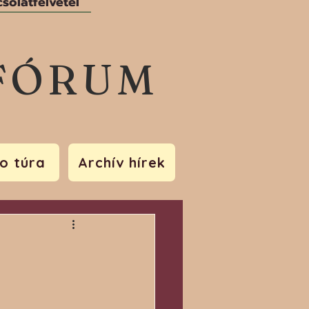
solatfelvétel
FÓRUM
o túra
Archív hírek