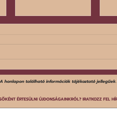
Egy f
Befejezte középdöntős
szereplését a norvég férfi
győz
kézilabda-válogatott a dán-
A honlapon található információk tájékoztató jellegűek.
norvég-svéd közös rendezésű
EB-n.
SŐKÉNT ÉRTESÜLNI ÚJDONSÁGAINKRÓL? IRATKOZZ FEL HÍ