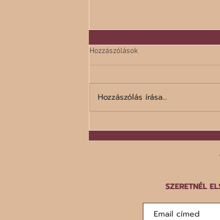
Hozzászólások
Hozzászólás írása...
A száz legrosszabb étel listája
SZERETNÉL EL