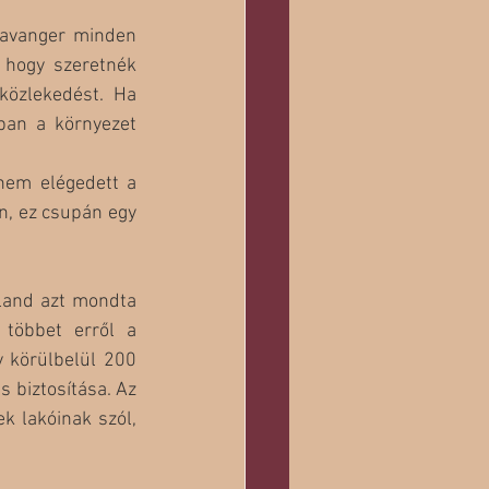
tavanger minden 
hogy szeretnék 
özlekedést. Ha 
an a környezet 
nem elégedett a 
n, ez csupán egy 
and azt mondta 
többet erről a 
 körülbelül 200 
 biztosítása. Az 
 lakóinak szól, 