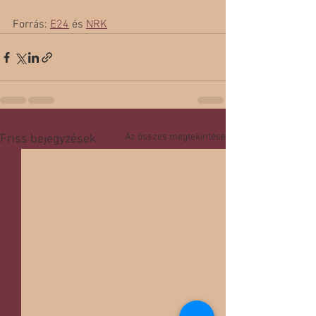
Forrás: 
E24
 és 
NRK
Az összes megtekintése
Friss bejegyzések