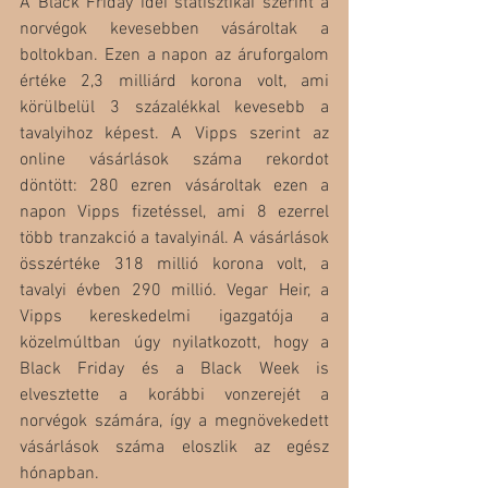
A Black Friday idei statisztikái szerint a 
norvégok kevesebben vásároltak a 
boltokban. Ezen a napon az áruforgalom 
értéke 2,3 milliárd korona volt, ami 
körülbelül 3 százalékkal kevesebb a 
tavalyihoz képest. A Vipps szerint az 
online vásárlások száma rekordot 
döntött: 280 ezren vásároltak ezen a 
napon Vipps fizetéssel, ami 8 ezerrel 
több tranzakció a tavalyinál. A vásárlások 
összértéke 318 millió korona volt, a 
tavalyi évben 290 millió. Vegar Heir, a 
Vipps kereskedelmi igazgatója a 
közelmúltban úgy nyilatkozott, hogy a 
Black Friday és a Black Week is 
elvesztette a korábbi vonzerejét a 
norvégok számára, így a megnövekedett 
vásárlások száma eloszlik az egész 
hónapban.