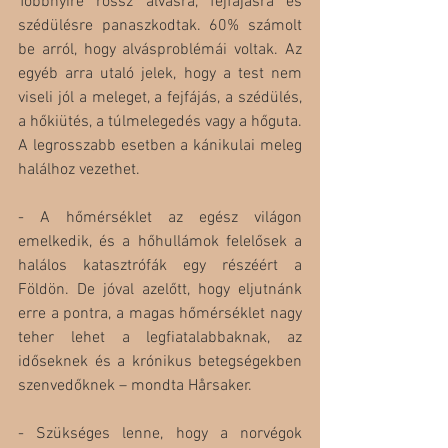
Többnyire rossz alvásra, fejfájásra és 
szédülésre panaszkodtak. 60% számolt 
be arról, hogy alvásproblémái voltak. Az 
egyéb arra utaló jelek, hogy a test nem 
viseli jól a meleget, a fejfájás, a szédülés, 
a hőkiütés, a túlmelegedés vagy a hőguta. 
A legrosszabb esetben a kánikulai meleg 
halálhoz vezethet. 
- A hőmérséklet az egész világon 
emelkedik, és a hőhullámok felelősek a 
halálos katasztrófák egy részéért a 
Földön. De jóval azelőtt, hogy eljutnánk 
erre a pontra, a magas hőmérséklet nagy 
teher lehet a legfiatalabbaknak, az 
időseknek és a krónikus betegségekben 
szenvedőknek – mondta Hårsaker.
- Szükséges lenne, hogy a norvégok 