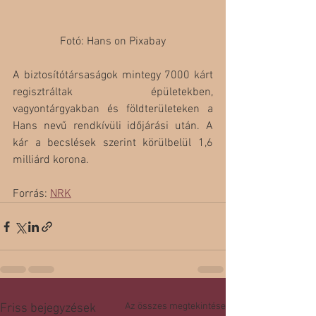
Fotó: Hans on Pixabay
A biztosítótársaságok mintegy 7000 kárt 
regisztráltak épületekben, 
vagyontárgyakban és földterületeken a 
Hans nevű rendkívüli időjárási után. A 
kár a becslések szerint körülbelül 1,6 
milliárd korona.  
Forrás: 
NRK
Az összes megtekintése
Friss bejegyzések