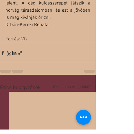
jelent. A cég kulcsszerepet játszik a 
norvég társadalomban, és ezt a jövőben 
is meg kívánják őrizni.
Orbán-Kereki Renáta
Forrás: 
VG
Az összes megtekintése
Friss bejegyzések