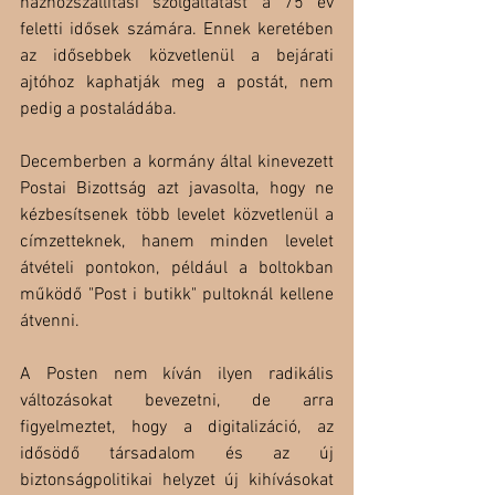
házhozszállítási szolgáltatást a 75 év 
feletti idősek számára. Ennek keretében 
az idősebbek közvetlenül a bejárati 
ajtóhoz kaphatják meg a postát, nem 
pedig a postaládába.
Decemberben a kormány által kinevezett 
Postai Bizottság azt javasolta, hogy ne 
kézbesítsenek több levelet közvetlenül a 
címzetteknek, hanem minden levelet 
átvételi pontokon, például a boltokban 
működő "Post i butikk" pultoknál kellene 
átvenni.
A Posten nem kíván ilyen radikális 
változásokat bevezetni, de arra 
figyelmeztet, hogy a digitalizáció, az 
idősödő társadalom és az új 
biztonságpolitikai helyzet új kihívásokat 