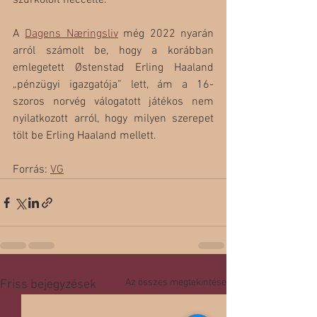
szurkolóit heccelte. 
A 
Dagens Næringsliv
 még 2022 nyarán 
arról számolt be, hogy a korábban 
emlegetett Østenstad Erling Haaland 
„pénzügyi igazgatója” lett, ám a 16-
szoros norvég válogatott játékos nem 
nyilatkozott arról, hogy milyen szerepet 
tölt be Erling Haaland mellett.
Forrás: 
VG
Az összes megtekintése
Friss bejegyzések