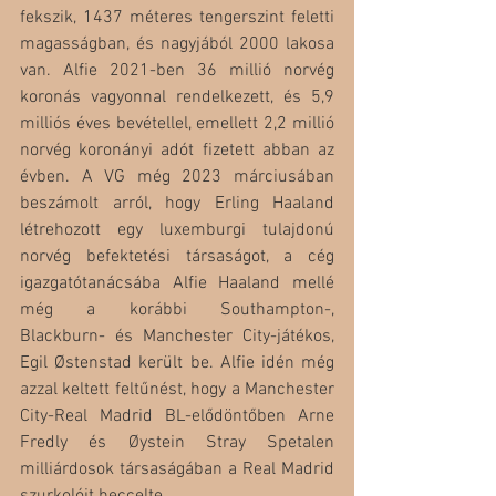
fekszik, 1437 méteres tengerszint feletti 
magasságban, és nagyjából 2000 lakosa 
van. Alfie 2021-ben 36 millió norvég 
koronás vagyonnal rendelkezett, és 5,9 
milliós éves bevétellel, emellett 2,2 millió 
norvég koronányi adót fizetett abban az 
évben. A VG még 2023 márciusában 
beszámolt arról, hogy Erling Haaland 
létrehozott egy luxemburgi tulajdonú 
norvég befektetési társaságot, a cég 
igazgatótanácsába Alfie Haaland mellé 
még a korábbi Southampton-, 
Blackburn- és Manchester City-játékos, 
Egil Østenstad került be. Alfie idén még 
azzal keltett feltűnést, hogy a Manchester 
City-Real Madrid BL-elődöntőben Arne 
Fredly és Øystein Stray Spetalen 
milliárdosok társaságában a Real Madrid 