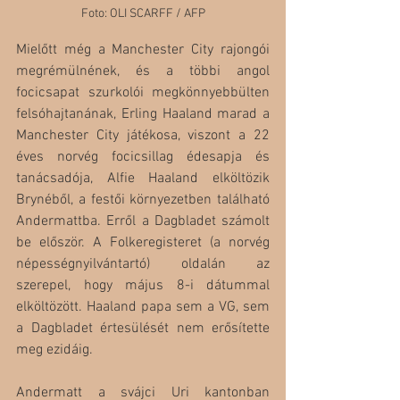
Foto: OLI SCARFF / AFP
Mielőtt még a Manchester City rajongói 
megrémülnének, és a többi angol 
focicsapat szurkolói megkönnyebbülten 
felsóhajtanának, Erling Haaland marad a 
Manchester City játékosa, viszont a 22 
éves norvég focicsillag édesapja és 
tanácsadója, Alfie Haaland elköltözik 
Brynéből, a festői környezetben található 
Andermattba. Erről a Dagbladet számolt 
be először. A Folkeregisteret (a norvég 
népességnyilvántartó) oldalán az 
szerepel, hogy május 8-i dátummal 
elköltözött. Haaland papa sem a VG, sem 
a Dagbladet értesülését nem erősítette 
meg ezidáig. 
Andermatt a svájci Uri kantonban 