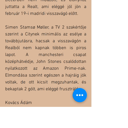
ziccerben nem hibázott, és előnyhöz 
juttatta a Realt, ami eléggé jól jön a 
február 19-i madridi visszavágó előtt. 
Simen Stamsø Møller, a TV 2 szakértője 
szerint a Citynek minimális az esélye a 
továbbjutásra, hacsak a visszavágón a 
Realból nem kapnak többen is piros 
lapot. A manchesteri csapat 
középhátvédje, John Stones csalódottan 
nyilatkozott az Amazon Prime-nak. 
Elmondása szerint egészen a hajráig jók 
voltak, de ott kicsit megzuhantak, és 
bekaptak 2 gólt, ami eléggé frusztráló.
Kovács Ádám
Forrás: 
NRK