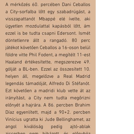
A mérkőzés 60. percében Dani Ceballos 
a City-sorfalba lőtt egy szabadrúgást, a 
visszapattanót Mbappé elé ívelte, aki 
ügyetlen mozdulattal kapásból lőtt, ám 
ezzel is be tudta csapni Edersont. Ismét 
döntetlenre állt a rangadó. 80 perc 
játékot követően Ceballos a 16-oson belül 
földre vitte Phil Fodent, a megítélt 11-est 
Haaland értékesítette, megszerezve 49. 
gólját a BL-ben. Ezzel az összesített 10. 
helyen áll, megelőzve a Real Madrid 
legendás támadóját, Alfredo Di Stéfanót. 
Ezt követően a madridi klub vette át az 
irányítást, a City nem tudta megőrizni 
előnyét a hajrára. A 86. percben Brahim 
Díaz egyenlített, majd a 90+2. percben 
Vinícius ugratta ki Jude Bellinghamet, az 
angol kiválóság pedig ajtó-ablak 