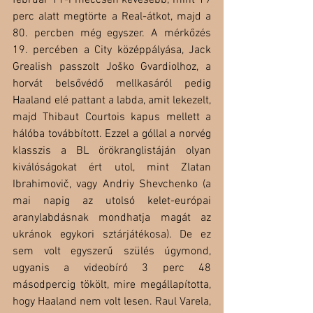
február 11-i meccsen kevesebb, mint 19 
perc alatt megtörte a Real-átkot, majd a 
80. percben még egyszer. A mérkőzés 
19. percében a City középpályása, Jack 
Grealish passzolt Joško Gvardiolhoz, a 
horvát belsővédő mellkasáról pedig 
Haaland elé pattant a labda, amit lekezelt, 
majd Thibaut Courtois kapus mellett a 
hálóba továbbított. Ezzel a góllal a norvég 
klasszis a BL örökranglistáján olyan 
kiválóságokat ért utol, mint Zlatan 
Ibrahimovič, vagy Andriy Shevchenko (a 
mai napig az utolsó kelet-európai 
aranylabdásnak mondhatja magát az 
ukránok egykori sztárjátékosa). De ez 
sem volt egyszerű szülés úgymond, 
ugyanis a videobíró 3 perc 48 
másodpercig tökölt, mire megállapította, 
hogy Haaland nem volt lesen. Raul Varela, 